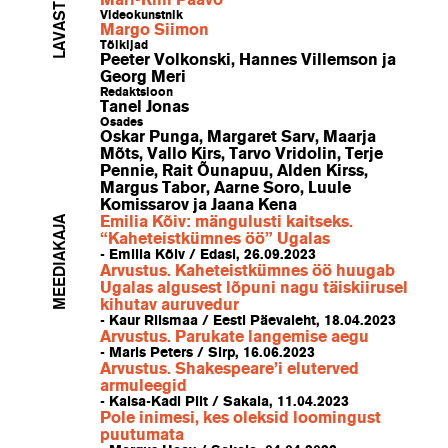
Mari-Riin Paavo
Videokunstnik
Margo Siimon
Tõlkijad
Peeter Volkonski, Hannes Villemson ja
Georg Meri
Redaktsioon
Tanel Jonas
Osades
Oskar Punga, Margaret Sarv, Maarja
Mõts, Vallo Kirs, Tarvo Vridolin, Terje
Pennie, Rait Õunapuu, Alden Kirss,
Margus Tabor, Aarne Soro, Luule
Komissarov ja Jaana Kena
MEEDIAKAJA
Emilia Kõiv: mängulusti kaitseks.
“Kaheteistkümnes öö” Ugalas
- Emilia Kõiv / Edasi, 26.09.2023
Arvustus. Kaheteistkümnes öö huugab
Ugalas algusest lõpuni nagu täiskiirusel
kihutav auruvedur
- Kaur Riismaa / Eesti Päevaleht, 18.04.2023
Arvustus. Parukate langemise aegu
- Maris Peters / Sirp, 16.06.2023
Arvustus. Shakespeare’i eluterved
armuleegid
- Kaisa-Kadi Pilt / Sakala, 11.04.2023
Pole inimesi, kes oleksid loomingust
puutumata