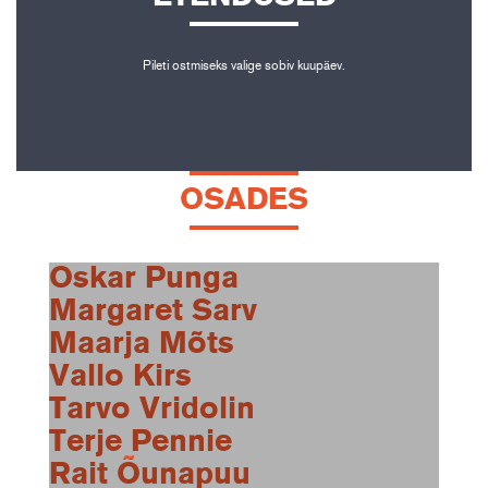
Pileti ostmiseks valige sobiv kuupäev.
OSADES
Oskar Punga
Margaret Sarv
Maarja Mõts
Vallo Kirs
Tarvo Vridolin
Terje Pennie
Rait Õunapuu