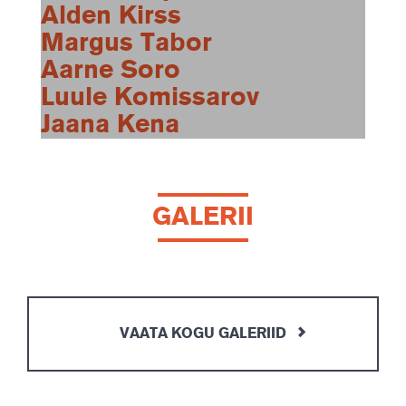
Alden Kirss
Margus Tabor
Aarne Soro
Luule Komissarov
Jaana Kena
GALERII
VAATA KOGU GALERIID