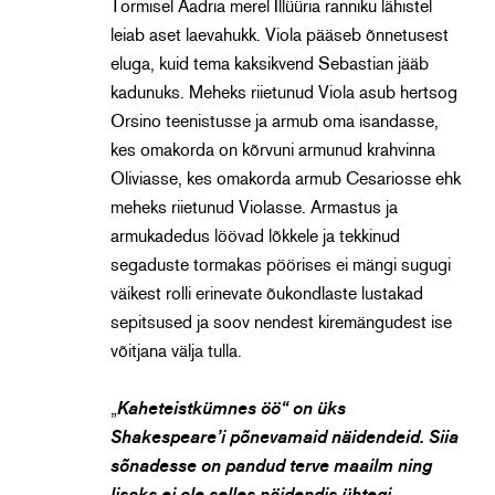
Tormisel Aadria merel Illüüria ranniku lähistel
leiab aset laevahukk. Viola pääseb õnnetusest
eluga, kuid tema kaksikvend Sebastian jääb
kadunuks. Meheks riietunud Viola asub hertsog
Orsino teenistusse ja armub oma isandasse,
kes omakorda on kõrvuni armunud krahvinna
Oliviasse, kes omakorda armub Cesariosse ehk
meheks riietunud Violasse. Armastus ja
armukadedus löövad lõkkele ja tekkinud
segaduste tormakas pöörises ei mängi sugugi
väikest rolli erinevate õukondlaste lustakad
sepitsused ja soov nendest kiremängudest ise
võitjana välja tulla.
„
Kaheteistkümnes öö“ on üks
Shakespeare’i põnevamaid näidendeid. Siia
sõnadesse on pandud terve maailm ning