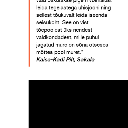
vaid pakutakse pigem võimalust
leida tegelastega ühisjooni ning
sellest tõukuvalt leida iseenda
seisukoht. See on vist
tõepoolest üks nendest
valdkondadest, mille puhul
jagatud mure on sõna otseses
mõttes pool muret.”
Kaisa-Kadi Pilt, Sakala