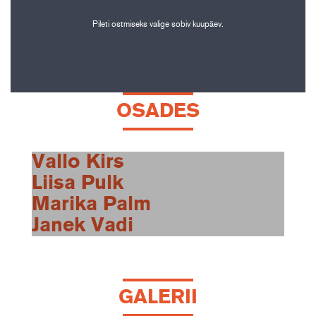
Pileti ostmiseks valige sobiv kuupäev.
OSADES
Vallo Kirs
Liisa Pulk
Marika Palm
Janek Vadi
GALERII