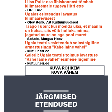
Liisa Pulk: osa ühiskonnast tõmbab
kliimateemale tugeva filtri ette
- OP, ERR
Ugalas esietendus lavastus
kliimaärevusest
- Olev Kenk, AK Kultuuriuudised
Taago Tubin: kui mõelda üksi, et maailm
on hukas, siis võib hulluks minna,
jagatud mure on aga pool muret
- Sakala, Margus Haav
Ugala teatris esietendub solastalgiline
armastuslugu "Kahe laine vahel"
- kultuur.err.ee
Galerii: Ugala teatris toimus lavastuse
"Kahe laine vahel" esimene lugemine
- kultuur.err.ee
KUVA ROHKEM
KUVA VÄHEM
JÄRGMISED
ETENDUSED