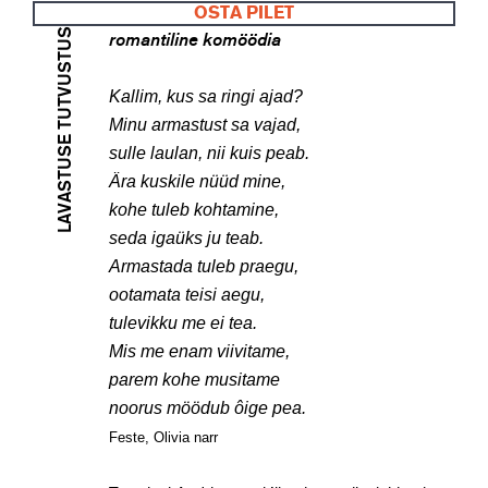
OSTA PILET
LAVASTUSE TUTVUSTUS
romantiline komöödia
Kallim, kus sa ringi ajad?
Minu armastust sa vajad,
sulle laulan, nii kuis peab.
Ära kuskile nüüd mine,
kohe tuleb kohtamine,
seda igaüks ju teab.
Armastada tuleb praegu,
ootamata teisi aegu,
tulevikku me ei tea.
Mis me enam viivitame,
parem kohe musitame
noorus möödub ôige pea.
Feste, Olivia narr