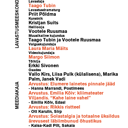
LAVASTUSMEESKOND
Lavastaja
Taago Tubin
Lavastusdramaturg
Priit Põldma
Kunstnik
Kristjan Suits
Helilooja
Vootele Ruusmaa
Muusikaline kujundus
Taago Tubin ja Vootele Ruusmaa
Valguskujundaja
Laura Maria Mäits
Videokujundaja
Margo Siimon
Tõlkija
Erkki Sivonen
Osades
Vallo Kirs, Liisa Pulk (külalisena), Marika
Palm, Janek Vadi
MEEDIAKAJA
Arvustus: Elumere lainetes pinnale jääd
- Hanna Marrandi, Postimees
Arvustus. Emilia Kõiv: kliimateater
Viljandis. “Kahe laine vahel”
- Emilia Kõiv, Edasi
Arvustus: Rikkis ristteel
- Ott Karulin, Sirp
Arvustus: Solastalgia ja totaalne üksildus
ärevusest läbiimbunud õhustikus
- Kaisa-Kadi Pilt, Sakala