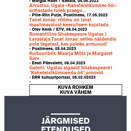
- Margus Haav / Sakala, 04.04.2023
Arvustus. Ugala «Kaheteistkümnes öö»:
armastada tuleb praegu...
- Pille-Riin Purje, Postimees, 17.05.2023
Tanel Jonas: rõõmu on laval
maailmavalust keerulisem kujutada
- Olev Kenk / ETV, 06.04.2023
Romantiline Shakespeare Ugalas ⟩
Lavastaja Tanel Jonas: selles näidendis
pole tegelast, kes poleks armunud!
- Postimees, 05.04.2023
Kultuuribiit. Maarja Mõts ja Margaret
Sarv
- Eesti Päevaleht, 06.04.2023
Galerii: Ugalas algasid Shakespeare'i
"Kaheteistkümnenda öö" proovid
- ERR kultuuriportaal, 06.02.02023
-
KUVA ROHKEM
KUVA VÄHEM
JÄRGMISED
ETENDUSED