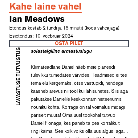
Kahe laine vahel
Ian Meadows
Etendus kestab 2 tundi ja 15 minutit (koos vaheajaga)
Esietendus: 10. veebruar 2024
OSTA PILET
LAVASTUSE TUTVUSTUS
solastalgiline armastuslugu
Kliimateadlane Daniel näeb meie planeedi
tulevikku tumedates värvides. Teadmised ei tee
tema elu kergemaks, otse vastupidi, nendega
kaasneb ärevus nii tööl kui lähisuhetes. Siis aga
pakutakse Danielile keskkonnaministeeriumis
nõuniku kohta. Korraga on tal võimalus midagi
päriselt muuta! Oma uuel töökohal tutvub
Daniel Fionaga, kes paneb ta pea korralikult
ringi käima. See kõik võiks olla uus algus, aga…