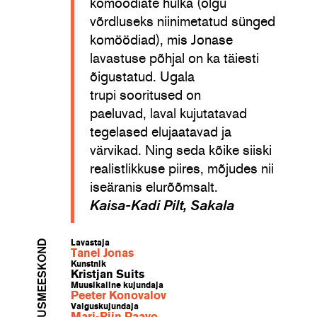
komöödiate hulka (olgu
võrdluseks niinimetatud sünged
komöödiad), mis Jonase
lavastuse põhjal on ka täiesti
õigustatud.
Ugala
trupi
sooritused on
paeluvad,
laval
kujutatavad
tegelased elujaatavad ja
värvikad. Ning seda kõike siiski
realistlikkuse piires, mõjudes nii
iseäranis elurõõmsalt.
Kaisa-Kadi Pilt, Sakala
LAVASTUSMEESKOND
Lavastaja
Tanel Jonas
Kunstnik
Kristjan Suits
Muusikaline kujundaja
Peeter Konovalov
Valguskujundaja