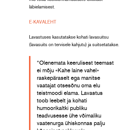
läbielamisest.
E-KAVALEHT
Lavastuses kasutatakse kohati lavasuitsu
(lavasuits on tervisele kahjutu) ja suitsetatakse.
“Olenemata keerulisest teemast
ei mõju «Kahe laine vahel»
raskepäraselt ega manitse
vaatajat otsesõnu oma elu
teistmoodi elama. Lavastus
toob leebelt ja kohati
humoorikaltki publiku
teadvusesse ühe võimaliku
vaatenurga ühiskonnas palju