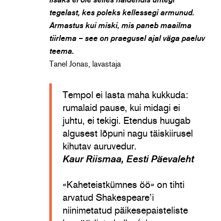
lisaks ei ole selles näidendis ühtegi
tegelast, kes poleks kellessegi armunud.
Armastus kui miski, mis paneb maailma
tiirlema – see on praegusel ajal väga paeluv
teema.
Tanel Jonas, lavastaja
Tempol ei lasta maha kukkuda:
rumalaid pause, kui midagi ei
juhtu, ei tekigi. Etendus huugab
algusest lõpuni nagu täiskiirusel
kihutav auruvedur.
Kaur Riismaa, Eesti Päevaleht
«Kaheteistkümnes öö» on tihti
arvatud Shakespeare’i
niinimetatud päikesepaisteliste