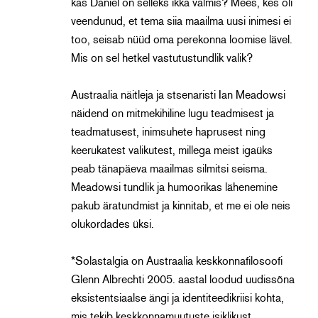
kas Daniel on selleks ikka valmis? Mees, kes oli
veendunud, et tema siia maailma uusi inimesi ei
too, seisab nüüd oma perekonna loomise lävel.
Mis on sel hetkel vastutustundlik valik?
Austraalia näitleja ja stsenaristi Ian Meadowsi
näidend on mitmekihiline lugu teadmisest ja
teadmatusest, inimsuhete haprusest ning
keerukatest valikutest, millega meist igaüks
peab tänapäeva maailmas silmitsi seisma.
Meadowsi tundlik ja humoorikas lähenemine
pakub äratundmist ja kinnitab, et me ei ole neis
olukordades üksi.
*Solastalgia on Austraalia keskkonnafilosoofi
Glenn Albrechti 2005. aastal loodud uudissõna
eksistentsiaalse ängi ja identiteedikriisi kohta,
mis tekib keskkonnamuutuste isiklikust