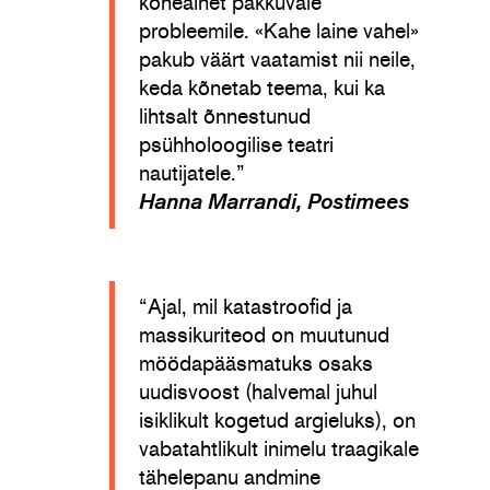
kõneainet pakkuvale
probleemile. «Kahe laine vahel»
pakub väärt vaatamist nii neile,
keda kõnetab teema, kui ka
lihtsalt õnnestunud
psühholoogilise teatri
nautijatele.”
Hanna Marrandi, Postimees
“Ajal, mil katastroofid ja
massikuriteod on muutunud
möödapääsmatuks osaks
uudisvoost (halvemal juhul
isiklikult kogetud argieluks), on
vabatahtlikult inimelu traagikale
tähelepanu andmine