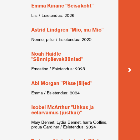
Emma Kinane "Seisukoht"
Yorg
Liset
Liis / Esietendus: 2026
õde / 
Astrid Lindgren "Mio, mu Mio"
Rober
Nonno, piilur / Esietendus: 2025
tervish
2022
Noah Haidle
"Sünnipäevaküünlad"
Anto
Ernestine / Esietendus: 2025
Varja 
Abi Morgan "Pikse jäljed"
Alex
Emma / Esietendus: 2024
musk
mileed
Isobel McArthur "Uhkus ja
eelarvamus (justkui)"
Flori
Mary Bennet, Lydia Bennet, härra Collins,
proua Gardiner / Esietendus: 2024
tüdruk