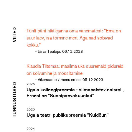
VIITED
Türilt pärit näitlejanna oma vanematest: "Ema on
suur laev, isa tormine meri. Aga nad sobivad
kokku."
- Järva Teataja, 06.12.2023
Klaudia Tiitsmaa: maailma üks suuremaid pidureid
on solvumine ja mossitamine
- Vikerraadio / menu.err.ee, 05.12.2023
TUNNUSTUSED
2025
Ugala kolleegipreemia - silmapaistev naisroll,
Ernestine "Sünnipäevaküünlad"
2025
Ugala teatri publikupreemia "Kuldõun"
2024