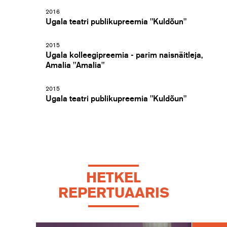
2016
Ugala teatri publikupreemia "Kuldõun"
2015
Ugala kolleegipreemia - parim naisnäitleja,
Amalia "Amalia"
2015
Ugala teatri publikupreemia "Kuldõun"
HETKEL
REPERTUAARIS