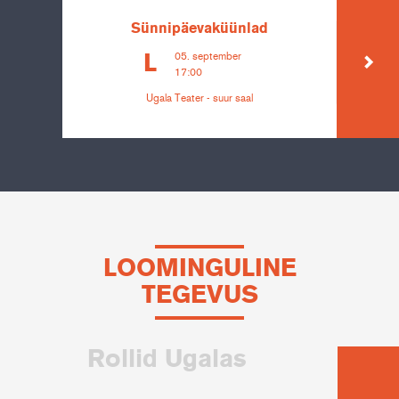
Sünnipäevaküünlad
05. september
L
17:00
Ugala Teater - suur saal
LOOMINGULINE
TEGEVUS
Rollid Ugalas