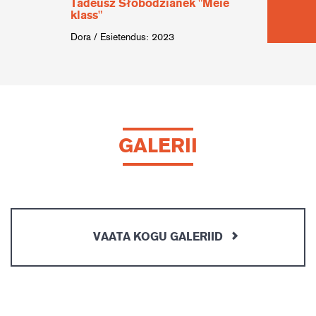
Tadeusz Słobodzianek "Meie
Mihh
klass"
revol
Dora / Esietendus: 2023
Ülle /
GALERII
VAATA KOGU GALERIID