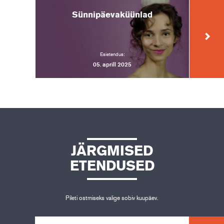
Sünnipäevaküünlad
U
Esietendus:
05. aprill 2025
JÄRGMISED
ETENDUSED
Pileti ostmiseks valige sobiv kuupäev.