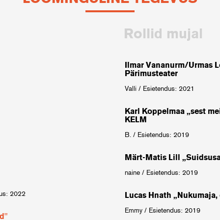
Rollid mujal
Ilmar Vananurm/Urmas Le
Pärimusteater
Valli / Esietendus: 2021
Karl Koppelmaa „sest me
KELM
B. / Esietendus: 2019
Märt-Matis Lill „Suidsus
naine / Esietendus: 2019
dus: 2022
Lucas Hnath „Nukumaja, o
Emmy / Esietendus: 2019
d"