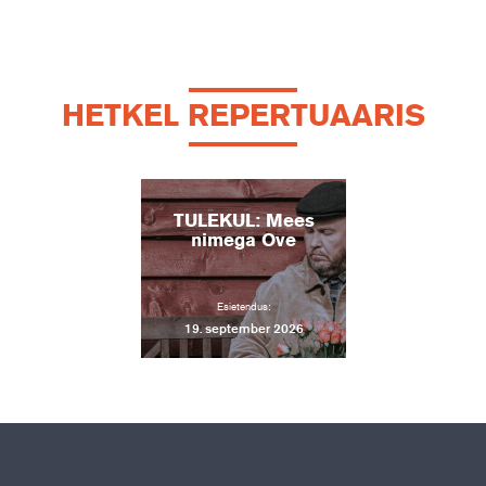
HETKEL REPERTUAARIS
TULEKUL: Mees
nimega Ove
Esietendus:
19. september 2026