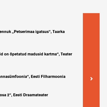
nnuk „Petserimaa igatsus“, Taarka
Janusz G
Anita / Esi
Michelan
id on õpetatud madusid kartma“, Teater
osatäitja / 
„Läbi/mä
Liis Oja / 
annasümfoonia“, Eesti Filharmoonia
Andrus Ki
Endla Tea
sa 2“, Eesti Draamateater
Ilse / Esiet