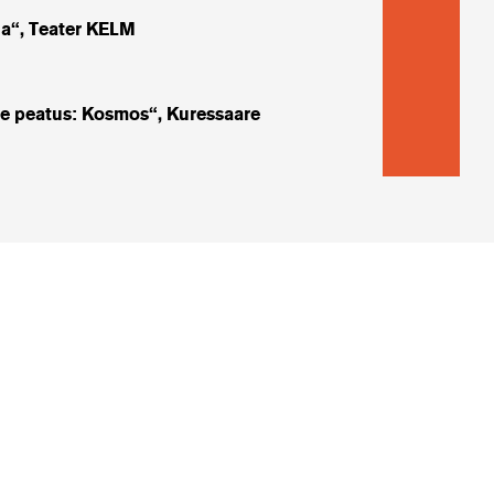
Christian
a“, Teater KELM
Maria / Esi
Heinsaar
e peatus: Kosmos“, Kuressaare
Katrin / Es