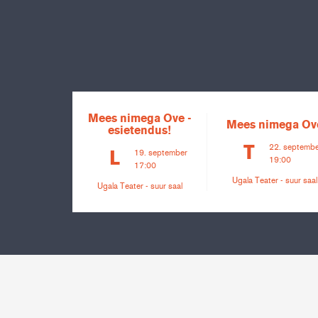
Mees nimega Ove -
Mees nimega Ov
esietendus!
22. septemb
T
19. september
L
19:00
17:00
Ugala Teater - suur saal
Ugala Teater - suur saal