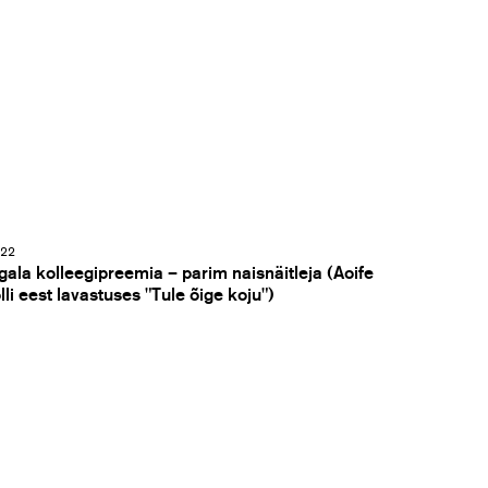
22
gala kolleegipreemia – parim naisnäitleja (Aoife
lli eest lavastuses "Tule õige koju")