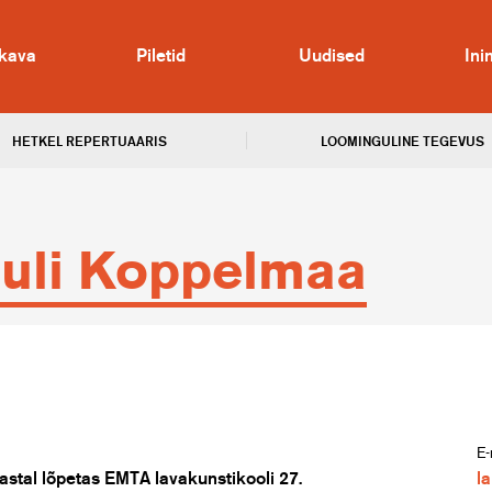
kava
Piletid
Uudised
In
HETKEL REPERTUAARIS
LOOMINGULINE TEGEVUS
uli Koppelmaa
E-
astal lõpetas EMTA lavakunstikooli 27.
l