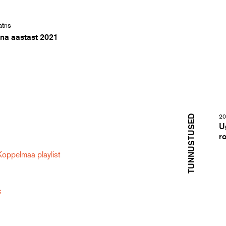
tris
ana aastast 2021
TUNNUSTUSED
20
U
ro
Koppelmaa playlist
s