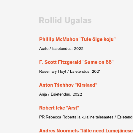
Rollid Ugalas
Phillip McMahon "Tule õige koju"
Aoife / Esietendus: 2022
F. Scott Fitzgerald "Sume on öö"
Rosemary Hoyt / Esietendus: 2021
Anton Tšehhov "Kirsiaed"
Anja / Esietendus: 2022
Robert Icke "Arst"
PR Rebecca Roberts ja külaline telesaates / Esieten
Andres Noormets "Jälle need Lumejänese