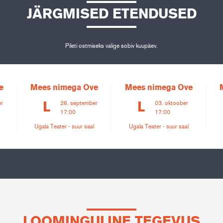
JÄRGMISED ETENDUSED
Pileti ostmiseks valige sobiv kuupäev.
e
Mees nimega Ove
Mees nimega Ove
er
26. september
03. oktoober
L
L
17:00
17:00
Ugala Teater - suur saal
Ugala Teater - suur saal
LOOMINGULINE TEGEVUS