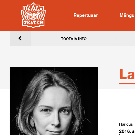
Repertuaar
Mängu
TÖÖTAJA INFO
La
Haridus
2016. a