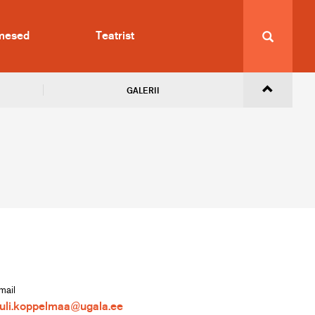
imesed
Teatrist
GALERII
mail
auli.koppelmaa@ugala.ee