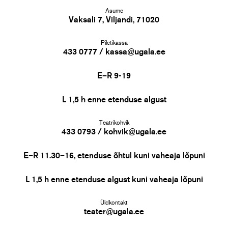
Asume
Vaksali 7, Viljandi, 71020
Piletikassa
433 0777 / kassa@ugala.ee
E–R 9-19
L 1,5 h enne etenduse algust
Teatrikohvik
433 0793 / kohvik@ugala.ee
E–R 11.30–16, etenduse õhtul kuni vaheaja lõpuni
L 1,5 h enne etenduse algust kuni vaheaja lõpuni
Üldkontakt
teater@ugala.ee