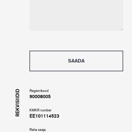
REKVISIIDID
Registrikood
90008005
KMKR number
EE101114523
Raha saaja