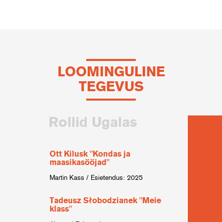
LOOMINGULINE
TEGEVUS
Rollid Ugalas
Ott Kilusk "Kondas ja
Charl
maasikasööjad"
"Tuhk
Martin Kass / Esietendus: 2025
kuning
Tadeusz Słobodzianek "Meie
Ott A
klass"
läbi 