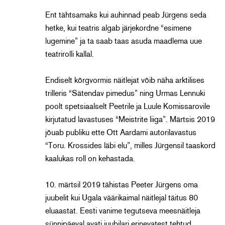
Ent tähtsamaks kui auhinnad peab Jürgens seda
hetke, kui teatris algab järjekordne “esimene
lugemine” ja ta saab taas asuda maadlema uue
teatrirolli kallal.
Endiselt kõrgvormis näitlejat võib näha arktilises
trilleris “Sätendav pimedus” ning Urmas Lennuki
poolt spetsiaalselt Peetrile ja Luule Komissarovile
kirjutatud lavastuses “Meistrite liiga”. Märtsis 2019
jõuab publiku ette Ott Aardami autorilavastus
“Toru. Krossides läbi elu”, milles Jürgensil taaskord
kaalukas roll on kehastada.
10. märtsil 2019 tähistas Peeter Jürgens oma
juubelit kui Ugala väärikaimal näitlejal täitus 80
eluaastat. Eesti vanime tegutseva meesnäitleja
sünnipäeval avati juubilari erinevatest tehtud