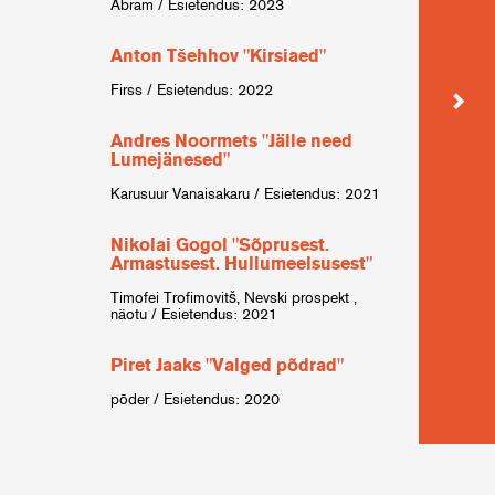
Abram / Esietendus: 2023
Kalju 
Anton Tšehhov "Kirsiaed"
Urmas
Firss / Esietendus: 2022
Julius
Andres Noormets "Jälle need
Tenn
Lumejänesed"
allil
Karusuur Vanaisakaru / Esietendus: 2021
šerif 
Nikolai Gogol "Sõprusest.
Paav
Armastusest. Hullumeelsusest"
Loenha
Timofei Trofimovitš, Nevski prospekt ,
näotu / Esietendus: 2021
Mart
pime
Piret Jaaks "Valged põdrad"
Bylla 
põder / Esietendus: 2020