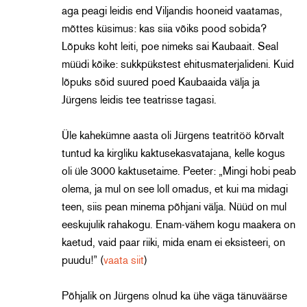
aga peagi leidis end Viljandis hooneid vaatamas,
mõttes küsimus: kas siia võiks pood sobida?
Lõpuks koht leiti, poe nimeks sai Kaubaait. Seal
müüdi kõike: sukkpükstest ehitusmaterjalideni. Kuid
lõpuks sõid suured poed Kaubaaida välja ja
Jürgens leidis tee teatrisse tagasi.
Üle kahekümne aasta oli Jürgens teatritöö kõrvalt
tuntud ka kirgliku kaktusekasvatajana, kelle kogus
oli üle 3000 kaktusetaime. Peeter: „Mingi hobi peab
olema, ja mul on see loll omadus, et kui ma midagi
teen, siis pean minema põhjani välja. Nüüd on mul
eeskujulik rahakogu. Enam-vähem kogu maakera on
kaetud, vaid paar riiki, mida enam ei eksisteeri, on
puudu!” (
vaata siit
)
Põhjalik on Jürgens olnud ka ühe väga tänuväärse