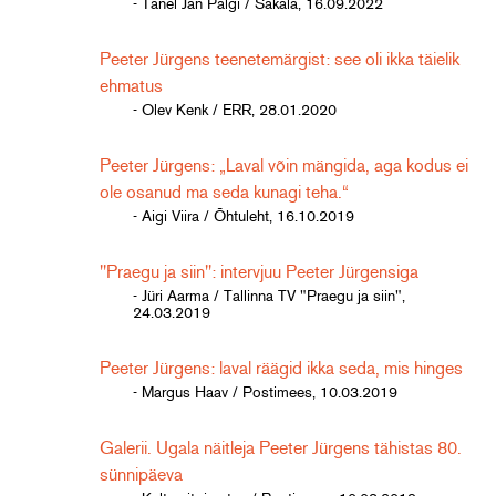
- Tanel Jan Palgi / Sakala, 16.09.2022
Peeter Jürgens teenetemärgist: see oli ikka täielik
ehmatus
- Olev Kenk / ERR, 28.01.2020
Peeter Jürgens: „Laval võin mängida, aga kodus ei
ole osanud ma seda kunagi teha.“
- Aigi Viira / Õhtuleht, 16.10.2019
"Praegu ja siin": intervjuu Peeter Jürgensiga
- Jüri Aarma / Tallinna TV "Praegu ja siin",
24.03.2019
Peeter Jürgens: laval räägid ikka seda, mis hinges
- Margus Haav / Postimees, 10.03.2019
Galerii. Ugala näitleja Peeter Jürgens tähistas 80.
sünnipäeva