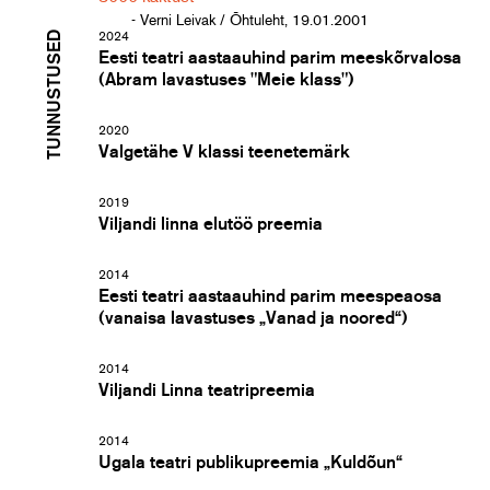
- Verni Leivak / Õhtuleht, 19.01.2001
TUNNUSTUSED
2024
Eesti teatri aastaauhind parim meeskõrvalosa
(Abram lavastuses "Meie klass")
2020
Valgetähe V klassi teenetemärk
2019
Viljandi linna elutöö preemia
2014
Eesti teatri aastaauhind parim meespeaosa
(vanaisa lavastuses „Vanad ja noored“)
2014
Viljandi Linna teatripreemia
2014
Ugala teatri publikupreemia „Kuldõun“