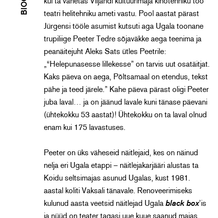
kui ta vahetas Viljandi kultuurimaja kinotehniku töö
teatri helitehniku ameti vastu. Pool aastat pärast
Jürgensi tööle asumist kutsuti aga Ugala toonane
trupiliige Peeter Tedre sõjaväkke aega teenima ja
peanäitejuht Aleks Sats ütles Peetrile:
„“Helepunasesse lillekesse” on tarvis uut osatäitjat.
Kaks päeva on aega, Põltsamaal on etendus, tekst
pähe ja teed järele.” Kahe päeva pärast oligi Peeter
juba laval… ja on jäänud lavale kuni tänase päevani
(ühtekokku 53 aastat)! Ühtekokku on ta laval olnud
enam kui 175 lavastuses.
Peeter on üks väheseid näitlejaid, kes on näinud
nelja eri Ugala etappi – näitlejakarjääri alustas ta
Koidu seltsimajas asunud Ugalas, kust 1981.
aastal koliti Vaksali tänavale. Renoveerimiseks
kulunud aasta veetsid näitlejad Ugala
black box
’is
ja nüüd on teater tagasi uue kuue saanud majas