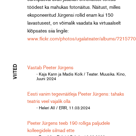
töödest ka mahukas fotonäitus. Näitust, milles
eksponeeritud Jürgensi rollid enam kui 150
lavastusest, on võimalik vaadata ka virtuaalselt
klõpsates siia lingile:
www.flickr.com/photos/ugalateater/albums/72157
VIITED
Vastab Peeter Jürgens
- Kaja Kann ja Madis Kolk / Teater. Muusika. Kino,
Juuni 2024
Eesti vanim tegevnäitleja Peeter Jürgens: tahaks
teatris veel vajalik olla
- Heleri All / ERR, 11.03.2024
Peeter Jürgens teeb 190 rolliga paljudele
kolleegidele silmad ette