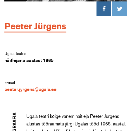
Peeter Jürgens
Ugala teatris
näitlejana aastast 1965
E-mail
peeter.jyrgens@ugala.ee
BIOGRAAFIA
Ugala teatri kõige vanem näitleja Peeter Jürgens
alustas tööraamatu järgi Ugalas tööd 1965. aastal,