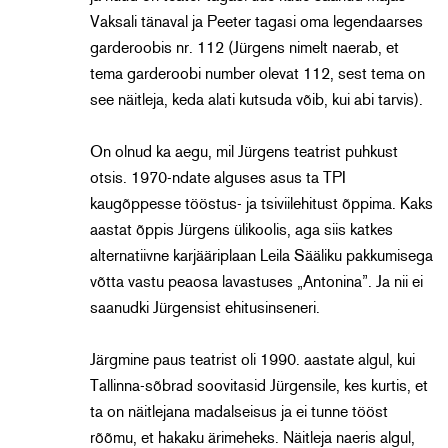
Vaksali tänaval ja Peeter tagasi oma legendaarses
garderoobis nr. 112 (Jürgens nimelt naerab, et
tema garderoobi number olevat 112, sest tema on
see näitleja, keda alati kutsuda võib, kui abi tarvis).
On olnud ka aegu, mil Jürgens teatrist puhkust
otsis. 1970-ndate alguses asus ta TPI
kaugõppesse tööstus- ja tsiviilehitust õppima. Kaks
aastat õppis Jürgens ülikoolis, aga siis katkes
alternatiivne karjääriplaan Leila Sääliku pakkumisega
võtta vastu peaosa lavastuses „Antonina”. Ja nii ei
saanudki Jürgensist ehitusinseneri.
Järgmine paus teatrist oli 1990. aastate algul, kui
Tallinna-sõbrad soovitasid Jürgensile, kes kurtis, et
ta on näitlejana madalseisus ja ei tunne tööst
rõõmu, et hakaku ärimeheks. Näitleja naeris algul,