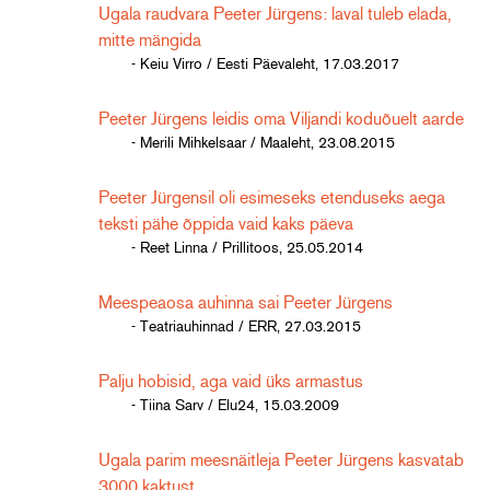
Ugala raudvara Peeter Jürgens: laval tuleb elada,
mitte mängida
- Keiu Virro / Eesti Päevaleht, 17.03.2017
Peeter Jürgens leidis oma Viljandi koduõuelt aarde
- Merili Mihkelsaar / Maaleht, 23.08.2015
Peeter Jürgensil oli esimeseks etenduseks aega
teksti pähe õppida vaid kaks päeva
- Reet Linna / Prillitoos, 25.05.2014
Meespeaosa auhinna sai Peeter Jürgens
- Teatriauhinnad / ERR, 27.03.2015
Palju hobisid, aga vaid üks armastus
- Tiina Sarv / Elu24, 15.03.2009
Ugala parim meesnäitleja Peeter Jürgens kasvatab
3000 kaktust