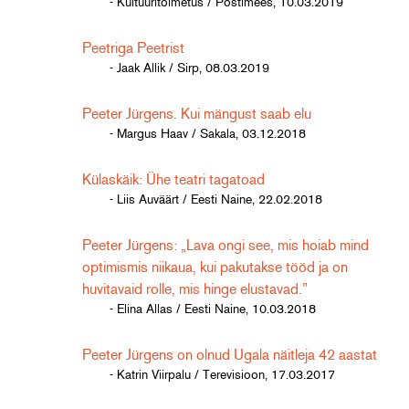
- Kultuuritoimetus / Postimees, 10.03.2019
Peetriga Peetrist
- Jaak Allik / Sirp, 08.03.2019
Peeter Jürgens. Kui mängust saab elu
- Margus Haav / Sakala, 03.12.2018
Külaskäik: Ühe teatri tagatoad
- Liis Auväärt / Eesti Naine, 22.02.2018
Peeter Jürgens: „Lava ongi see, mis hoiab mind
optimismis niikaua, kui pakutakse tööd ja on
huvitavaid rolle, mis hinge elustavad.”
- Elina Allas / Eesti Naine, 10.03.2018
Peeter Jürgens on olnud Ugala näitleja 42 aastat
- Katrin Viirpalu / Terevisioon, 17.03.2017