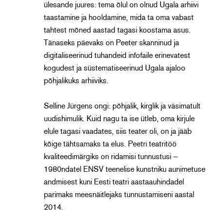
ülesande juures: tema õlul on olnud Ugala arhiivi
taastamine ja hooldamine, mida ta oma vabast
tahtest mõned aastad tagasi koostama asus.
Tänaseks päevaks on Peeter skanninud ja
digitaliseerinud tuhandeid infofaile erinevatest
kogudest ja süstematiseerinud Ugala ajaloo
põhjalikuks arhiiviks.
Selline Jürgens ongi: põhjalik, kirglik ja väsimatult
uudishimulik. Kuid nagu ta ise ütleb, oma kirjule
elule tagasi vaadates, siis teater oli, on ja jääb
kõige tähtsamaks ta elus. Peetri teatritöö
kvaliteedimärgiks on ridamisi tunnustusi –
1980ndatel ENSV teenelise kunstniku aunimetuse
andmisest kuni Eesti teatri aastaauhindadel
parimaks meesnäitlejaks tunnustamiseni aastal
2014.