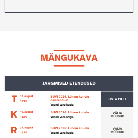
ja lühike närv. Igal hommikul tõuseb ta kell
kolmveerand kuus ja teeb kontrollkäigu …
MÄNGUKAVA
JÄRGMISED ETENDUSED
T
18. august
SUVI 2026: Lühem kui elu -
OSTA PILET
esietendus!
18:00
Viljandi vana haigla
K
19. august
SUVI 2026: Lühem kui elu
VÄLJA
MÜÜDUD
18:00
Viljandi vana haigla
R
21. august
SUVI 2026: Lühem kui elu
VÄLJA
MÜÜDUD
18:00
Viljandi vana haigla