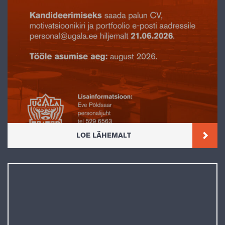
LOE LÄHEMALT
Ugala teater ootab oma meeskonda GRIMMIALA
JUHTI
Grimmiala juhi peamiseks ülesandeks on grimmiala töö planeerimine ja
korraldamine. Töö hõlmab kunstniku kavanditest lähtuvate
grimmilahenduste väljatöötamist ja teostamist, näitlejate professionaalset
abistamist ning vajadusel grimmiala …