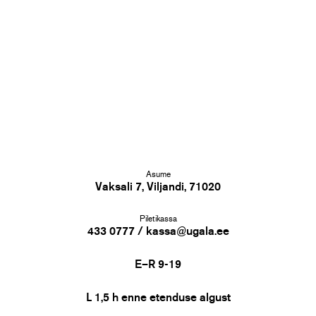
Asume
Vaksali 7, Viljandi, 71020
Piletikassa
433 0777 / kassa@ugala.ee
E–R 9-19
L 1,5 h enne etenduse algust