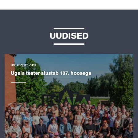
UUDISED
05. august 2026
Ugala teater alustab 107. hooaega