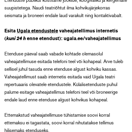
Etenduste publikut kostitame jookide, koogivaliku ja kergemate
suupistetega. Naudi teatriõhtut ilma kohvikujärjekorras
seismata ja broneeri endale laud varakult ning kontaktivabalt.
Esita
Ugala etendustele
vaheajatellimus internetis
(
kuni 24 h
enne etendust):
ugala.ee/vaheajatellimus
Etenduse päeval saab vabade kohtade olemasolul
vaheajatellimuse esitada telefoni teel või kohapeal. Arve tuleb
sellisel juhul tasuda enne etenduse algust kohviku kassas.
Vaheajatellimust saab internetis esitada vaid Ugala teatri
repertuaaris olevatele etendustele. Külalisetenduste puhul
palume esitage vaheajatellimus telefoni teel või broneerige
endale laud enne etenduse algust kohvikus kohapeal.
Ettemakstud vaheajatellimuse tühistamise soovi korral
ettemaksu ei tagastata, soovi korral nihutatakse tellimus
hilisemaks etenduseks.