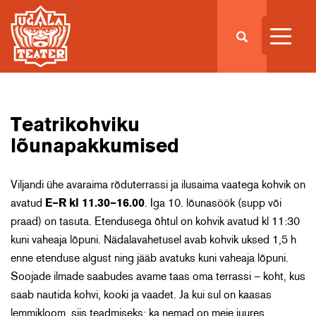
Teatrikohviku
lõunapakkumised
Viljandi ühe avaraima rõduterrassi ja ilusaima vaatega kohvik on
avatud
E–R kl 11.30–16.00
. Iga 10. lõunasöök (supp või
praad) on tasuta. Etendusega õhtul on kohvik avatud kl 11:30
kuni vaheaja lõpuni. Nädalavahetusel avab kohvik uksed 1,5 h
enne etenduse algust ning jääb avatuks kuni vaheaja lõpuni.
Soojade ilmade saabudes avame taas oma terrassi – koht, kus
saab nautida kohvi, kooki ja vaadet. Ja kui sul on kaasas
lemmikloom, siis teadmiseks: ka nemad on meie juures