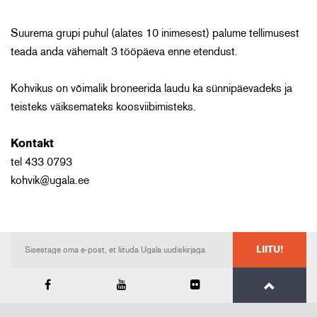
Suurema grupi puhul (alates 10 inimesest) palume tellimusest
teada anda vähemalt 3 tööpäeva enne etendust.
Kohvikus on võimalik broneerida laudu ka sünnipäevadeks ja
teisteks väiksemateks koosviibimisteks.
Kontakt
tel 433 0793
kohvik@ugala.ee
LIITU!