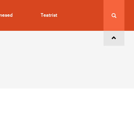
imesed
Teatrist