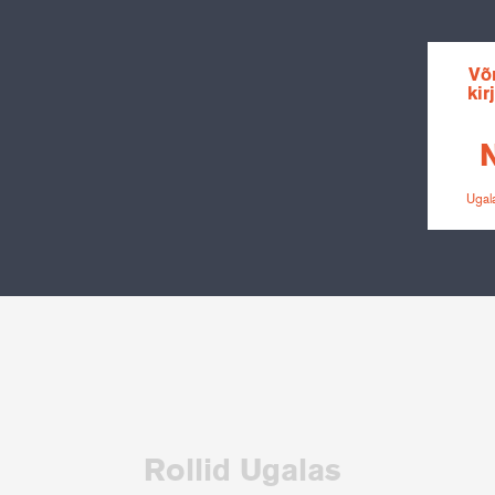
Võ
kir
Ugala
Rollid Ugalas