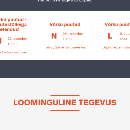
Pileti ostmiseks valige sobiv kuupäev.
rku püütud -
jutustõlkega
Võrku püütud
Võrku püü
etendus!
05. november
19. det
N
L
22. oktoober
N
19:00
14:00
19:00
Tallinn, Salme Kultuurikeskus
Ugala Teater - suu
 Teater - suur saal
LOOMINGULINE TEGEVUS