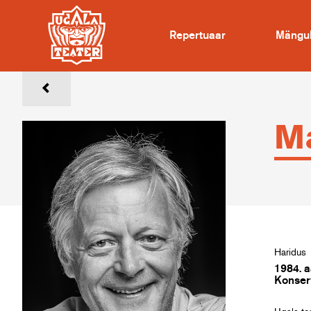
Repertuaar
Mängu
Ma
Haridus
1984. a
Konserv