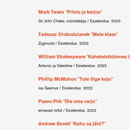
Mark Twain "Prints ja kerjus"
Sir John Cheke; möödakäija / Esietendus: 2023
Tadeusz Słobodzianek "Meie klass"
Zygmund / Esietendus: 2023
William Shakespeare "Kaheteistkümnes 
Antonio ja Valentine / Esietendus: 2023
Phillip McMahon "Tule õige koju"
isa Seamus / Esietendus: 2022
Paavo Piik "Üle oma varju"
erinevad rollid / Esietendus: 2022
Andrew Bovell "Kuhu sa jäid?"