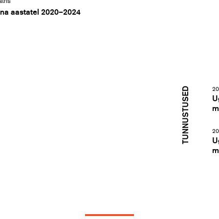
tris
ana aastatel 2020–2024
TUNNUSTUSED
20
U
m
20
U
m