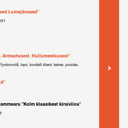
need Lumejänesed"
Eduard Bo
kloostri 
2021
Bürgermeist
Erki Aule
vahele jä
osatäitja / 
. Armastusest. Hullumeelsusest"
jodorovitš, hani, bordelli klient, kelner, poisike,
Dorota Ma
1
Waldek; Pol
ud"
William 
Philostratu
ammearu "Kolm klaasikest kirsiviina"
Michael C
06
Joe / Esiet