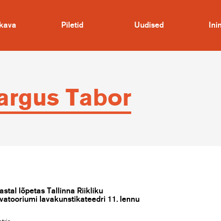
kava
Piletid
Uudised
In
rgus Tabor
astal lõpetas Tallinna Riikliku
atooriumi lavakunstikateedri 11. lennu