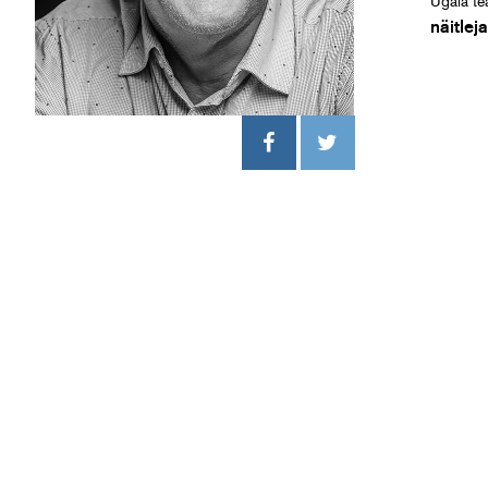
Ugala tea
näitlej