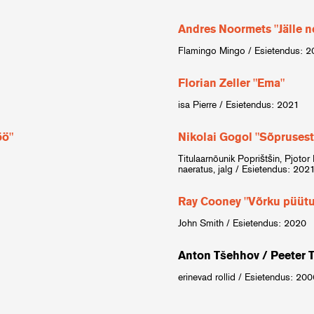
Andres Noormets "Jälle 
Flamingo Mingo / Esietendus: 
Florian Zeller "Ema"
isa Pierre / Esietendus: 2021
öö"
Nikolai Gogol "Sõprusest
Titulaarnõunik Poprištšin, Pjotor F
naeratus, jalg / Esietendus: 202
Ray Cooney "Võrku püüt
John Smith / Esietendus: 2020
Anton Tšehhov / Peeter T
erinevad rollid / Esietendus: 20