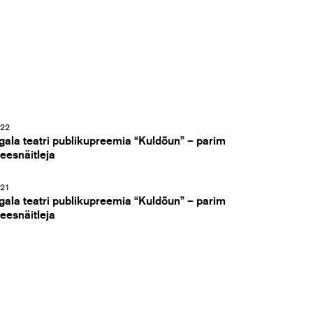
22
gala teatri publikupreemia “Kuldõun” – parim
eesnäitleja
21
gala teatri publikupreemia “Kuldõun” – parim
eesnäitleja