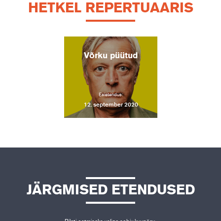
HETKEL REPERTUAARIS
Võrku püütud
Esietendus:
12. september 2020
JÄRGMISED ETENDUSED