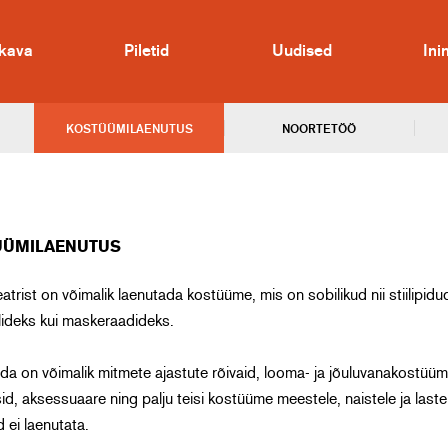
kava
Piletid
Uudised
In
KOSTÜÜMILAENUTUS
NOORTETÖÖ
ÜÜMILAENUTUS
atrist on võimalik laenutada kostüüme, mis on sobilikud nii stiilipidu
lideks kui maskeraadideks.
da on võimalik mitmete ajastute rõivaid, looma- ja jõuluvanakostüüm
id, aksessuaare ning palju teisi kostüüme meestele, naistele ja laste
 ei laenutata.