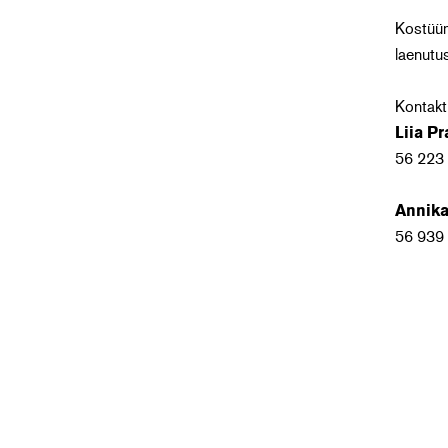
Kostüüm
laenutus
Kontakt
Liia Pr
56 223
Annik
56 939