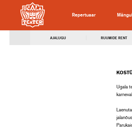
Repertuaar
Mängu
AJALUGU
RUUMIDE RENT
KOST
Ugala te
karneva
Laenuta
jalanõus
Parukaid