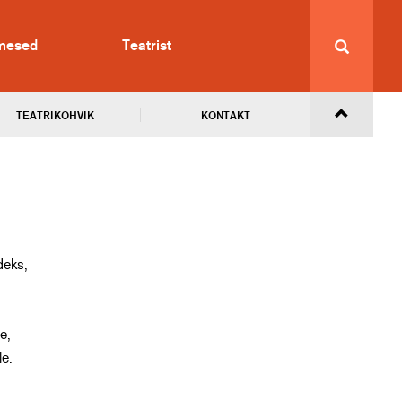
imesed
Teatrist
TEATRIKOHVIK
KONTAKT
deks,
e,
le.