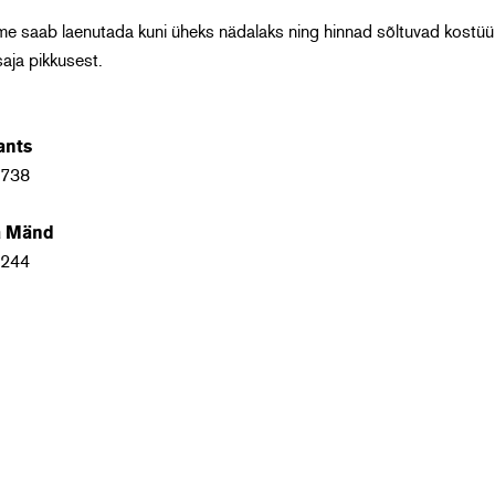
e saab laenutada kuni üheks nädalaks ning hinnad sõltuvad kostüüm
aja pikkusest.
ants
 738
a Mänd
 244