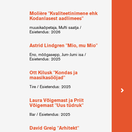
Molière "Kvaliteetinimene ehk
Mark 
Kodanlasest aadlimees"
kuning
Pikest
muusikaõpetaja, Mufti saatja /
Esietendus: 2026
Tade
Astrid Lindgren "Mio, mu Mio"
klass
Eno, mõõgasepp, Jum-Jumi isa /
Heniek
Esietendus: 2025
Tenn
Ott Kilusk "Kondas ja
nime
maasikasööjad"
arst /
Tire / Esietendus: 2025
Will
Laura Võigemast ja Priit
"Kah
Võigemast "Uus tüdruk"
Sir To
Illar / Esietendus: 2025
Patri
David Greig "Arhitekt"