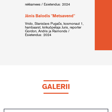
erinev
rekkamees / Esietendus: 2024
Anto
Jānis Balodis "Metsavend"
Jermol
Vrido, Stanislavs Pugačs, kosmonaut 1,
hambaarst, kirikuõpetaja Juris, reporter
Gordon, Andris ja Raimonds /
Esietendus: 2024
GALERII