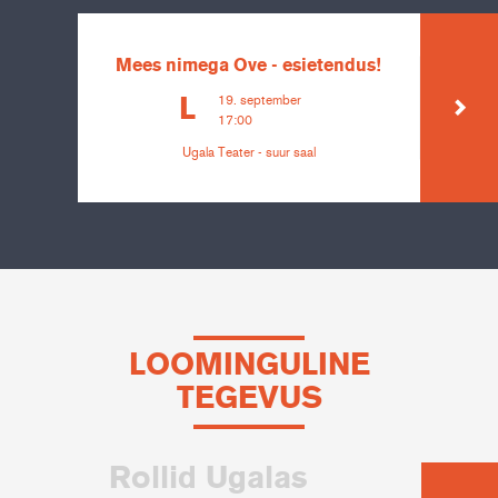
Mees nimega Ove - esietendus!
19. september
L
17:00
Ugala Teater - suur saal
LOOMINGULINE
TEGEVUS
Rollid Ugalas