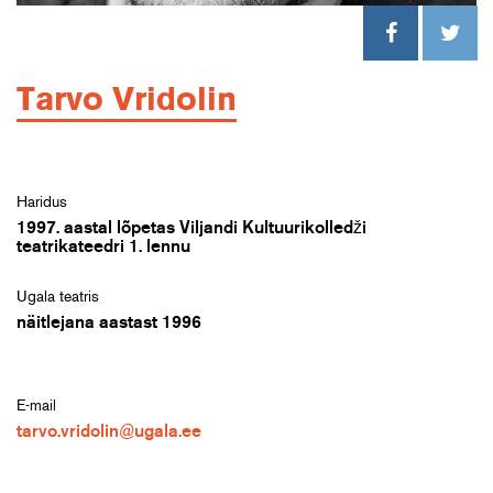
Tarvo Vridolin
Haridus
1997. aastal lõpetas Viljandi Kultuurikolledži
teatrikateedri 1. lennu
Ugala teatris
näitlejana aastast 1996
E-mail
tarvo.vridolin@ugala.ee