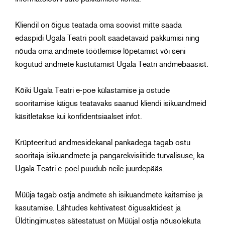
Kliendil on õigus teatada oma soovist mitte saada
edaspidi Ugala Teatri poolt saadetavaid pakkumisi ning
nõuda oma andmete töötlemise lõpetamist või seni
kogutud andmete kustutamist Ugala Teatri andmebaasist.
Kõiki Ugala Teatri e-poe külastamise ja ostude
sooritamise käigus teatavaks saanud kliendi isikuandmeid
käsitletakse kui konfidentsiaalset infot.
Krüpteeritud andmesidekanal pankadega tagab ostu
sooritaja isikuandmete ja pangarekvisiitide turvalisuse, ka
Ugala Teatri e-poel puudub neile juurdepääs.
Müüja tagab ostja andmete sh isikuandmete kaitsmise ja
kasutamise. Lähtudes kehtivatest õigusaktidest ja
Üldtingimustes sätestatust on Müüjal ostja nõusolekuta