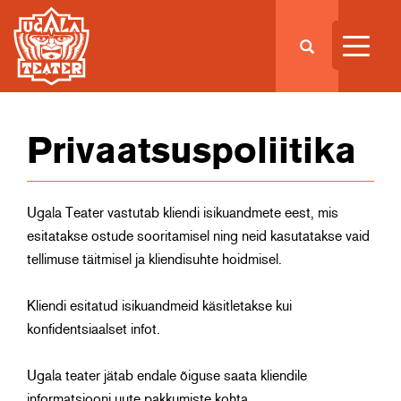
Privaatsuspoliitika
Ugala Teater vastutab kliendi isikuandmete eest, mis
esitatakse ostude sooritamisel ning neid kasutatakse vaid
tellimuse täitmisel ja kliendisuhte hoidmisel.
Kliendi esitatud isikuandmeid käsitletakse kui
konfidentsiaalset infot.
Ugala teater jätab endale õiguse saata kliendile
informatsiooni uute pakkumiste kohta.