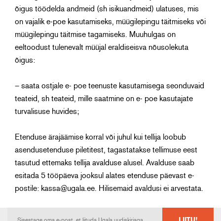
õigus töödelda andmeid (sh isikuandmeid) ulatuses, mis
on vajalik e-poe kasutamiseks, müügilepingu täitmiseks või
müügilepingu täitmise tagamiseks. Muuhulgas on
eeltoodust tulenevalt müüjal eraldiseisva nõusolekuta
õigus:
– saata ostjale e- poe teenuste kasutamisega seonduvaid
teateid, sh teateid, mille saatmine on e- poe kasutajate
turvalisuse huvides;
Etenduse ärajäämise korral või juhul kui tellija loobub
asendusetenduse piletitest, tagastatakse tellimuse eest
tasutud ettemaks tellija avalduse alusel. Avalduse saab
esitada 5 tööpäeva jooksul alates etenduse päevast e-
postile: kassa@ugala.ee. Hilisemaid avaldusi ei arvestata.
LIITU!