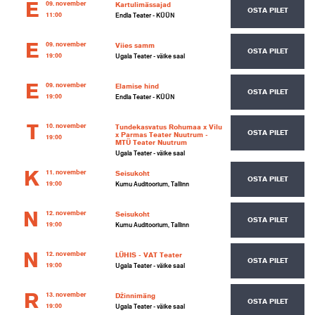
E
09. november
Kartulimässajad
OSTA PILET
11:00
Endla Teater - KÜÜN
E
09. november
Viies samm
OSTA PILET
19:00
Ugala Teater - väike saal
E
09. november
Elamise hind
OSTA PILET
19:00
Endla Teater - KÜÜN
T
10. november
Tundekasvatus Rohumaa x Vilu
OSTA PILET
x Parmas Teater Nuutrum -
19:00
MTÜ Teater Nuutrum
Ugala Teater - väike saal
K
11. november
Seisukoht
OSTA PILET
19:00
Kumu Auditoorium, Tallinn
N
12. november
Seisukoht
OSTA PILET
19:00
Kumu Auditoorium, Tallinn
N
12. november
LÜHIS - VAT Teater
OSTA PILET
19:00
Ugala Teater - väike saal
R
13. november
Džinnimäng
OSTA PILET
19:00
Ugala Teater - väike saal