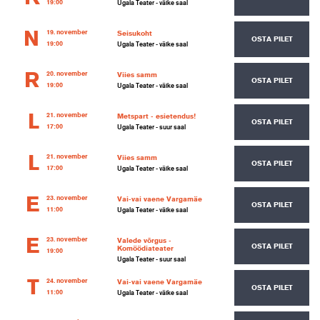
19:00
Ugala Teater - väike saal
N
19. november
Seisukoht
OSTA PILET
19:00
Ugala Teater - väike saal
R
20. november
Viies samm
OSTA PILET
19:00
Ugala Teater - väike saal
L
21. november
Metspart - esietendus!
OSTA PILET
17:00
Ugala Teater - suur saal
L
21. november
Viies samm
OSTA PILET
17:00
Ugala Teater - väike saal
E
23. november
Vai-vai vaene Vargamäe
OSTA PILET
11:00
Ugala Teater - väike saal
E
23. november
Valede võrgus -
OSTA PILET
Komöödiateater
19:00
Ugala Teater - suur saal
T
24. november
Vai-vai vaene Vargamäe
OSTA PILET
11:00
Ugala Teater - väike saal