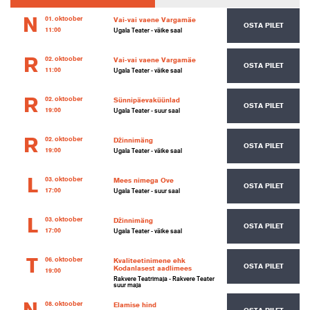
N
01. oktoober
Vai-vai vaene Vargamäe
OSTA PILET
11:00
Ugala Teater - väike saal
R
02. oktoober
Vai-vai vaene Vargamäe
OSTA PILET
11:00
Ugala Teater - väike saal
R
02. oktoober
Sünnipäevaküünlad
OSTA PILET
19:00
Ugala Teater - suur saal
R
02. oktoober
Džinnimäng
OSTA PILET
19:00
Ugala Teater - väike saal
L
03. oktoober
Mees nimega Ove
OSTA PILET
17:00
Ugala Teater - suur saal
L
03. oktoober
Džinnimäng
OSTA PILET
17:00
Ugala Teater - väike saal
T
06. oktoober
Kvaliteetinimene ehk
OSTA PILET
Kodanlasest aadlimees
19:00
Rakvere Teatrimaja - Rakvere Teater
suur maja
08. oktoober
Elamise hind