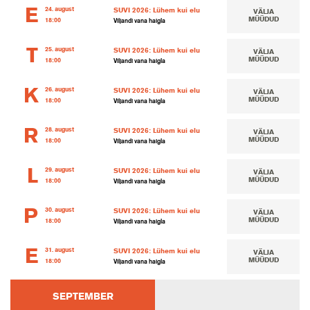
E
24. august
SUVI 2026: Lühem kui elu
VÄLJA
MÜÜDUD
18:00
Viljandi vana haigla
T
25. august
SUVI 2026: Lühem kui elu
VÄLJA
MÜÜDUD
18:00
Viljandi vana haigla
K
26. august
SUVI 2026: Lühem kui elu
VÄLJA
MÜÜDUD
18:00
Viljandi vana haigla
R
28. august
SUVI 2026: Lühem kui elu
VÄLJA
MÜÜDUD
18:00
Viljandi vana haigla
L
29. august
SUVI 2026: Lühem kui elu
VÄLJA
MÜÜDUD
18:00
Viljandi vana haigla
P
30. august
SUVI 2026: Lühem kui elu
VÄLJA
MÜÜDUD
18:00
Viljandi vana haigla
E
31. august
SUVI 2026: Lühem kui elu
VÄLJA
MÜÜDUD
18:00
Viljandi vana haigla
SEPTEMBER