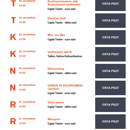
T
24. november
Kvaliteetinimene ehk
OSTA PILET
Kodanlasest aadlimees
19:00
Ugala Teater - suur saal
T
24. november
Elamise hind
OSTA PILET
19:00
Ugala Teater - väike saal
K
25. november
Mio, mu Mio
OSTA PILET
13:00
Ugala Teater - suur saal
K
25. november
Inishmaani igerik
OSTA PILET
19:00
Tallinn, Salme Kultuurikeskus
N
26. november
Džinnimäng
OSTA PILET
19:00
Ugala Teater - väike saal
N
26. november
UHKUS JA EELARVAMUS
OSTA PILET
(justkui)
19:00
Ugala Teater - suur saal
R
27. november
Viies samm
OSTA PILET
19:00
Ugala Teater - väike saal
R
27. november
Metspart
OSTA PILET
19:00
Ugala Teater - suur saal