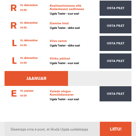
R
18. detsember
Kvaliteetinimene ehk
OSTA PILET
Kodanlasest aadlimees
19:00
Ugala Teater - suur saal
R
18. detsember
Elamise hind
OSTA PILET
19:00
Ugala Teater - väike saal
L
19. detsember
Viies samm
OSTA PILET
14:00
Ugala Teater - väike saal
L
19. detsember
Võrku püütud
OSTA PILET
14:00
Ugala Teater - suur saal
JAANUAR
E
18. jaanuar
Valede võrgus -
OSTA PILET
Komöödiateater
19:00
Ugala Teater - suur saal
LIITU!