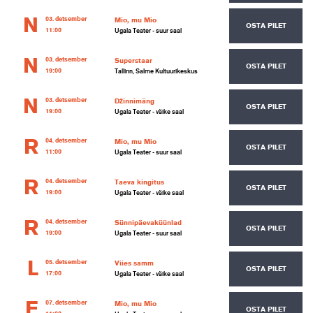
N
03. detsember
Mio, mu Mio
OSTA PILET
11:00
Ugala Teater - suur saal
N
03. detsember
Superstaar
OSTA PILET
19:00
Tallinn, Salme Kultuurikeskus
N
03. detsember
Džinnimäng
OSTA PILET
19:00
Ugala Teater - väike saal
R
04. detsember
Mio, mu Mio
OSTA PILET
11:00
Ugala Teater - suur saal
R
04. detsember
Taeva kingitus
OSTA PILET
19:00
Ugala Teater - väike saal
R
04. detsember
Sünnipäevaküünlad
OSTA PILET
19:00
Ugala Teater - suur saal
L
05. detsember
Viies samm
OSTA PILET
17:00
Ugala Teater - väike saal
E
07. detsember
Mio, mu Mio
OSTA PILET