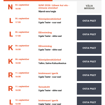
N
03. september
SUVI 2026: Lühem kui elu -
VÄLJA
viimane etendus!
MÜÜDUD
18:00
Viljandi vana haigla
L
05. september
Sünnipäevaküünlad
OSTA PILET
17:00
Ugala Teater - suur saal
L
05. september
Džinnimäng
OSTA PILET
17:00
Ugala Teater - väike saal
K
09. september
Džinnimäng
OSTA PILET
19:00
Ugala Teater - väike saal
K
09. september
Sünnipäevaküünlad
OSTA PILET
19:00
Tallinn, Salme Kultuurikeskus
R
11. september
Inishmaani igerik
OSTA PILET
19:00
Ugala Teater - suur saal
R
11. september
Seisukoht
OSTA PILET
19:00
Ugala Teater - väike saal
L
12. september
Inishmaani igerik
OSTA PILET
14:00
Ugala Teater - suur saal