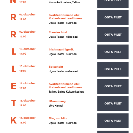
N
OSTA PILET
19:00
Kumu Auditoorium, Tallinn
R
09. oktoober
Kvaliteetinimene ehk
OSTA PILET
Kodanlasest aadlimees
19:00
Ugala Teater - suur saal
R
09. oktoober
Elamise hind
OSTA PILET
19:00
Ugala Teater - väike saal
L
10. oktoober
Inishmaani igerik
OSTA PILET
14:00
Ugala Teater - suur saal
L
10. oktoober
Seisukoht
OSTA PILET
14:00
Ugala Teater - väike saal
E
12. oktoober
Kvaliteetinimene ehk
OSTA PILET
Kodanlasest aadlimees
19:00
Tallinn, Salme Kultuurikeskus
T
13. oktoober
Džinnimäng
OSTA PILET
19:00
Võru Kannel
K
14. oktoober
Mio, mu Mio
OSTA PILET
11:00
Ugala Teater - suur saal