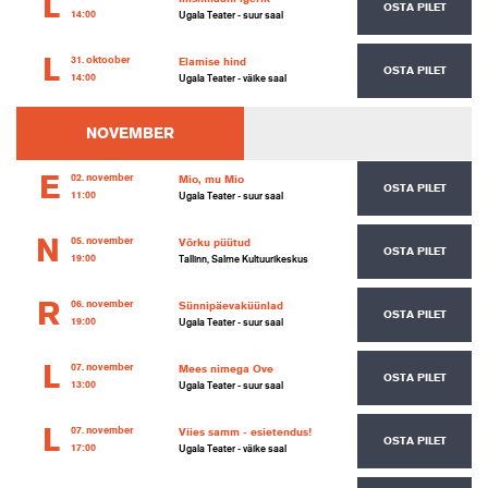
L
OSTA PILET
14:00
Ugala Teater - suur saal
L
31. oktoober
Elamise hind
OSTA PILET
14:00
Ugala Teater - väike saal
NOVEMBER
E
02. november
Mio, mu Mio
OSTA PILET
11:00
Ugala Teater - suur saal
N
05. november
Võrku püütud
OSTA PILET
19:00
Tallinn, Salme Kultuurikeskus
R
06. november
Sünnipäevaküünlad
OSTA PILET
19:00
Ugala Teater - suur saal
L
07. november
Mees nimega Ove
OSTA PILET
13:00
Ugala Teater - suur saal
L
07. november
Viies samm - esietendus!
OSTA PILET
17:00
Ugala Teater - väike saal