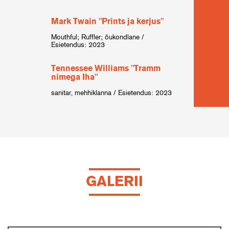
Nikol
Mark Twain "Prints ja kerjus"
Arma
Mouthful; Ruffler; õukondlane /
Agafia
Esietendus: 2023
naerat
2021
Tennessee Williams "Tramm
nimega Iha"
Prii
maai
sanitar, mehhiklanna / Esietendus: 2023
Vanatü
GALERII