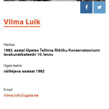
Vilma Luik
Haridus
1982. aastal lõpetas Tallinna Riikliku Konservatooriumi
lavakunstikateedri 10. lennu
Ugala teatris
näitlejana aastast 1982
E-mail
vilma.luik@ugala.ee