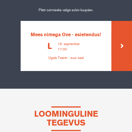
Pileti ostmiseks valige sobiv kuupäev.
Mees nimega Ove - esietendus!
19. september
L
17:00
Ugala Teater - suur saal
LOOMINGULINE
TEGEVUS