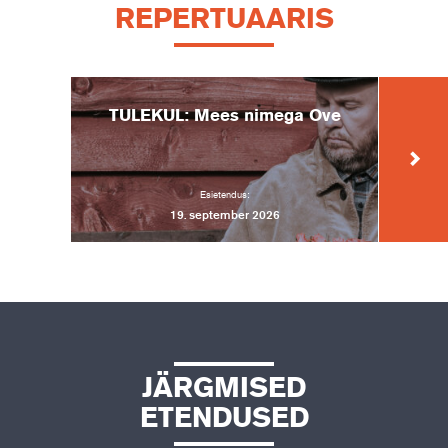
REPERTUAARIS
TULEKUL: Mees nimega Ove
V
Esietendus:
19. september 2026
JÄRGMISED
ETENDUSED