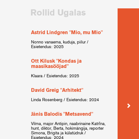
Rollid Ugalas
Astrid Lindgren "Mio, mu Mio"
Eva K
hotel
Nonno vanaema, kuduja, piilur /
Esietendus: 2025
mängij
Ott Kilusk "Kondas ja
Anto
maasikasööjad"
Šarlot
Klaara / Esietendus: 2025
Rober
David Greig "Arhitekt"
dr Pau
Linda Rosenberg / Esietendus: 2024
Esiete
Jānis Balodis "Metsavend"
F. Sc
öö"
Vilma, major Antipin, naabrinaine Katrīna,
hunt, diktor, Berta, hokimängija, reporter
Violet
Simona, Brigita ja külatüdruk /
Esiete
Esietendus: 2024