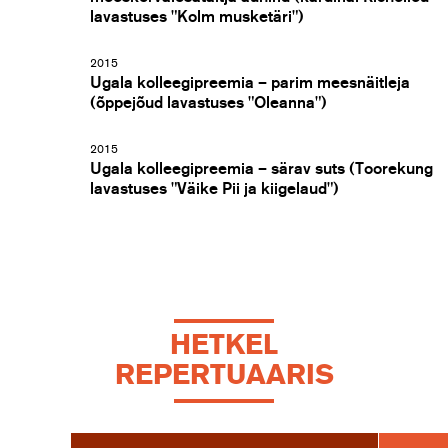
lavastuses "Kolm musketäri")
2015
Ugala kolleegipreemia – parim meesnäitleja
(õppejõud lavastuses "Oleanna")
2015
Ugala kolleegipreemia – särav suts (Toorekung
lavastuses "Väike Pii ja kiigelaud")
HETKEL
REPERTUAARIS