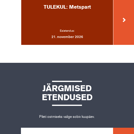
TULEKUL: Metspart
SU
Esietendus:
21. november 2026
JÄRGMISED
ETENDUSED
Pileti ostmiseks valige sobiv kuupäev.