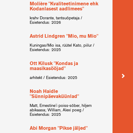
Molière "Kvaliteetinimene ehk
Ian 
Kodanlasest aadlimees"
Jimmy 
krahv Dorante, tantsuõpetaja /
Esietendus: 2026
Tenn
nime
Astrid Lindgren "Mio, mu Mio"
Stanle
Kuningas/Mio isa, rüütel Kato, piilur /
Esietendus: 2025
Phil
koju"
Ott Kilusk "Kondas ja
maasikasööjad"
Brian 
arhitekt / Esietendus: 2025
Anto
Noah Haidle
Jepihh
"Sünnipäevaküünlad"
Alex
Matt, Ernestine’i poiss-sõber, hiljem
abikaasa; William, Alexi poeg /
musk
Esietendus: 2025
kardina
Esiete
Abi Morgan "Pikse jäljed"