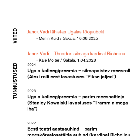
VIITED
Janek Vadi tähistas Ugalas tööjuubelit
- Merlin Kuld / Sakala, 16.08.2025
Janek Vadi – Theodori silmaga kardinal Richelieu
- Kaie Mölter / Sakala, 1.04.2023
TUNNUSTUSED
2024
Ugala kolleegipreemia – silmapaistev meesroll
(Alexi rolli eest lavastuses "Pikse jäljed")
2023
Ugala kolleegipreemia – parim meesnäitleja
(Stanley Kowalski lavastuses "Tramm nimega
iha")
2022
Eesti teatri aastaauhind – parim
meeskõrvalosatäitja auhind (kardinal Richelieu