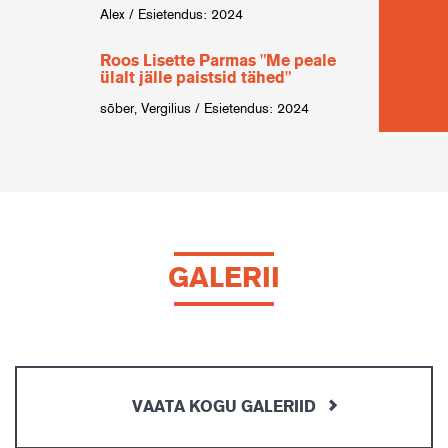
Alex / Esietendus: 2024
Paavo
erinev
Roos Lisette Parmas "Me peale
ülalt jälle paistsid tähed"
sõber, Vergilius / Esietendus: 2024
GALERII
VAATA KOGU GALERIID