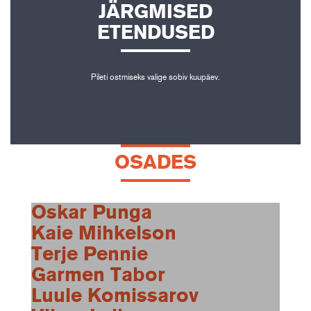
JÄRGMISED
ETENDUSED
Pileti ostmiseks valige sobiv kuupäev.
OSADES
Oskar Punga
Kaie Mihkelson
Terje Pennie
Garmen Tabor
Luule Komissarov