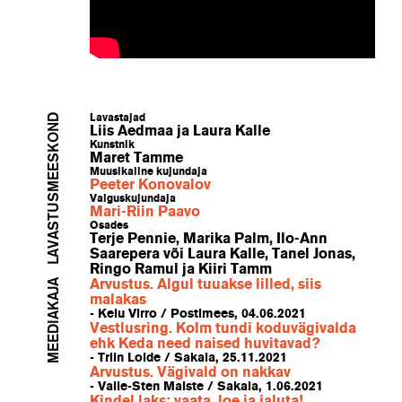
LAVASTUSMEESKOND
Lavastajad
Liis Aedmaa ja Laura Kalle
Kunstnik
Maret Tamme
Muusikaline kujundaja
Peeter Konovalov
Valguskujundaja
Mari-Riin Paavo
Osades
Terje Pennie, Marika Palm, Ilo-Ann
Saarepera või Laura Kalle, Tanel Jonas,
Ringo Ramul ja Kiiri Tamm
MEEDIAKAJA
Arvustus. Algul tuuakse lilled, siis
malakas
- Keiu Virro / Postimees, 04.06.2021
Vestlusring. Kolm tundi koduvägivalda
ehk Keda need naised huvitavad?
- Triin Loide / Sakala, 25.11.2021
Arvustus. Vägivald on nakkav
- Valle-Sten Maiste / Sakala, 1.06.2021
Kindel laks: vaata, loe ja jaluta!