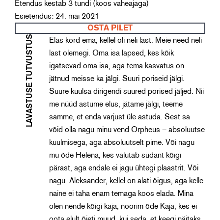
Etendus kestab 3 tundi (koos vaheajaga)
Esietendus: 24. mai 2021
OSTA PILET
LAVASTUSE TUTVUSTUS
Elas kord ema, kellel oli neli last. Meie need neli
last olemegi. Oma isa lapsed, kes kõik
igatsevad oma isa, aga tema kasvatus on
jätnud meisse ka jälgi. Suuri poriseid jälgi.
Suure kuulsa dirigendi suured porised jäljed. Nii
me nüüd astume elus, jätame jälgi, teeme
samme, et enda varjust üle astuda. Sest sa
võid olla nagu minu vend Orpheus – absoluutse
kuulmisega, aga absoluutselt pime. Või nagu
mu õde Helena, kes valutab südant kõigi
pärast, aga endale ei jagu ühtegi plaastrit. Või
nagu Aleksander, kellel on alati õigus, aga kelle
naine ei taha enam temaga koos elada. Mina
olen nende kõigi kaja, noorim õde Kaja, kes ei
oota elult õieti muud, kui seda, et keegi näitaks,