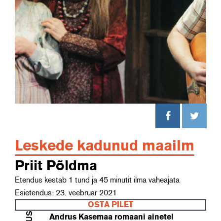
Leskede kadunud maailm
Priit Põldma
Etendus kestab 1 tund ja 45 minutit ilma vaheajata
Esietendus: 23. veebruar 2021
OSTA PILET
Andrus Kasemaa romaani ainetel