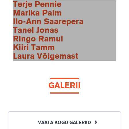
Terje Pennie
Marika Palm
Ilo-Ann Saarepera
Tanel Jonas
Ringo Ramul
Kiiri Tamm
Laura Võigemast
GALERII
VAATA KOGU GALERIID