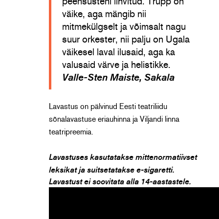
peensusteni lihvitud. Trupp on
väike, aga mängib nii
mitmekülgselt ja võimsalt nagu
suur orkester, nii palju on Ugala
väikesel laval ilusaid, aga ka
valusaid värve ja helistikke.
Valle-Sten Maiste, Sakala
Lavastus on pälvinud Eesti teatriliidu
sõnalavastuse eriauhinna ja Viljandi linna
teatripreemia.
Lavastuses kasutatakse mittenormatiivset
leksikat ja suitsetatakse e-sigaretti.
Lavastust ei soovitata alla 14-aastastele.