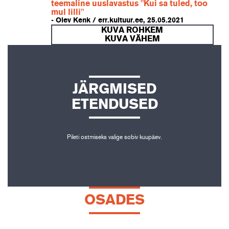
teemaline uuslavastus "Kui sa tuled, too
mul lilli"
- Olev Kenk / err.kultuur.ee, 25.05.2021
KUVA ROHKEM
KUVA VÄHEM
JÄRGMISED
ETENDUSED
Pileti ostmiseks valige sobiv kuupäev.
OSADES