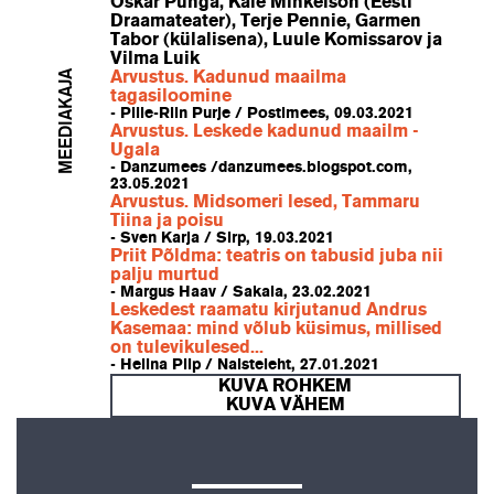
Oskar Punga, Kaie Mihkelson (Eesti
Draamateater), Terje Pennie, Garmen
Tabor (külalisena), Luule Komissarov ja
Vilma Luik
MEEDIAKAJA
Arvustus. Kadunud maailma
tagasiloomine
- Pille-Riin Purje / Postimees, 09.03.2021
Arvustus. Leskede kadunud maailm -
Ugala
- Danzumees /danzumees.blogspot.com,
23.05.2021
Arvustus. Midsomeri lesed, Tammaru
Tiina ja poisu
- Sven Karja / Sirp, 19.03.2021
Priit Põldma: teatris on tabusid juba nii
palju murtud
- Margus Haav / Sakala, 23.02.2021
Leskedest raamatu kirjutanud Andrus
Kasemaa: mind võlub küsimus, millised
on tulevikulesed...
- Helina Piip / Naisteleht, 27.01.2021
KUVA ROHKEM
KUVA VÄHEM