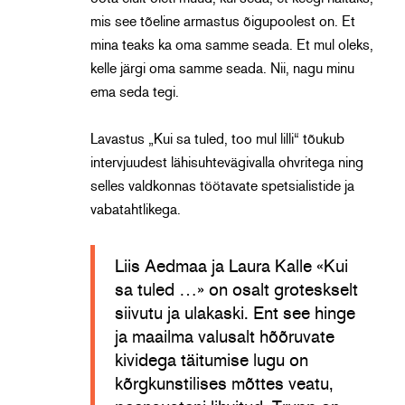
mis see tõeline armastus õigupoolest on. Et
mina teaks ka oma samme seada. Et mul oleks,
kelle järgi oma samme seada. Nii, nagu minu
ema seda tegi.
Lavastus „Kui sa tuled, too mul lilli“ tõukub
intervjuudest lähisuhtevägivalla ohvritega ning
selles valdkonnas töötavate spetsialistide ja
vabatahtlikega.
Liis Aedmaa ja Laura Kalle «Kui
sa tuled …» on osalt groteskselt
siivutu ja ulakaski. Ent see hinge
ja maailma valusalt hõõruvate
kividega täitumise lugu on
kõrgkunstilises mõttes veatu,