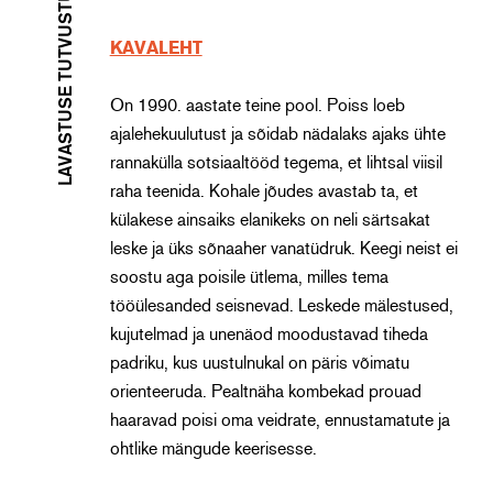
LAVASTUSE TUTVUSTUS
KAVALEHT
On 1990. aastate teine pool. Poiss loeb
ajalehekuulutust ja sõidab nädalaks ajaks ühte
rannakülla sotsiaaltööd tegema, et lihtsal viisil
raha teenida. Kohale jõudes avastab ta, et
külakese ainsaiks elanikeks on neli särtsakat
leske ja üks sõnaaher vanatüdruk. Keegi neist ei
soostu aga poisile ütlema, milles tema
tööülesanded seisnevad. Leskede mälestused,
kujutelmad ja unenäod moodustavad tiheda
padriku, kus uustulnukal on päris võimatu
orienteeruda. Pealtnäha kombekad prouad
haaravad poisi oma veidrate, ennustamatute ja
ohtlike mängude keerisesse.