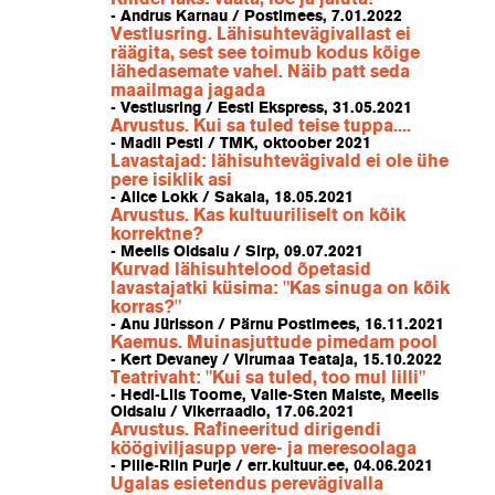
- Andrus Karnau / Postimees, 7.01.2022
Vestlusring. Lähisuhtevägivallast ei
räägita, sest see toimub kodus kõige
lähedasemate vahel. Näib patt seda
maailmaga jagada
- Vestlusring / Eesti Ekspress, 31.05.2021
Arvustus. Kui sa tuled teise tuppa....
- Madli Pesti / TMK, oktoober 2021
Lavastajad: lähisuhtevägivald ei ole ühe
pere isiklik asi
- Alice Lokk / Sakala, 18.05.2021
Arvustus. Kas kultuuriliselt on kõik
korrektne?
- Meelis Oidsalu / Sirp, 09.07.2021
Kurvad lähisuhtelood õpetasid
lavastajatki küsima: "Kas sinuga on kõik
korras?"
- Anu Jürisson / Pärnu Postimees, 16.11.2021
Kaemus. Muinasjuttude pimedam pool
- Kert Devaney / Virumaa Teataja, 15.10.2022
Teatrivaht: "Kui sa tuled, too mul lilli"
- Hedi-Liis Toome, Valle-Sten Maiste, Meelis
Oidsalu / Vikerraadio, 17.06.2021
Arvustus. Rafineeritud dirigendi
köögiviljasupp vere- ja meresoolaga
- Pille-Riin Purje / err.kultuur.ee, 04.06.2021
Ugalas esietendus perevägivalla