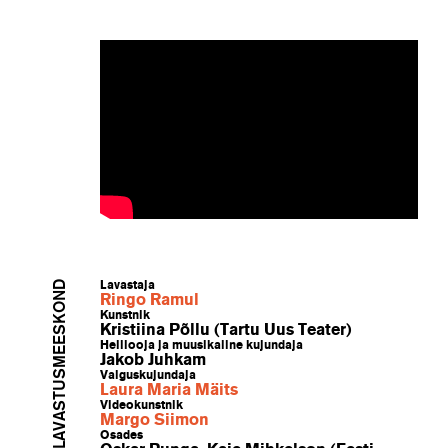
LAVASTUSMEESKOND
Lavastaja
Ringo Ramul
Kunstnik
Kristiina Põllu (Tartu Uus Teater)
Helilooja ja muusikaline kujundaja
Jakob Juhkam
Valguskujundaja
Laura Maria Mäits
Videokunstnik
Margo Siimon
Osades