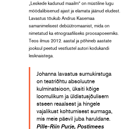
„Leskede kadunud maailm“ on müstiline lugu
möödalibisenud ajast ja elamata jäänud eludest.
Lavastus tõukub Andrus Kasemaa
samanimelisest debüütromaanist, mida on
nimetatud ka etnograafiliseks proosapoeemiks.
Teos ilmus 2012. aastal ja põhineb aastate
jooksul peetud vestlustel autori kodukandi
lesknaistega.
Johanna lavastus surnukirstuga
on teatriõhtu absoluutne
kulminatsioon, üksiti kõige
loomulikum ja üldistusjõulisem
stseen reaalsest ja hingele
vajalikust kohtumisest surmaga,
mis meie päevil juba haruldane.
Pille-Riin Purje, Postimees