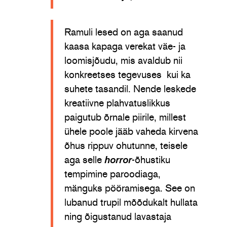
Ramuli lesed on aga saanud
kaasa kapaga verekat väe- ja
loomisjõudu, mis avaldub nii
konkreetses tegevuses kui ka
suhete tasandil. Nende leskede
kreatiivne plahvatuslikkus
paigutub õrnale piirile, millest
ühele poole jääb vaheda kirvena
õhus rippuv ohutunne, teisele
aga selle
horror
-õhustiku
tempimine paroodiaga,
mänguks pööramisega. See on
lubanud trupil mõõdukalt hullata
ning õigustanud lavastaja