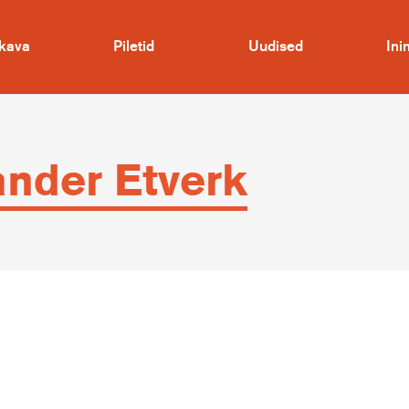
kava
Piletid
Uudised
In
nder Etverk