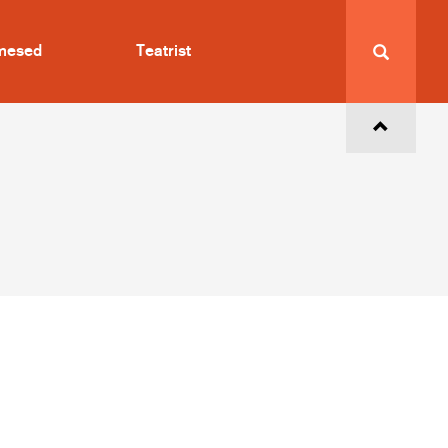
imesed
Teatrist