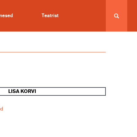
imesed
Teatrist
LISA KORVI
id