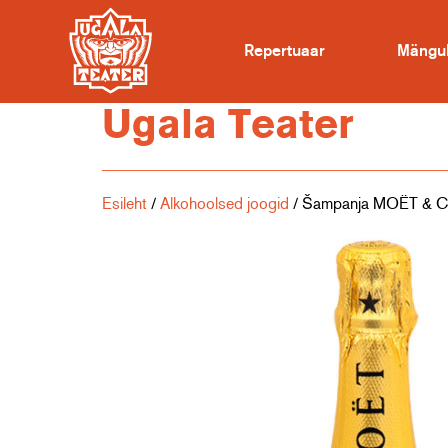
Repertuaar
Mängu
Ugala Teater
Esileht
/
Alkohoolsed joogid
/ Šampanja MOËT & CH