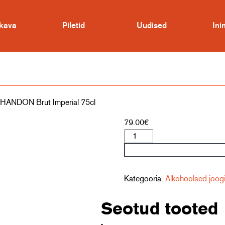
kava
Piletid
Uudised
In
ANDON Brut Imperial 75cl
79.00
€
Šampanja
MOËT
&
CHANDON
Brut
Kategooria:
Alkohoolsed joog
Imperial
75cl
Seotud tooted
kogus