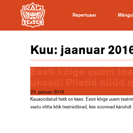
Repertuaar
Mängu
Kuu:
jaanuar 201
Eesti kõige uuem tea
uksed! Piletid nüüd 
23. jaanuar 2016
Kauaoodatud hetk on käes. Eesti kõige uuem teatri
vastu võtta kõik teatrisõbrad, kes soovivad kärsitul