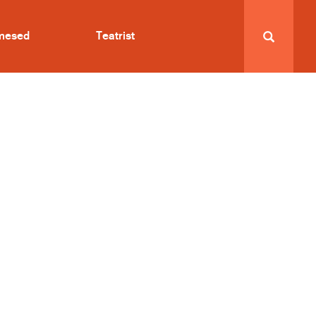
imesed
Teatrist