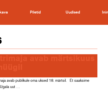
kava
Piletid
Uudised
In
6
trimaja avab märtsikuus
müügil
maja avab publikule oma uksed 18. märtsil. Et saaksime
t Ugala uut …