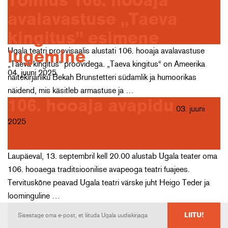
Toimus 106. hooaja
avalavastuse „Taeva
kingitus” esimene
Ugala teatri proovisaalis alustati 106. hooaja avalavastuse
lugemine
„Taeva kingitus“ proovidega. „Taeva kingitus“ on Ameerika
04. juuni 2025
näitekirjaniku Bekah Brunstetteri südamlik ja humoorikas
näidend, mis käsitleb armastuse ja …
106. hooaja avapidu
03. juuni
2025
Laupäeval, 13. septembril kell 20.00 alustab Ugala teater oma
106. hooaega traditsioonilise avapeoga teatri fuajees.
Tervituskõne peavad Ugala teatri värske juht Heigo Teder ja
loominguline …
LIITU!