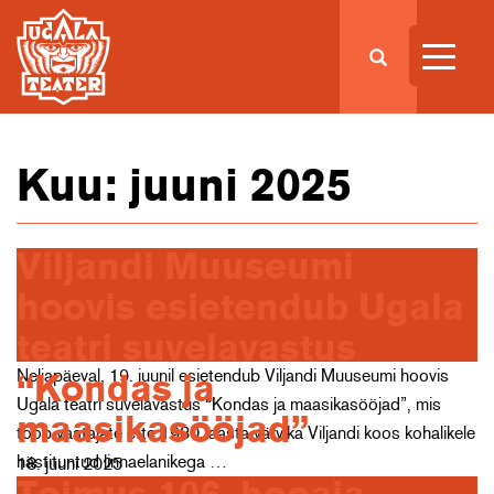
Kuu:
juuni 2025
Viljandi Muuseumi
hoovis esietendub Ugala
teatri suvelavastus
Neljapäeval, 19. juunil esietendub Viljandi Muuseumi hoovis
“Kondas ja
Ugala teatri suvelavastus “Kondas ja maasikasööjad”, mis
maasikasööjad”
toob vaatajate ette 1980. aasta värvika Viljandi koos kohalikele
hästituntud linnaelanikega …
18. juuni 2025