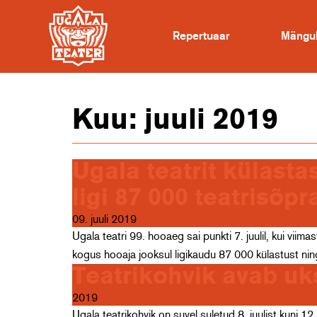
Repertuaar
Mängu
Kuu:
juuli 2019
Ugala teatrit külasta
ligi 87 000 teatrisõpr
09. juuli 2019
Ugala teatri 99. hooaeg sai punkti 7. juulil, kui viim
kogus hooaja jooksul ligikaudu 87 000 külastust ni
Teatrikohvik avab uk
2019
Ugala teatrikohvik on suvel suletud 8. juulist kuni 1