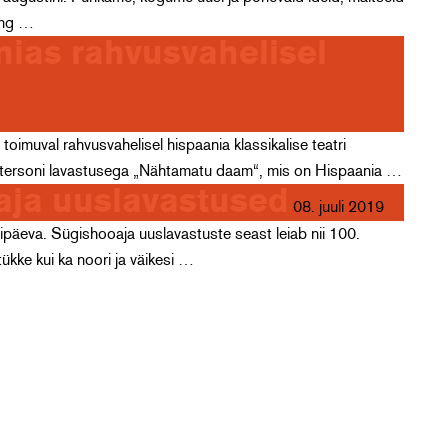
ning …
ias rahvusvahelisel
imuval rahvusvahelisel hispaania klassikalise teatri
it Petersoni lavastusega „Nähtamatu daam“, mis on Hispaania …
oaja uuslavastused
08. juuli 2019
ipäeva. Sügishooaja uuslavastuste seast leiab nii 100.
tükke kui ka noori ja väikesi …