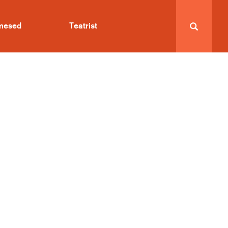
imesed
Teatrist