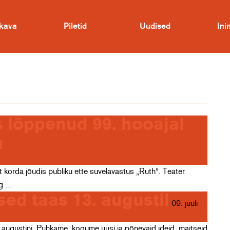
kava
Piletid
Uudised
In
s lõppenud 99. hooajal
a
ast korda jõudis publiku ette suvelavastus „Ruth“. Teater
ng …
sed taas 13. augustil
09. juuli
2. augustini. Puhkame, kogume uusi ja põnevaid ideid, maitseid