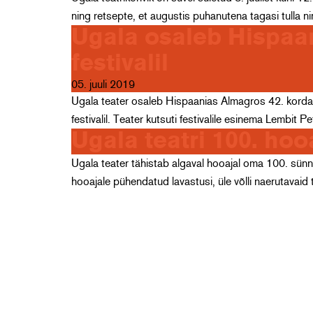
ning retsepte, et augustis puhanutena tagasi tulla 
Ugala osaleb Hispaan
festivalil
05. juuli 2019
Ugala teater osaleb Hispaanias Almagros 42. korda to
festivalil. Teater kutsuti festivalile esinema Lemb
Ugala teatri 100. ho
Ugala teater tähistab algaval hooajal oma 100. sünn
hooajale pühendatud lavastusi, üle võlli naerutavaid 