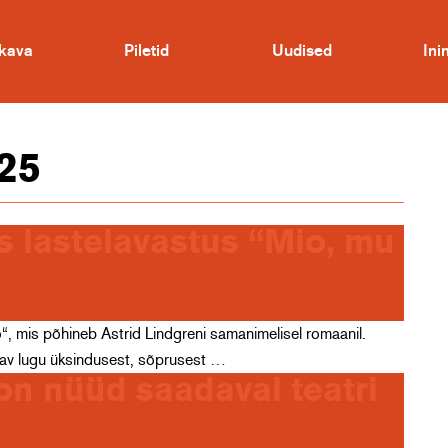
kava
Piletid
Uudised
In
25
s lastelavastus “Mio, mu
o“, mis põhineb Astrid Lindgreni samanimelisel romaanil.
tav lugu üksindusest, sõprusest …
n nüüd saadaval teatri