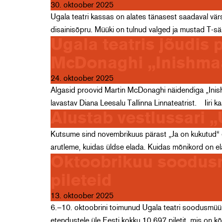
30. oktoober 2025
Ugala teatri kassas on alates tänasest saadaval vär
disainisõpru. Müüki on tulnud valged ja mustad T-s
Ugala teatris jõudis 
McDonaghi „Inishmaa
24. oktoober 2025
Algasid proovid Martin McDonaghi näidendiga „Inishm
lavastav Diana Leesalu Tallinna Linnateatrist. Iiri
Alustab vestlussari 
Kutsume sind novembrikuus pärast „Ja on kukutud“ et
arutleme, kuidas üldse elada. Kuidas mõnikord on el
Oktoobrikuu soodusm
pileteid
13. oktoober 2025
6.–10. oktoobrini toimunud Ugala teatri soodusmüük 
etendustele üle Eesti kokku 10 697 piletit, mis on 