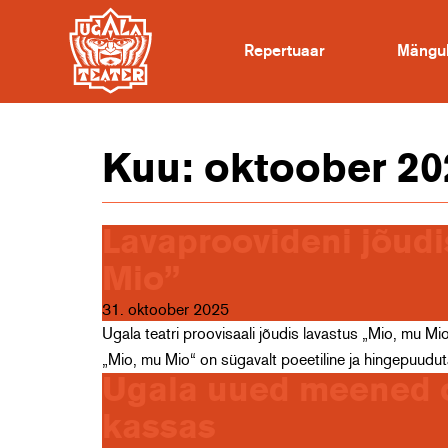
Repertuaar
Mängu
Kuu:
oktoober 20
Lavaproovideni jõudi
Mio”
31. oktoober 2025
Ugala teatri proovisaali jõudis lavastus „Mio, mu Mi
„Mio, mu Mio“ on sügavalt poeetiline ja hingepuudu
Ugala uued meened o
kassas