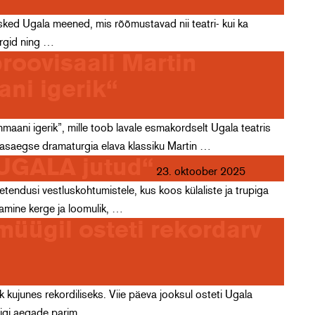
sked Ugala meened, mis rõõmustavad nii teatri- kui ka
ärgid ning …
proovisaali Martin
ni igerik“
aani igerik”, mille toob lavale esmakordselt Ugala teatris
 kaasaegse dramaturgia elava klassiku Martin …
„UGALA jutud“
23. oktoober 2025
endusi vestluskohtumistele, kus koos külaliste ja trupiga
amine kerge ja loomulik, …
üügil osteti rekordarv
kujunes rekordiliseks. Viie päeva jooksul osteti Ugala
kõigi aegade parim …