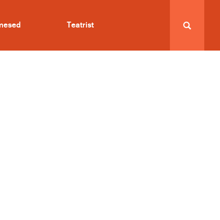
imesed
Teatrist