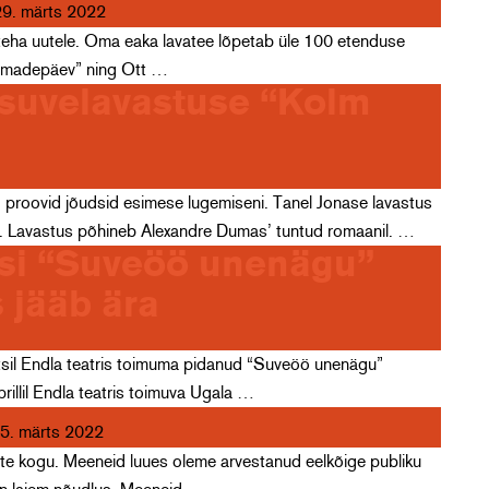
29. märts 2022
 teha uutele. Oma eaka lavatee lõpetab üle 100 etenduse
“Emadepäev” ning Ott …
 suvelavastuse “Kolm
proovid jõudsid esimese lugemiseni. Tanel Jonase lavastus
al. Lavastus põhineb Alexandre Dumas’ tuntud romaanil. …
tsi “Suveöö unenägu”
 jääb ära
ärtsil Endla teatris toimuma pidanud “Suveöö unenägu”
illil Endla teatris toimuva Ugala …
5. märts 2022
 kogu. Meeneid luues oleme arvestanud eelkõige publiku