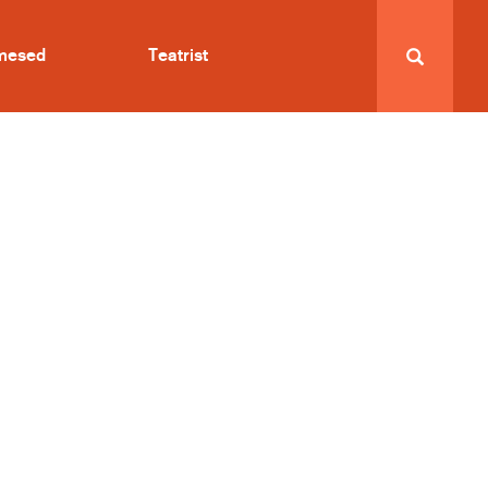
imesed
Teatrist