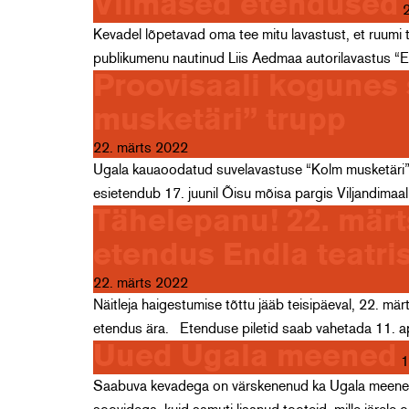
Viimased etendused
Kevadel lõpetavad oma tee mitu lavastust, et ruumi
publikumenu nautinud Liis Aedmaa autorilavastus 
Proovisaali kogunes
musketäri” trupp
22. märts 2022
Ugala kauaoodatud suvelavastuse “Kolm musketäri” 
esietendub 17. juunil Õisu mõisa pargis Viljandima
Tähelepanu! 22. mär
etendus Endla teatris
22. märts 2022
Näitleja haigestumise tõttu jääb teisipäeval, 22. m
etendus ära. Etenduse piletid saab vahetada 11. apr
Uued Ugala meened
1
Saabuva kevadega on värskenenud ka Ugala meenete