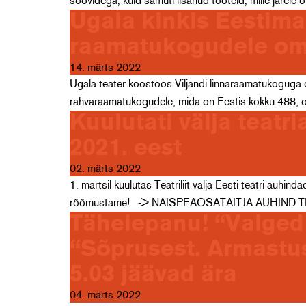
soovidega, kuid samuti lisanud tooteid, mille järel
Ugala kinkis Eestim
raamatukogudele oma 
14. märts 2022
Ugala teater koostöös Viljandi linnaraamatukoguga o
rahvaraamatukogudele, mida on Eestis kokku 488, o
Kuulutati välja teat
2021. eest
02. märts 2022
1. märtsil kuulutas Teatriliit välja Eesti teatri auh
rõõmustame! -> NAISPEAOSATÄITJA AUHIND T
Tähelepanu! “Valged 
“Sõprusest. Armastu
5.03 jäävad ära
04. märts 2022