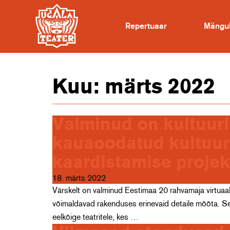
Repertuaar
Mängu
Kuu:
märts 2022
Valminud on kultuuri
kauaoodatud kultuur
kaardistamise projek
18. märts 2022
Värskelt on valminud Eestimaa 20 rahvamaja virtuaal
võimaldavad rakenduses erinevaid detaile mõõta. Se
eelkõige teatritele, kes …