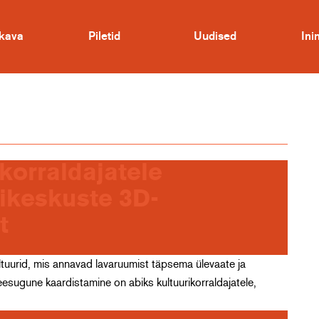
kava
Piletid
Uudised
In
korraldajatele
ikeskuste 3D-
t
tuurid, mis annavad lavaruumist täpsema ülevaate ja
esugune kaardistamine on abiks kultuurikorraldajatele,