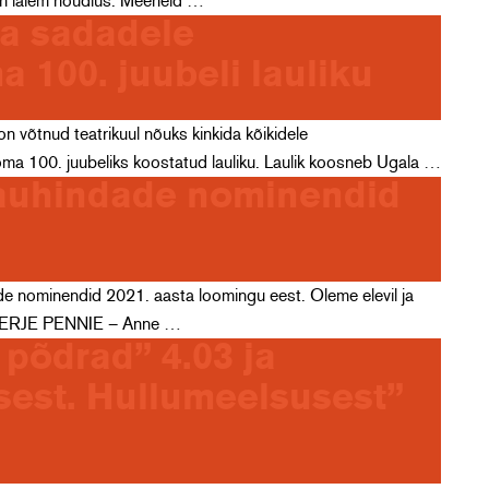
e on laiem nõudlus. Meeneid …
aa sadadele
100. juubeli lauliku
n võtnud teatrikuul nõuks kinkida kõikidele
ma 100. juubeliks koostatud lauliku. Laulik koosneb Ugala …
riauhindade nominendid
indade nominendid 2021. aasta loomingu eest. Oleme elevil ja
ERJE PENNIE – Anne …
põdrad” 4.03 ja
sest. Hullumeelsusest”