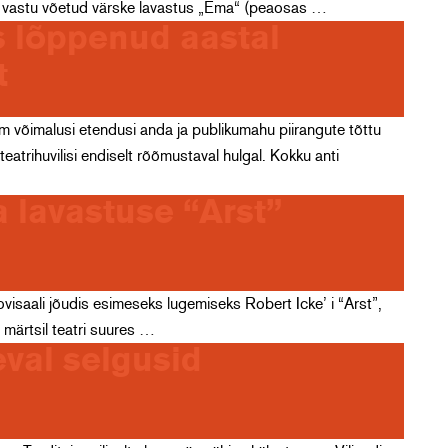
t vastu võetud värske lavastus „Ema“ (peaosas …
as lõppenud aastal
t
m võimalusi etendusi anda ja publikumahu piirangute tõttu
eatrihuvilisi endiselt rõõmustaval hulgal. Kokku anti
 lavastuse “Arst”
visaali jõudis esimeseks lugemiseks Robert Icke’ i “Arst”,
 märtsil teatri suures …
eval selgusid