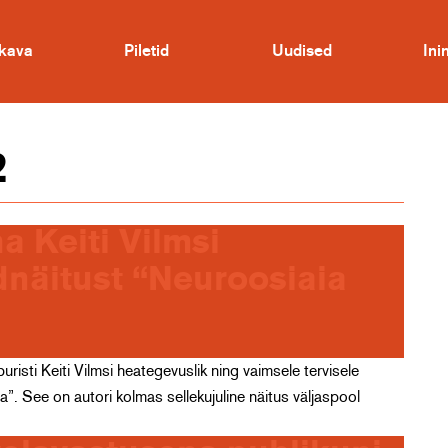
kava
Piletid
Uudised
In
2
a Keiti Vilmsi
dnäitust “Neuroosiaia
uristi Keiti Vilmsi heategevuslik ning vaimsele tervisele
. See on autori kolmas sellekujuline näitus väljaspool