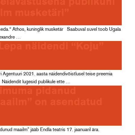
velavastusena publikuni
lm musketäri”
retseda.“ Athos, kuninglik musketär Saabuval suvel toob Ugala
lexandre …
Lepa näidendi “Koju”
tri Agentuuri 2021. aasta näidendivõistlusel teise preemia
Näidendit lugesid publikule ette …
toimuma pidanud
aailm” on asendatud
unud maailm” jääb Endla teatris 17. jaanuaril ära.