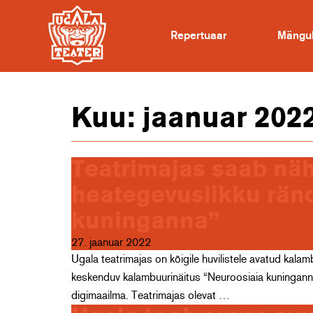
Repertuaar
Mängu
Kuu:
jaanuar 202
Teatrimajas saab näh
heategevuslikku rän
kuninganna”
27. jaanuar 2022
Ugala teatrimajas on kõigile huvilistele avatud kalamb
keskenduv kalambuurinäitus “Neuroosiaia kuninganna”
digimaailma. Teatrimajas olevat …