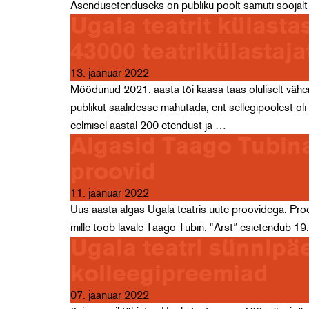
Asendusetenduseks on publiku poolt samuti soojal
Ugala teatrit külast
43000 teatrikülastaja
13. jaanuar 2022
Möödunud 2021. aasta tõi kaasa taas oluliselt vähe
publikut saalidesse mahutada, ent sellegipoolest oli t
eelmisel aastal 200 etendust ja …
Algasid Taago Tubina
proovid
11. jaanuar 2022
Uus aasta algas Ugala teatris uute proovidega. Proo
mille toob lavale Taago Tubin. “Arst” esietendub 19.
Ugala teatri sünnipä
kolleegipreemiad
07. jaanuar 2022