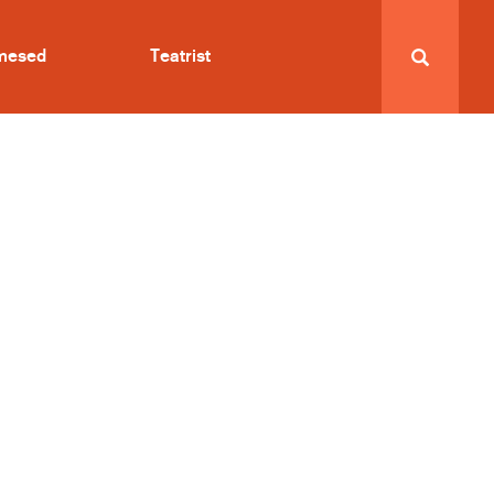
imesed
Teatrist