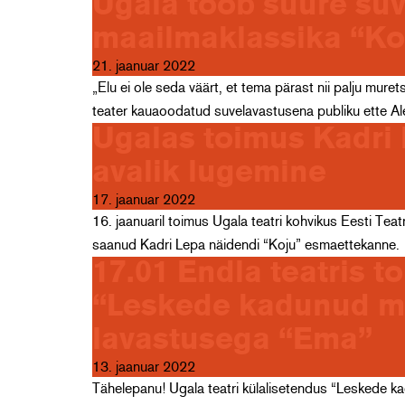
Ugala toob suure su
maailmaklassika “Ko
21. jaanuar 2022
„Elu ei ole seda väärt, et tema pärast nii palju mu
teater kauaoodatud suvelavastusena publiku ette A
Ugalas toimus Kadri 
avalik lugemine
17. jaanuar 2022
16. jaanuaril toimus Ugala teatri kohvikus Eesti Tea
saanud Kadri Lepa näidendi “Koju” esmaettekanne. 
17.01 Endla teatris 
“Leskede kadunud m
lavastusega “Ema”
13. jaanuar 2022
Tähelepanu! Ugala teatri külalisetendus “Leskede kad