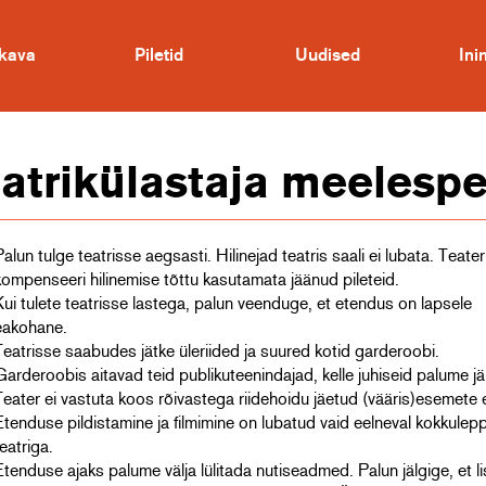
kava
Piletid
Uudised
In
atrikülastaja meelesp
Palun tulge teatrisse aegsasti. Hilinejad teatris saali ei lubata. Teater
kompenseeri hilinemise tõttu kasutamata jäänud pileteid.
Kui tulete teatrisse lastega, palun veenduge, et etendus on lapsele
eakohane.
Teatrisse saabudes jätke üleriided ja suured kotid garderoobi.
Garderoobis aitavad teid publikuteenindajad, kelle juhiseid palume jä
Teater ei vastuta koos rõivastega riidehoidu jäetud (vääris)esemete 
Etenduse pildistamine ja filmimine on lubatud vaid eelneval kokkulepp
teatriga.
Etenduse ajaks palume välja lülitada nutiseadmed. Palun jälgige, et l