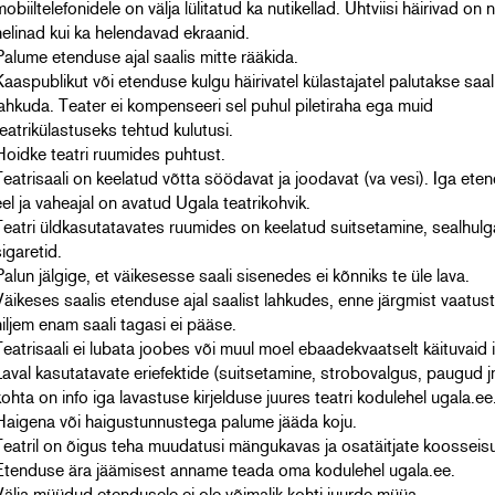
obiiltelefonidele on välja lülitatud ka nutikellad. Ühtviisi häirivad on n
helinad kui ka helendavad ekraanid.
Palume etenduse ajal saalis mitte rääkida.
Kaaspublikut või etenduse kulgu häirivatel külastajatel palutakse saal
lahkuda. Teater ei kompenseeri sel puhul piletiraha ega muid
teatrikülastuseks tehtud kulutusi.
Hoidke teatri ruumides puhtust.
Teatrisaali on keelatud võtta söödavat ja joodavat (va vesi). Iga ete
eel ja vaheajal on avatud Ugala teatrikohvik.
Teatri üldkasutatavates ruumides on keelatud suitsetamine, sealhulg
sigaretid.
Palun jälgige, et väikesesse saali sisenedes ei kõnniks te üle lava.
Väikeses saalis etenduse ajal saalist lahkudes, enne järgmist vaatust
hiljem enam saali tagasi ei pääse.
Teatrisaali ei lubata joobes või muul moel ebaadekvaatselt käituvaid 
Laval kasutatavate eriefektide (suitsetamine, strobovalgus, paugud 
kohta on info iga lavastuse kirjelduse juures teatri kodulehel ugala.ee
Haigena või haigustunnustega palume jääda koju.
Teatril on õigus teha muudatusi mängukavas ja osatäitjate koosseis
Etenduse ära jäämisest anname teada oma kodulehel ugala.ee.