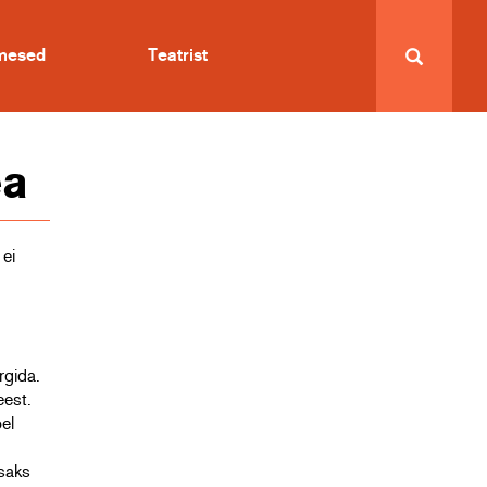
imesed
Teatrist
ea
 ei
rgida.
eest.
el
isaks