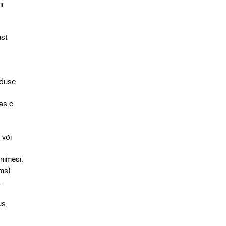
ii
ist
nduse
as e-
 või
inimesi.
jms)
.
us.