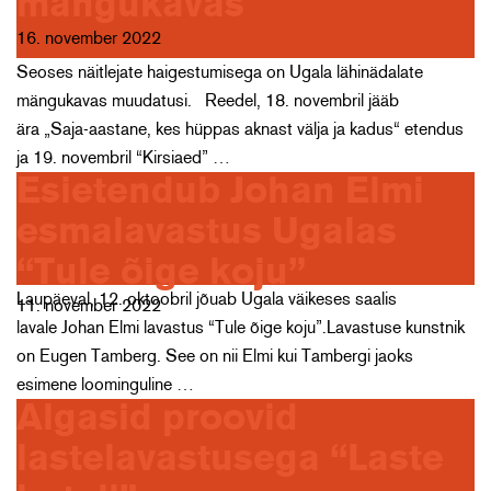
mängukavas
16. november 2022
Seoses näitlejate haigestumisega on Ugala lähinädalate
mängukavas muudatusi. Reedel, 18. novembril jääb
ära „Saja-aastane, kes hüppas aknast välja ja kadus“ etendus
ja 19. novembril “Kirsiaed” …
Esietendub Johan Elmi
esmalavastus Ugalas
“Tule õige koju”
Laupäeval, 12. oktoobril jõuab Ugala väikeses saalis
11. november 2022
lavale Johan Elmi lavastus “Tule õige koju”.Lavastuse kunstnik
on Eugen Tamberg. See on nii Elmi kui Tambergi jaoks
esimene loominguline …
Algasid proovid
lastelavastusega “Laste