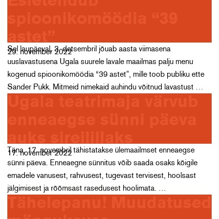
Esietendub
spioonikomöödia “39
astet”
Sel laupäeval, 3. detsembril jõuab aasta viimasena
29. november 2022
uuslavastusena Ugala suurele lavale maailmas palju menu
kogenud spioonikomöödia “39 astet”, mille toob publiku ette
Sander Pukk. Mitmeid nimekaid auhindu võitnud lavastust …
Ugala teatrimaja värvub
enneaegse sünni päeva
auks sireilillaks
Täna, 17. novembril tähistatakse ülemaailmset enneaegse
17. november 2022
sünni päeva. Enneaegne sünnitus võib saada osaks kõigile
emadele vanusest, rahvusest, tugevast tervisest, hoolsast
jälgimisest ja rõõmsast rasedusest hoolimata. …
Tähelepanu! Muudatused