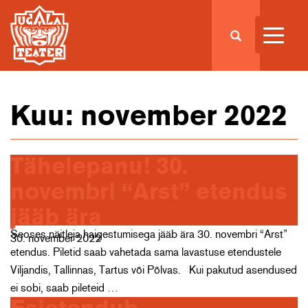
Kuu:
november 2022
Tähelepanu! 30.
novembri “Arst” etendus
jääb ära
Seoses näitleja haigestumisega jääb ära 30. novembri “Arst”
30. november 2022
etendus. Piletid saab vahetada sama lavastuse etendustele
Viljandis, Tallinnas, Tartus või Põlvas. Kui pakutud asendused
ei sobi, saab pileteid …