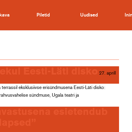
kava
Piletid
Uudised
In
ekul Eesti-Läti disko
27. aprill
a terrassil eksklusiivse erisündmusena Eesti-Läti disko:
ahvusvahelise sündmuse, Ugala teatri ja
avastusena esietendub
lapsed”