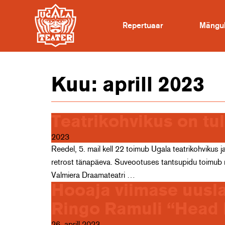
Repertuaar
Mängu
Kuu:
aprill 2023
Teatrikohvikus on tul
2023
Reedel, 5. mail kell 22 toimub Ugala teatrikohvikus j
retrost tänapäeva. Suveootuses tantsupidu toimub r
Valmiera Draamateatri …
Hooaja viimase uusl
Ringo Ramuli “Head 
26. aprill 2023