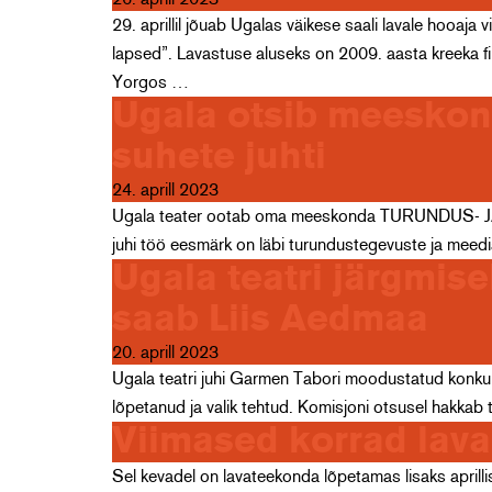
29. aprillil jõuab Ugalas väikese saali lavale hooaj
lapsed”. Lavastuse aluseks on 2009. aasta kreeka f
Yorgos …
Ugala otsib meeskond
suhete juhti
24. aprill 2023
Ugala teater ootab oma meeskonda TURUNDUS- J
juhi töö eesmärk on läbi turundustegevuste ja meed
Ugala teatri järgmis
saab Liis Aedmaa
20. aprill 2023
Ugala teatri juhi Garmen Tabori moodustatud konkur
lõpetanud ja valik tehtud. Komisjoni otsusel hakkab 
Viimased korrad lava
Sel kevadel on lavateekonda lõpetamas lisaks aprillis