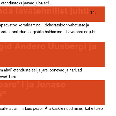
s etendusteks jäävad juba sel …
 lavatehnilist juhti
14.
gapäevatöö korraldamine – dekoratsioonivahetuste ja
koratsiooniladude logistika haldamine. Lavatehniline juht
ngid Andero Uusbergi ja
lm ahvi” etenduste eel ja järel põnevad ja harivad
tlevad Tartu …
re’ i ja Jonase
ö”
ulle laulan, nii kuis peab. Ära kuskile nüüd mine, kohe tuleb