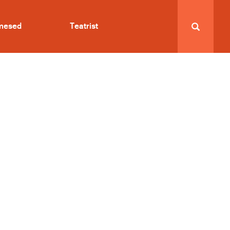
imesed
Teatrist