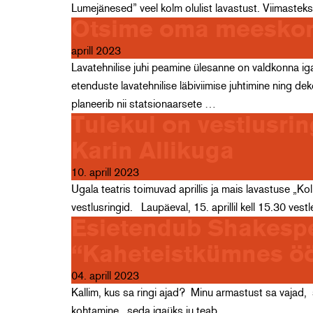
Lumejänesed” veel kolm olulist lavastust. Viimastek
Otsime oma meeskonda
aprill 2023
Lavatehnilise juhi peamine ülesanne on valdkonna i
etenduste lavatehnilise läbiviimise juhtimine ning de
planeerib nii statsionaarsete …
Tulekul on vestlusri
Karin Allikuga
10. aprill 2023
Ugala teatris toimuvad aprillis ja mais lavastuse „Ko
vestlusringid. Laupäeval, 15. aprillil kell 15.30 ves
Esietendub Shakespea
“Kaheteistkümnes ö
04. aprill 2023
Kallim, kus sa ringi ajad? Minu armastust sa vajad, s
kohtamine, seda igaüks ju teab. …