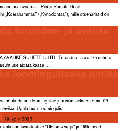
a viimane uuslavastus – Ringo Ramuli “Head
ilm „Koerahammas” („Kynodontas”), mille stsenaristid on
a turundus- ja avalike
A AVALIKE SUHETE JUHTI Turundus- ja avalike suhete
iasuhtluse aidata kaasa …
eks loominguliseks juhiks
si nõukoda uue loomingulise juhi valimiseks on oma töö
tulevikus Ugala teatri loomingulist …
l
19. aprill 2023
 lahkunud lavastustele “Üle oma varju” ja “Jälle need