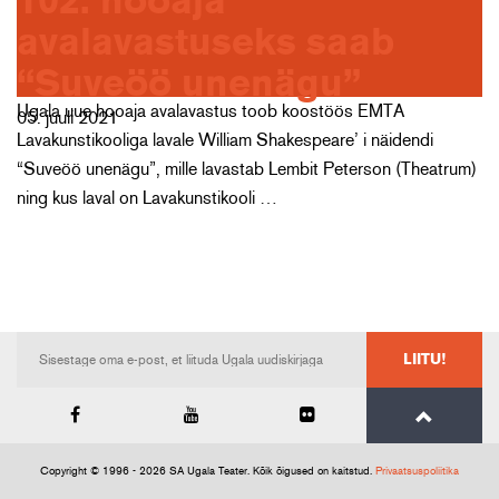
102. hooaja
avalavastuseks saab
“Suveöö unenägu”
Ugala uue hooaja avalavastus toob koostöös EMTA
05. juuli 2021
Lavakunstikooliga lavale William Shakespeare’ i näidendi
“Suveöö unenägu”, mille lavastab Lembit Peterson (Theatrum)
ning kus laval on Lavakunstikooli …
LIITU!
Copyright © 1996 - 2026 SA Ugala Teater. Kõik õigused on kaitstud.
Privaatsuspoliitika