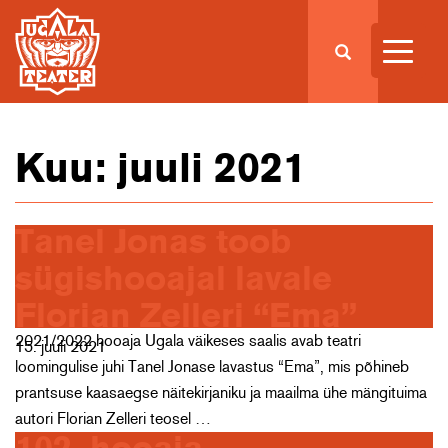
Kuu:
juuli 2021
Tanel Jonas toob
sügishooajal lavale
Florian Zelleri “Ema”
2021/2022 hooaja Ugala väikeses saalis avab teatri
15. juuli 2021
loomingulise juhi Tanel Jonase lavastus “Ema”, mis põhineb
prantsuse kaasaegse näitekirjaniku ja maailma ühe mängituima
autori Florian Zelleri teosel …