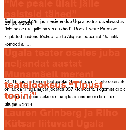
“Me peale ülalt jälle
paistsid tähed”
Sel laupäeval, 29. juunil esietendub Ugala teatris suvelavastus
25. juuni 2024
“Me peale ülalt jälle paistsid tähed”. Roos Lisette Parmase
kirjutatud näidend tõukub Dante Alighieri poeemist “Jumalik
komöödia” …
Ugala teater osales juba
neljandat aastat
Munamäelt mereni
14.-16. juunini toimus teatejooks “Tipust topini”, mille eesmärk
teatejooksus “Tipust
on läbida tiimiga järjest joostes 337 kilomeetrit. Tegemist ei ole
topini”
võistlusega, peamiseks eesmärgiks on inspireerida inimesi
liikuma …
21. juuni 2024
Lauren Grinberg ja Riho
Kütsar liituvad Ugala