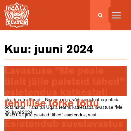
Kuu:
juuni 2024
Lavastuse “Me peale
ülalt jälle paistsid tähed”
esietendus katkestati
Head teatrisõbrad! Nii nagu elus, võib isegi teatris juhtuda
tehnilise tõrke tõttu
ootamatusi. Täna tuli Ugala teatris katkestada lavastuse “Me
29. juuni 2024
peale ülalt jälle paistsid tähed” esietendus, sest …
Esietendub suvelavastus