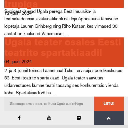
trupiga
Sügisest liituvad Ugala perega Eesti muusika- ja
12. juuni 2024
teatriakadeemia lavakunstikooli näitleja õppesuuna tänavune
lõpetaja Lauren Grinberg ning Riho Kütsar, kes viimased 30
aastat on kuulunud Vanemuise …
Ugala teater osales Eesti
teatrite spartakiaadil
04. juuni 2024
2. ja 3. juunil toimus Läänemaal Tuksi terviseja spordikeskuses
53. Eesti teatrite spartakiaad. Ugala teater saavutas
üldarvestuses kümne teatri tasavägises konkurentsis viienda
koha. Spartakiaadi võitis …
LIITU!