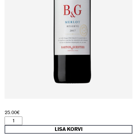
25.00
€
Punane
vein
LISA KORVI
B&G