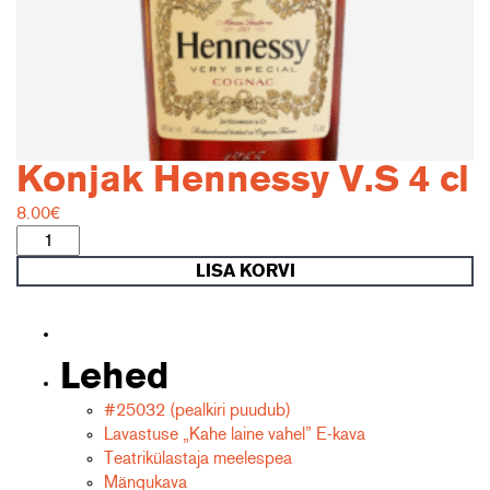
Konjak Hennessy V.S 4 cl
8.00
€
Konjak
Hennessy
LISA KORVI
V.S
4
cl
kogus
Lehed
#25032 (pealkiri puudub)
Lavastuse „Kahe laine vahel” E-kava
Teatrikülastaja meelespea
Mängukava