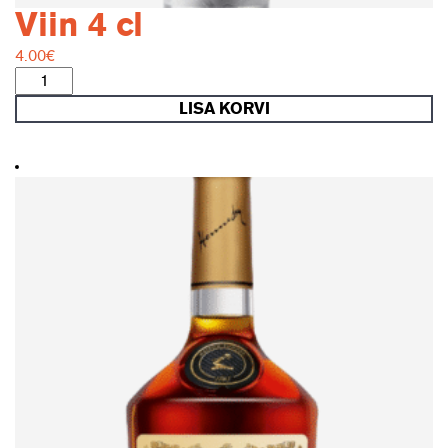
Viin 4 cl
4.00
€
Viin
4
LISA KORVI
cl
kogus