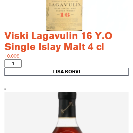
Viski Lagavulin 16 Y.O
Single Islay Malt 4 cl
10.00
€
Viski
Lagavulin
LISA KORVI
16
Y.O
Single
Islay
Malt
4
cl
kogus