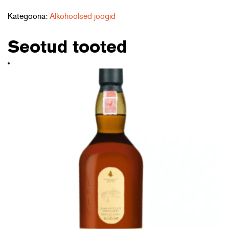
Merlot
Reserve
Kategooria:
Alkohoolsed joogid
75cl
kogus
Seotud tooted