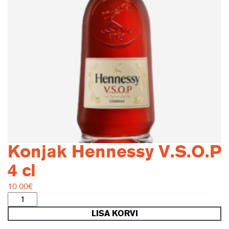
Konjak Hennessy V.S.O.P
4 cl
10.00
€
Konjak
Hennessy
LISA KORVI
V.S.O.P