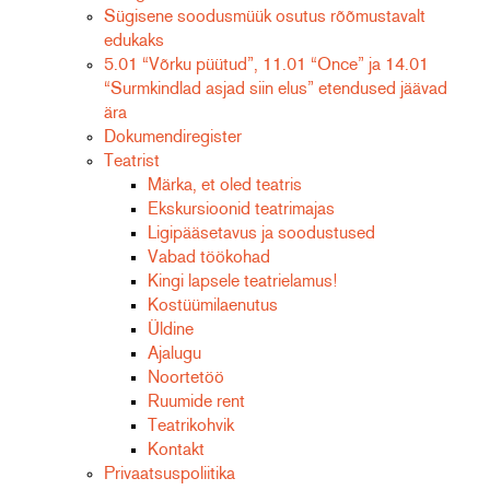
Sügisene soodusmüük osutus rõõmustavalt
edukaks
5.01 “Võrku püütud”, 11.01 “Once” ja 14.01
“Surmkindlad asjad siin elus” etendused jäävad
ära
Dokumendiregister
Teatrist
Märka, et oled teatris
Ekskursioonid teatrimajas
Ligipääsetavus ja soodustused
Vabad töökohad
Kingi lapsele teatrielamus!
Kostüümilaenutus
Üldine
Ajalugu
Noortetöö
Ruumide rent
Teatrikohvik
Kontakt
Privaatsuspoliitika