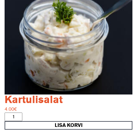
Kartulisalat
4.00
€
Kartulisalat
kogus
LISA KORVI