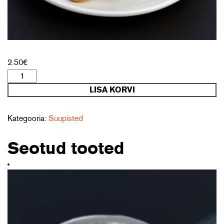
2.50
€
Mini
croissant
LISA KORVI
röstpaprika
hummusega
kogus
Kategooria:
Suupisted
Seotud tooted