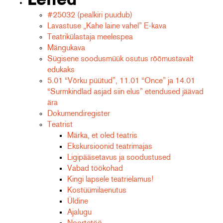
#25032 (pealkiri puudub)
Lavastuse „Kahe laine vahel” E-kava
Teatrikülastaja meelespea
Mängukava
Sügisene soodusmüük osutus rõõmustavalt
edukaks
5.01 “Võrku püütud”, 11.01 “Once” ja 14.01
“Surmkindlad asjad siin elus” etendused jäävad
ära
Dokumendiregister
Teatrist
Märka, et oled teatris
Ekskursioonid teatrimajas
Ligipääsetavus ja soodustused
Vabad töökohad
Kingi lapsele teatrielamus!
Kostüümilaenutus
Üldine
Ajalugu
Noortetöö