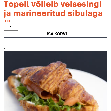
Topelt võileib veisesingi
ja marineeritud sibulaga
3.00
€
Topelt
võileib
LISA KORVI
veisesingi
ja
marineeritud
sibulaga
kogus