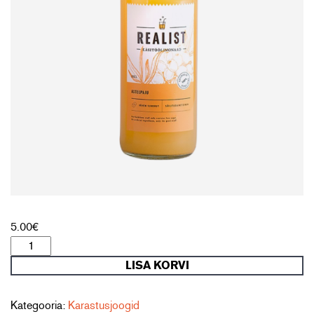
5.00
€
Käsitöölimonaad
(astelpaju)
LISA KORVI
Realist
33
cl
Kategooria:
Karastusjoogid