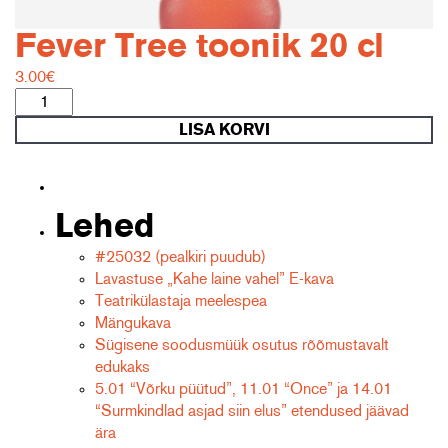
Fever Tree toonik 20 cl
3.00
€
Fever
Tree
LISA KORVI
toonik
20
cl
kogus
Lehed
#25032 (pealkiri puudub)
Lavastuse „Kahe laine vahel” E-kava
Teatrikülastaja meelespea
Mängukava
Sügisene soodusmüük osutus rõõmustavalt
edukaks
5.01 “Võrku püütud”, 11.01 “Once” ja 14.01
“Surmkindlad asjad siin elus” etendused jäävad
ära