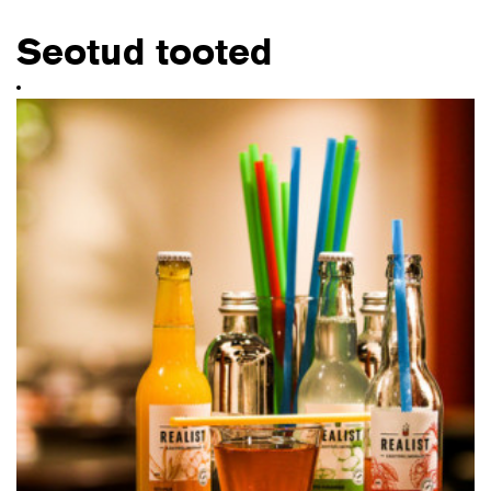
kogus
Seotud tooted