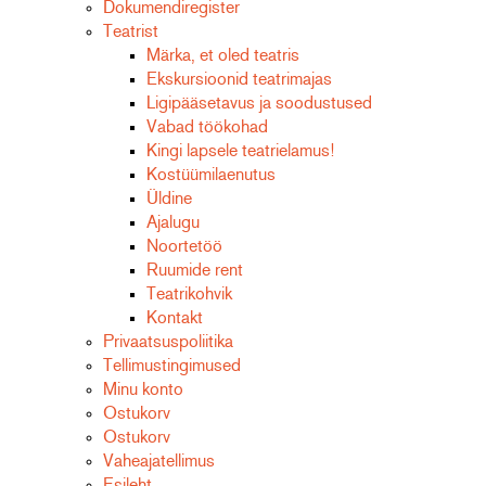
Dokumendiregister
Teatrist
Märka, et oled teatris
Ekskursioonid teatrimajas
Ligipääsetavus ja soodustused
Vabad töökohad
Kingi lapsele teatrielamus!
Kostüümilaenutus
Üldine
Ajalugu
Noortetöö
Ruumide rent
Teatrikohvik
Kontakt
Privaatsuspoliitika
Tellimustingimused
Minu konto
Ostukorv
Ostukorv
Vaheajatellimus
Esileht