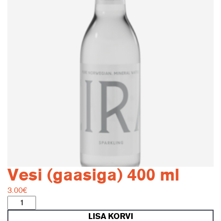
Vesi (gaasiga) 400 ml
3.00
€
Vesi
(gaasiga)
LISA KORVI