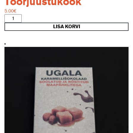
Toorjuustukook
5.00
€
Toorjuustukook
kogus
LISA KORVI