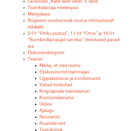
Lavastuse „Kahe laine vahel” E-kava
Teatrikülastaja meelespea
Mängukava
Sügisene soodusmüük osutus rõõmustavalt
edukaks
5.01 “Võrku püütud”, 11.01 “Once” ja 14.01
“Surmkindlad asjad siin elus” etendused jäävad
ära
Dokumendiregister
Teatrist
Märka, et oled teatris
Ekskursioonid teatrimajas
Ligipääsetavus ja soodustused
Vabad töökohad
Kingi lapsele teatrielamus!
Kostüümilaenutus
Üldine
Ajalugu
Noortetöö
Ruumide rent
Teatrikohvik