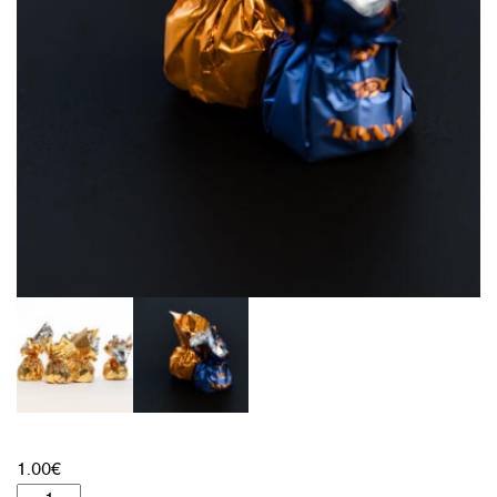
1.00
€
Kalevi