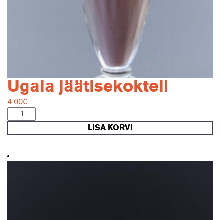
Ugala jäätisekokteil
4.00
€
Ugala
jäätisekokteil
LISA KORVI
kogus