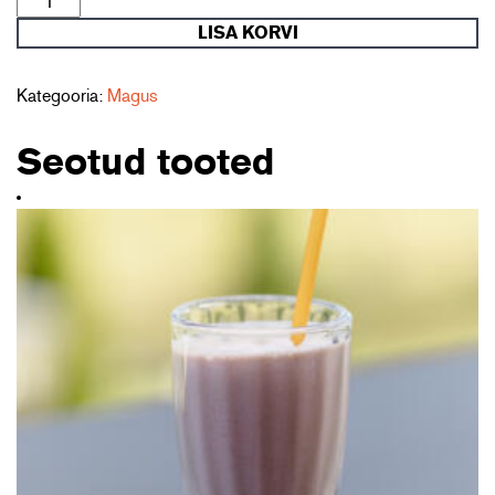
trühvlikomm
LISA KORVI
kogus
Kategooria:
Magus
Seotud tooted