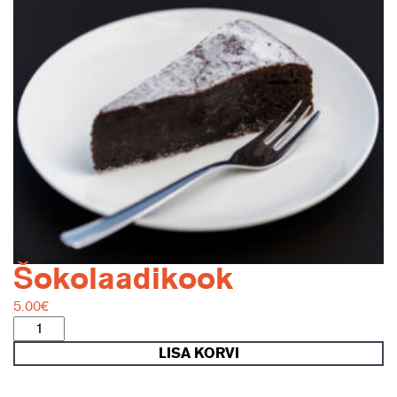
Šokolaadikook
5.00
€
Šokolaadikook
kogus
LISA KORVI