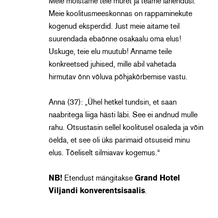
Meie mõistame teie muret ja teame lahendusi.
Meie koolitusmeeskonnas on rappaminekute
kogenud eksperdid. Just meie aitame teil
suurendada ebaõnne osakaalu oma elus!
Uskuge, teie elu muutub! Anname teile
konkreetsed juhised, mille abil vahetada
hirmutav õnn võluva põhjakõrbemise vastu.
Anna (37): „Ühel hetkel tundsin, et saan
naabritega liiga hästi läbi. See ei andnud mulle
rahu. Otsustasin sellel koolitusel osaleda ja võin
öelda, et see oli üks parimaid otsuseid minu
elus. Tõeliselt silmiavav kogemus.“
NB!
Etendust mängitakse
Grand Hotel
Viljandi konverentsisaalis
.