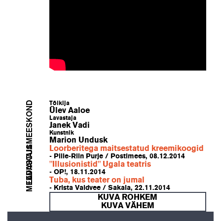
LAVASTUSMEESKOND
Tõlkija
Ülev Aaloe
Lavastaja
Janek Vadi
Kunstnik
Marion Undusk
MEEDIAKAJA
Loorberitega maitsestatud kreemikoogid
- Pille-Riin Purje / Postimees, 08.12.2014
"Illusionistid" Ugala teatris
- OP!, 18.11.2014
Tuba, kus teater on jumal
- Krista Valdvee / Sakala, 22.11.2014
KUVA ROHKEM
KUVA VÄHEM