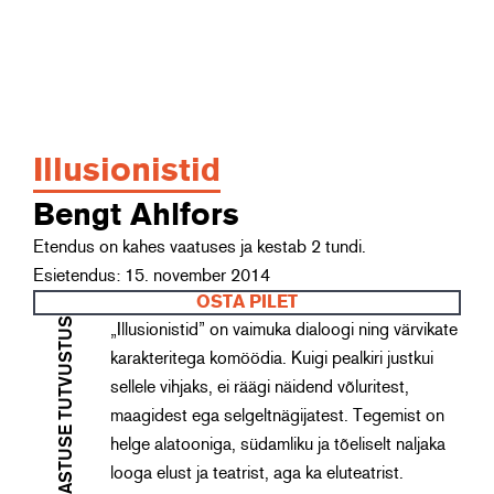
Illusionistid
Bengt Ahlfors
Etendus on kahes vaatuses ja kestab 2 tundi.
Esietendus: 15. november 2014
OSTA PILET
LAVASTUSE TUTVUSTUS
„Illusionistid” on vaimuka dialoogi ning värvikate
karakteritega komöödia. Kuigi pealkiri justkui
sellele vihjaks, ei räägi näidend võluritest,
maagidest ega selgeltnägijatest. Tegemist on
helge alatooniga, südamliku ja tõeliselt naljaka
looga elust ja teatrist, aga ka eluteatrist.