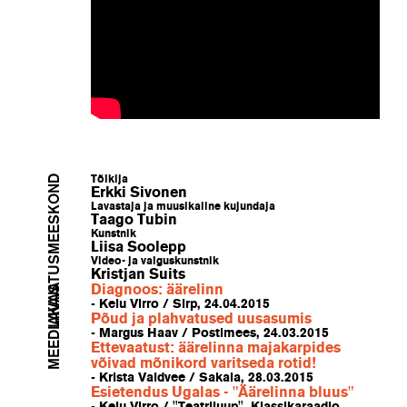
LAVASTUSMEESKOND
Tõlkija
Erkki Sivonen
Lavastaja ja muusikaline kujundaja
Taago Tubin
Kunstnik
Liisa Soolepp
Video- ja valguskunstnik
Kristjan Suits
MEEDIAKAJA
Diagnoos: äärelinn
- Keiu Virro / Sirp, 24.04.2015
Põud ja plahvatused uusasumis
- Margus Haav / Postimees, 24.03.2015
Ettevaatust: äärelinna majakarpides
võivad mõnikord varitseda rotid!
- Krista Valdvee / Sakala, 28.03.2015
Esietendus Ugalas - "Äärelinna bluus"