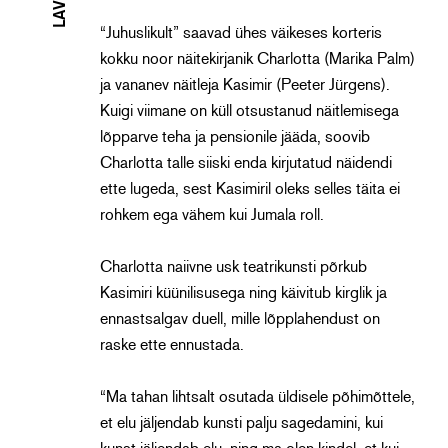
“Juhuslikult” saavad ühes väikeses korteris
kokku noor näitekirjanik Charlotta (Marika Palm)
ja vananev näitleja Kasimir (Peeter Jürgens).
Kuigi viimane on küll otsustanud näitlemisega
lõpparve teha ja pensionile jääda, soovib
Charlotta talle siiski enda kirjutatud näidendi
ette lugeda, sest Kasimiril oleks selles täita ei
rohkem ega vähem kui Jumala roll.
Charlotta naiivne usk teatrikunsti põrkub
Kasimiri küünilisusega ning käivitub kirglik ja
ennastsalgav duell, mille lõpplahendust on
raske ette ennustada.
“Ma tahan lihtsalt osutada üldisele põhimõttele,
et elu jäljendab kunsti palju sagedamini, kui