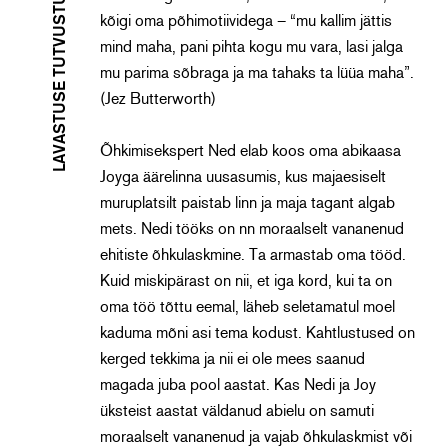
LAVASTUSE TUTVUSTUS
kõigi oma põhimotiividega – “mu kallim jättis
mind maha, pani pihta kogu mu vara, lasi jalga
mu parima sõbraga ja ma tahaks ta lüüa maha”.
(Jez Butterworth)
Õhkimisekspert Ned elab koos oma abikaasa
Joyga äärelinna uusasumis, kus majaesiselt
muruplatsilt paistab linn ja maja tagant algab
mets. Nedi tööks on nn moraalselt vananenud
ehitiste õhkulaskmine. Ta armastab oma tööd.
Kuid miskipärast on nii, et iga kord, kui ta on
oma töö tõttu eemal, läheb seletamatul moel
kaduma mõni asi tema kodust. Kahtlustused on
kerged tekkima ja nii ei ole mees saanud
magada juba pool aastat. Kas Nedi ja Joy
üksteist aastat väldanud abielu on samuti
moraalselt vananenud ja vajab õhkulaskmist või