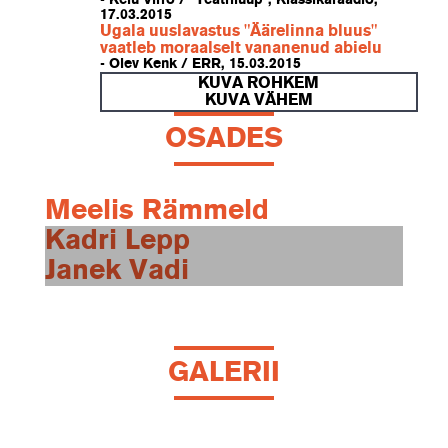
- Keiu Virro / "Teatriluup", Klassikaraadio,
17.03.2015
Ugala uuslavastus "Äärelinna bluus"
vaatleb moraalselt vananenud abielu
- Olev Kenk / ERR, 15.03.2015
KUVA ROHKEM
KUVA VÄHEM
OSADES
Meelis Rämmeld
Kadri Lepp
Janek Vadi
GALERII