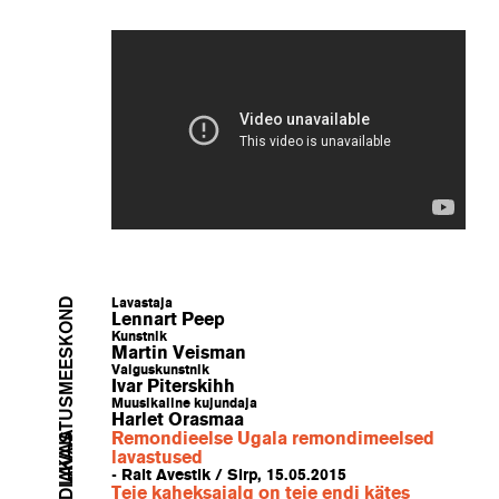
LAVASTUSMEESKOND
Lavastaja
Lennart Peep
Kunstnik
Martin Veisman
Valguskunstnik
Ivar Piterskihh
Muusikaline kujundaja
Harlet Orasmaa
MEEDIAKAJA
Remondieelse Ugala remondimeelsed
lavastused
- Rait Avestik / Sirp, 15.05.2015
Teie kaheksajalg on teie endi kätes