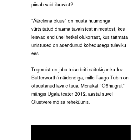
piisab vaid iluravist?
“Äärelinna bluus” on musta huumoriga
vürtsitatud draama tavalistest inimestest, kes
leiavad end ühel hetkel olukorrast, kus täitmata
unistused on asendunud kõhedusega tuleviku
ees.
Tegemist on juba teise briti näitekirjaniku Jez
Butterworth’i näidendiga, mille Taago Tubin on
otsustanud lavale tuua. Menukat “Ööhaigrut”
mängis Ugala teater 2012. aastal suvel
Olustvere mõisa reheküünis.