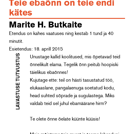
Teie ebaõnn on teie endi
kätes
Marite H. Butkaite
Etendus on kahes vaatuses ning kestab 1 tund ja 40
minutit.
Esietendus: 18. aprill 2015
LAVASTUSE TUTVUSTUS
Unustage kallid koolitused, mis õpetavad teid
õnnelikult elama. Tegelik õnn peitub hoopiski
täielikus ebaõnnes!
Kujutage ette: teil on hästi tasustatud töö,
elukaaslane, pangalaenuga soetatud kodu,
head suhted sõprade ja sugulastega. Miks
valdab teid sel juhul ebamäärane hirm?
Te olete õnne õelate küünte küüsis!