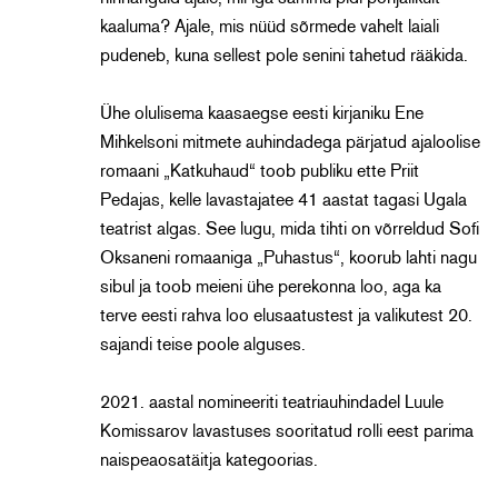
kaaluma? Ajale, mis nüüd sõrmede vahelt laiali
pudeneb, kuna sellest pole senini tahetud rääkida.
Ühe olulisema kaasaegse eesti kirjaniku Ene
Mihkelsoni mitmete auhindadega pärjatud ajaloolise
romaani „Katkuhaud“ toob publiku ette Priit
Pedajas, kelle lavastajatee 41 aastat tagasi Ugala
teatrist algas. See lugu, mida tihti on võrreldud Sofi
Oksaneni romaaniga „Puhastus“, koorub lahti nagu
sibul ja toob meieni ühe perekonna loo, aga ka
terve eesti rahva loo elusaatustest ja valikutest 20.
sajandi teise poole alguses.
2021. aastal nomineeriti teatriauhindadel Luule
Komissarov lavastuses sooritatud rolli eest parima
naispeaosatäitja kategoorias.