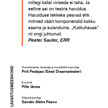
millegi kallal viriseda ei taha. Ja
selline asi on teatris haruldus.
Harulduse tekkeks peavad ehk
mitmed väärt komponendid kokku
saama ja sulanduma. „Katkuhauas“
nii ongi juhtunud.
Peeter Sauter, ERR
LAVASTUSMEESKOND
Dramatiseerija, lavastaja ja muusikaline kujundaja
Priit Pedajas (Eesti Draamateater)
Kunstnik
Pille Jänes
Valguskujundaja
Sander Aleks Paavo