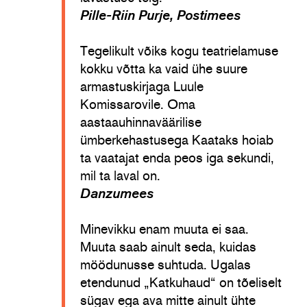
Pille-Riin Purje, Postimees
Tegelikult võiks kogu teatrielamuse
kokku võtta ka vaid ühe suure
armastuskirjaga Luule
Komissarovile. Oma
aastaauhinnaväärilise
ümberkehastusega Kaataks hoiab
ta vaatajat enda peos iga sekundi,
mil ta laval on.
Danzumees
Minevikku enam muuta ei saa.
Muuta saab ainult seda, kuidas
möödunusse suhtuda. Ugalas
etendunud „Katkuhaud“ on tõeliselt
sügav ega ava mitte ainult ühte