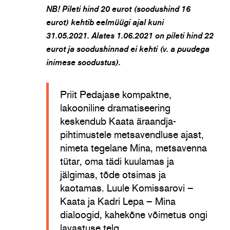
NB! Pileti hind 20 eurot (soodushind 16
eurot) kehtib eelmüügi ajal kuni
31.05.2021. Alates 1.06.2021 on pileti hind 22
eurot ja soodushinnad ei kehti (v. a puudega
inimese soodustus).
Priit Pedajase kompaktne,
lakooniline dramatiseering
keskendub Kaata äraandja-
pihtimustele metsavendluse ajast,
nimeta tegelane Mina, metsavenna
tütar, oma tädi kuulamas ja
jälgimas, tõde otsimas ja
kaotamas. Luule Komissarovi –
Kaata ja Kadri Lepa – Mina
dialoogid, kahekõne võimetus ongi
lavastuse telg.