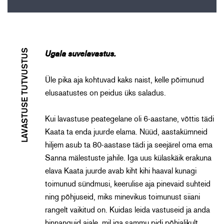
LAVASTUSE TUTVUSTUS
Ugala suvelavastus.
Üle pika aja kohtuvad kaks naist, kelle põimunud
elusaatustes on peidus üks saladus.
Kui lavastuse peategelane oli 6-aastane, võttis tädi
Kaata ta enda juurde elama. Nüüd, aastakümneid
hiljem asub ta 80-aastase tädi ja seejärel oma ema
Sanna mälestuste jahile. Iga uus külaskäik erakuna
elava Kaata juurde avab kiht kihi haaval kunagi
toimunud sündmusi, keerulise aja pinevaid suhteid
ning põhjuseid, miks minevikus toimunust siiani
rangelt vaikitud on. Kuidas leida vastuseid ja anda
hinnanguid ajale, mil iga sammu pidi põhjalikult