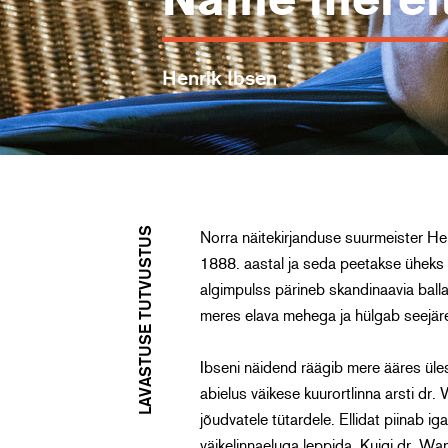
Naine merel
Henrik Ibsen
LAVASTUSE TUTVUSTUS
Norra näitekirjanduse suurmeister Hen
1888. aastal ja seda peetakse üheks
algimpulss pärineb skandinaavia ball
meres elava mehega ja hülgab seejär
Ibseni näidend räägib mere ääres üles
abielus väikese kuurortlinna arsti d
jõudvatele tütardele. Ellidat piinab ig
väikelinnaeluga leppida. Kuigi dr. Wa