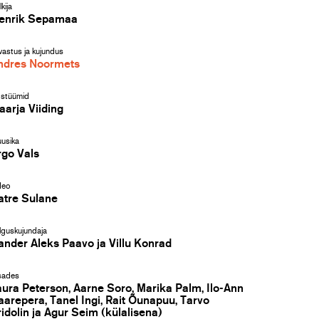
kija
enrik Sepamaa
vastus ja kujundus
ndres Noormets
stüümid
aarja Viiding
usika
rgo Vals
deo
atre Sulane
lguskujundaja
ander Aleks Paavo ja Villu Konrad
ades
aura Peterson, Aarne Soro, Marika Palm, Ilo-Ann
aarepera, Tanel Ingi, Rait Õunapuu, Tarvo
ridolin ja Agur Seim (külalisena)