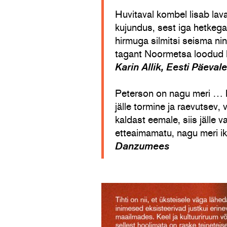
Huvitaval kombel lisab lav
kujundus, sest iga hetkeg
hirmuga silmitsi seisma ni
tagant Noormetsa loodud l
Karin Allik, Eesti Päevale
Peterson on nagu meri … Mõ
jälle tormine ja raevutsev,
kaldast eemale, siis jälle v
etteaimamatu, nagu meri ik
Danzumees