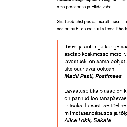
oma perekonna ja Ellida vahel.
Siis tuleb ühel päeval merelt mees Ell
ees on nii Ellida ise kui ka tema lähe
Ibsen ja autoriga kongeni
asetab keskmesse mere, 
lavastuski on sama põhjatu 
üks suur avar ookean.
Madli Pesti, Postimees
Lavastuse üks plusse on k
on pannud loo tänapäevase
lihtsaks. Lavastuse tõelin
mitmetasandilisuses ja tõ
Alice Lokk, Sakala