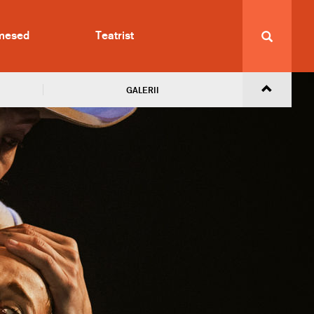
imesed
Teatrist
GALERII