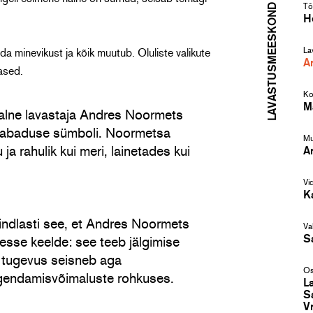
LAVASTUSMEESKOND
Tõl
H
La
ida minevikust ja kõik muutub. Oluliste valikute
A
dased.
Ko
M
aalne lavastaja Andres Noormets
vabaduse sümboli. Noormetsa
Mu
ja rahulik kui meri, lainetades kui
A
Vi
K
indlasti see, et Andres Noormets
Va
S
sse keelde: see teeb jälgimise
e tugevus seisneb aga
Os
lgendamisvõimaluste rohkuses.
L
S
V