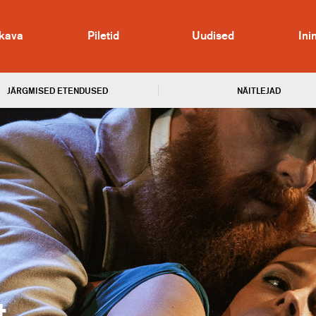
kava
Piletid
Uudised
In
JÄRGMISED ETENDUSED
NÄITLEJAD