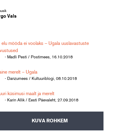
usik
rgo Vals
 elu mööda ei voolaks – Ugala uuslavastuste
rvustused
- Madli Pesti / Postimees, 16.10.2018
ine merelt – Ugala
- Danzumees / Kultuuriblogi, 08.10.2018
uri küsimusi maalt ja merelt
- Karin Allik / Eesti Päevaleht, 27.09.2018
KUVA ROHKEM