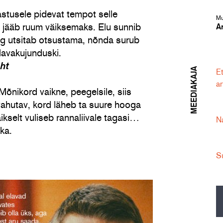
astusele pidevat tempot selle
Mu
a jääb ruum väiksemaks. Elu sunnib
A
ng utsitab otsustama, nõnda surub
avakujunduski.
ht
MEEDIAKAJA
Et
a
nikord vaikne, peegelsile, siis
 vahutav, kord läheb ta suure hooga
aikselt vuliseb rannaliivale tagasi…
Na
ka.
Su