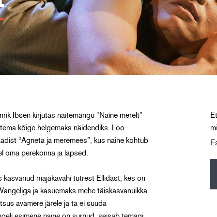
t
rik Ibsen kirjutas näitemängu “Naine merelt”
Et
 tema kõige helgemaks näidendiks. Loo
mi
aadist “Agneta ja meremees”, kus naine kohtub
E
el oma perekonna ja lapsed.
 kasvanud majakavahi tütrest Ellidast, kes on
r. Wangeliga ja kasuemaks mehe täiskasvanuikka
atsus avamere järele ja ta ei suuda
ngeli esimene naine on surnud, seisab temagi