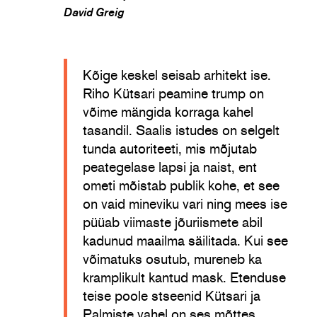
David Greig
Kõige keskel seisab arhitekt ise.
Riho Kütsari peamine trump on
võime mängida korraga kahel
tasandil. Saalis istudes on selgelt
tunda autoriteeti, mis mõjutab
peategelase lapsi ja naist, ent
ometi mõistab publik kohe, et see
on vaid mineviku vari ning mees ise
püüab viimaste jõuriismete abil
kadunud maailma säilitada. Kui see
võimatuks osutub, mureneb ka
kramplikult kantud mask. Etenduse
teise poole stseenid Kütsari ja
Palmiste vahel on ses mõttes