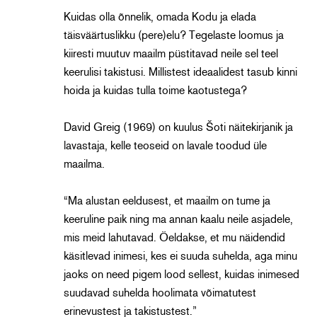
Kuidas olla õnnelik, omada Kodu ja elada
täisväärtuslikku (pere)elu? Tegelaste loomus ja
kiiresti muutuv maailm püstitavad neile sel teel
keerulisi takistusi. Millistest ideaalidest tasub kinni
hoida ja kuidas tulla toime kaotustega?
David Greig (1969) on kuulus Šoti näitekirjanik ja
lavastaja, kelle teoseid on lavale toodud üle
maailma.
“Ma alustan eeldusest, et maailm on tume ja
keeruline paik ning ma annan kaalu neile asjadele,
mis meid lahutavad. Öeldakse, et mu näidendid
käsitlevad inimesi, kes ei suuda suhelda, aga minu
jaoks on need pigem lood sellest, kuidas inimesed
suudavad suhelda hoolimata võimatutest
erinevustest ja takistustest.”