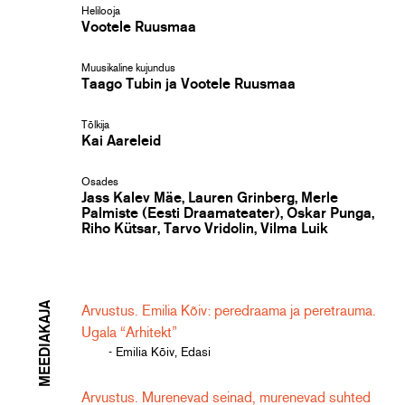
Helilooja
Vootele Ruusmaa
Muusikaline kujundus
Taago Tubin ja Vootele Ruusmaa
Tõlkija
Kai Aareleid
Osades
Jass Kalev Mäe, Lauren Grinberg, Merle
Palmiste (Eesti Draamateater), Oskar Punga,
Riho Kütsar, Tarvo Vridolin, Vilma Luik
MEEDIAKAJA
Arvustus. Emilia Kõiv: peredraama ja peretrauma.
Ugala “Arhitekt”
- Emilia Kõiv, Edasi
Arvustus. Murenevad seinad, murenevad suhted