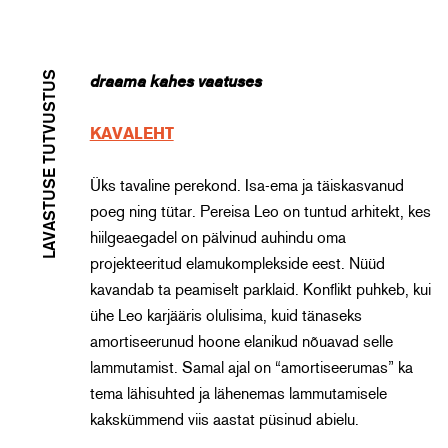
LAVASTUSE TUTVUSTUS
draama kahes vaatuses
KAVALEHT
Üks tavaline perekond. Isa-ema ja täiskasvanud
poeg ning tütar. Pereisa Leo on tuntud arhitekt, kes
hiilgeaegadel on pälvinud auhindu oma
projekteeritud elamukomplekside eest. Nüüd
kavandab ta peamiselt parklaid. Konflikt puhkeb, kui
ühe Leo karjääris olulisima, kuid tänaseks
amortiseerunud hoone elanikud nõuavad selle
lammutamist. Samal ajal on “amortiseerumas” ka
tema lähisuhted ja lähenemas lammutamisele
kakskümmend viis aastat püsinud abielu.