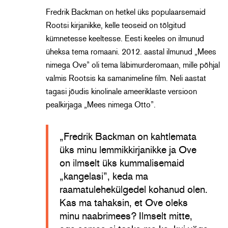
Fredrik Backman on hetkel üks populaarsemaid
Rootsi kirjanikke, kelle teoseid on tõlgitud
kümnetesse keeltesse. Eesti keeles on ilmunud
üheksa tema romaani. 2012. aastal ilmunud „Mees
nimega Ove” oli tema läbimurderomaan, mille põhjal
valmis Rootsis ka samanimeline film. Neli aastat
tagasi jõudis kinolinale ameeriklaste versioon
pealkirjaga „Mees nimega Otto”.
„Fredrik Backman on kahtlemata
üks minu lemmikkirjanikke ja Ove
on ilmselt üks kummalisemaid
„kangelasi”, keda ma
raamatulehekülgedel kohanud olen.
Kas ma tahaksin, et Ove oleks
minu naabrimees? Ilmselt mitte,