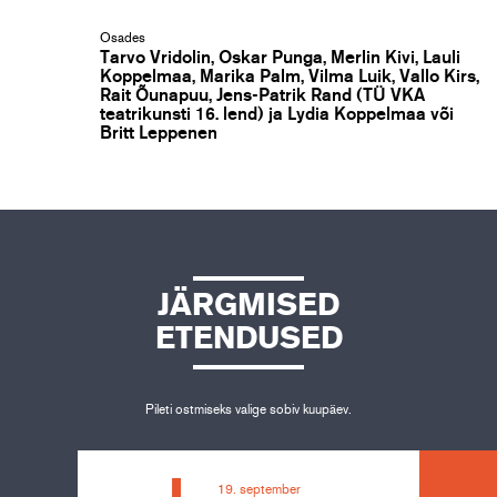
Osades
Tarvo Vridolin, Oskar Punga, Merlin Kivi, Lauli
Koppelmaa, Marika Palm, Vilma Luik, Vallo Kirs,
Rait Õunapuu, Jens-Patrik Rand (TÜ VKA
teatrikunsti 16. lend) ja Lydia Koppelmaa või
Britt Leppenen
JÄRGMISED
ETENDUSED
Pileti ostmiseks valige sobiv kuupäev.
19. september