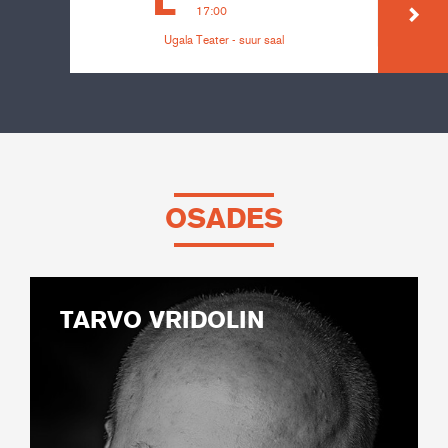
L
17:00
Ugala Teater - suur saal
OSADES
TARVO VRIDOLIN