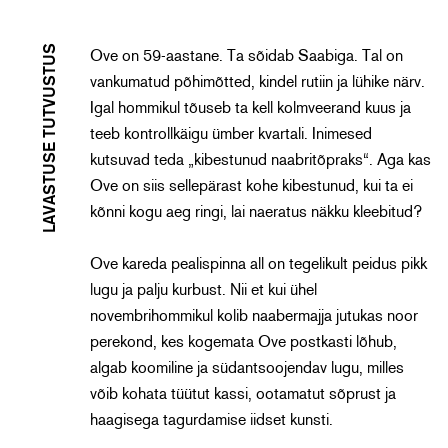
LAVASTUSE TUTVUSTUS
Ove on 59-aastane. Ta sõidab Saabiga. Tal on
vankumatud põhimõtted, kindel rutiin ja lühike närv.
Igal hommikul tõuseb ta kell kolmveerand kuus ja
teeb kontrollkäigu ümber kvartali. Inimesed
kutsuvad teda „kibestunud naabritõpraks“. Aga kas
Ove on siis sellepärast kohe kibestunud, kui ta ei
kõnni kogu aeg ringi, lai naeratus näkku kleebitud?
Ove kareda pealispinna all on tegelikult peidus pikk
lugu ja palju kurbust. Nii et kui ühel
novembrihommikul kolib naabermajja jutukas noor
perekond, kes kogemata Ove postkasti lõhub,
algab koomiline ja südantsoojendav lugu, milles
võib kohata tüütut kassi, ootamatut sõprust ja
haagisega tagurdamise iidset kunsti.