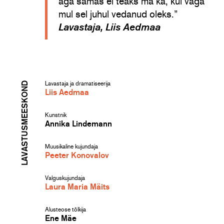
aga samas ei teaks ma ka, kui väga
mul sel juhul vedanud oleks.”
Lavastaja, Liis Aedmaa
LAVASTUSMEESKOND
Lavastaja ja dramatiseerija
Liis Aedmaa
Kunstnik
Annika Lindemann
Muusikaline kujundaja
Peeter Konovalov
Valguskujundaja
Laura Maria Mäits
Alusteose tõlkija
Ene Mäe