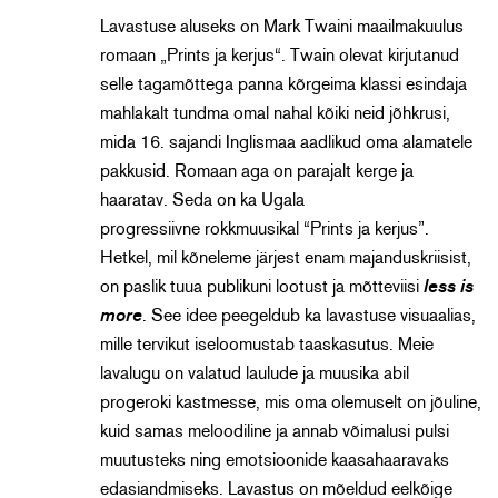
Lavastuse aluseks on Mark Twaini maailmakuulus
romaan „Prints ja kerjus“. Twain olevat kirjutanud
selle tagamõttega panna kõrgeima klassi esindaja
mahlakalt tundma omal nahal kõiki neid jõhkrusi,
mida 16. sajandi Inglismaa aadlikud oma alamatele
pakkusid. Romaan aga on parajalt kerge ja
haaratav. Seda on ka Ugala
progressiivne rokkmuusikal “Prints ja kerjus”.
Hetkel, mil kõneleme järjest enam majanduskriisist,
on paslik tuua publikuni lootust ja mõtteviisi
less is
more
. See idee peegeldub ka lavastuse visuaalias,
mille tervikut iseloomustab taaskasutus. Meie
lavalugu on valatud laulude ja muusika abil
progeroki kastmesse, mis oma olemuselt on jõuline,
kuid samas meloodiline ja annab võimalusi pulsi
muutusteks ning emotsioonide kaasahaaravaks
edasiandmiseks. Lavastus on mõeldud eelkõige