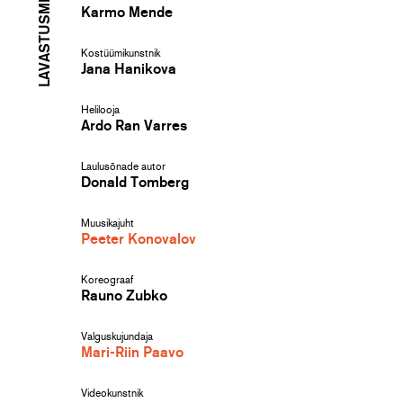
LAVASTUSMEESKOND
Karmo Mende
Kostüümikunstnik
Jana Hanikova
Helilooja
Ardo Ran Varres
Laulusõnade autor
Donald Tomberg
Muusikajuht
Peeter Konovalov
Koreograaf
Rauno Zubko
Valguskujundaja
Mari-Riin Paavo
Videokunstnik