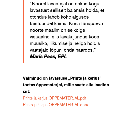
“Noorel lavastajal on oskus kogu
lavastust selliselt balansis hoida, et
etendus läheb kohe alguses
täistuuridel käima. Kuna tänapäeva
noorte maailm on eelkõige
visuaalne, siis lavakujundus koos
muusika, liikumise ja heliga hoidis
vaatajaid lõpuni enda haardes.”
Maris Paas, EPL
Valminud on lavastuse „Prints ja kerjus”
toetav õppematerjal, mille saate alla laadida
siit:
Prints ja kerjus ÕPPEMATERJAL.pdf
Prints ja kerjus ÕPPEMATERJAL.docx