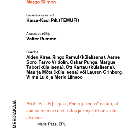
Margo Siimon
Lavastaja assistent
Kaisa-Kadi Pilt (TEMUFI)
Alusteose tõlkija
Valter Rummel
Osades
Alden Kirss, Ringo Ramul (külalisena), Aarne
Soro, Tarvo Vridolin, Oskar Punga, Margus
Tabor(külalisena), Ott Kartau (külalisena),
Maarja Mõts (külalisena) või Lauren Grinberg,
Vilma Luik ja Merle Liinsoo
MEEDIAKAJA
ARVUSTUS | Ugala „Prints ja kerjus“ näitab, et
saatus on meie endi kätes ja kerjakott on vilets
abimees
- Maris Paas, EPL