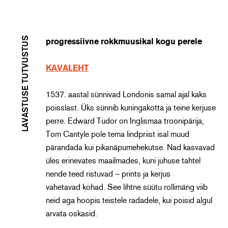
LAVASTUSE TUTVUSTUS
progressiivne rokkmuusikal kogu perele
KAVALEHT
1537. aastal sünnivad Londonis samal ajal kaks
poisslast. Üks sünnib kuningakotta ja teine kerjuse
perre. Edward Tudor on Inglismaa troonipärija,
Tom Cantyle pole tema lindpriist isal muud
pärandada kui pikanäpumehekutse. Nad kasvavad
üles erinevates maailmades, kuni juhuse tahtel
nende teed ristuvad – prints ja kerjus
vahetavad kohad. See lihtne süütu rollimäng viib
neid aga hoopis teistele radadele, kui poisid algul
arvata oskasid.