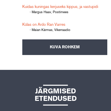
Kuidas kuningas kerjuseks kippus, ja vastupidi
- Margus Haav, Postimees
Külas on Ardo Ran Varres
- Maian Kärmas, Vikerraadio
KUVA ROHKEM
JÄRGMISED
ETENDUSED