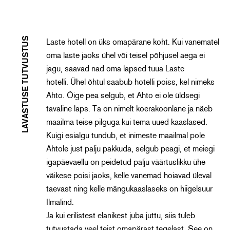
LAVASTUSE TUTVUSTUS
Laste hotell on üks omapärane koht. Kui vanematel
oma laste jaoks ühel või teisel põhjusel aega ei
jagu, saavad nad oma lapsed tuua Laste
hotelli. Ühel õhtul saabub hotelli poiss, kel nimeks
Ahto. Õige pea selgub, et Ahto ei ole üldsegi
tavaline laps. Ta on nimelt koerakoonlane ja näeb
maailma teise pilguga kui tema uued kaaslased.
Kuigi esialgu tundub, et inimeste maailmal pole
Ahtole just palju pakkuda, selgub peagi, et meiegi
igapäevaellu on peidetud palju väärtuslikku ühe
väikese poisi jaoks, kelle vanemad hoiavad üleval
taevast ning kelle mängukaaslaseks on hiigelsuur
Ilmalind.
Ja kui erilistest elanikest juba juttu, siis tuleb
tutvustada veel teist omapärast tegelast. See on