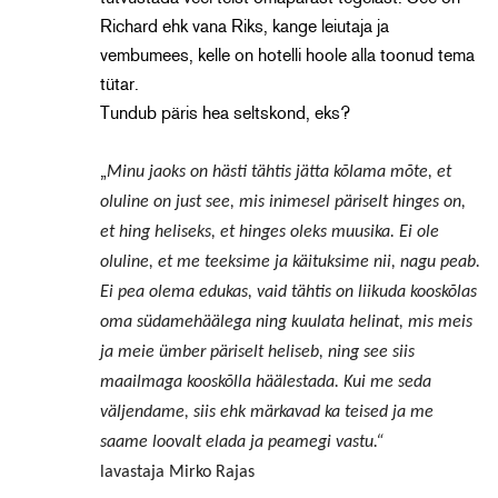
Richard ehk vana Riks, kange leiutaja ja
vembumees, kelle on hotelli hoole alla toonud tema
tütar.
Tundub päris hea seltskond, eks?
„
Minu jaoks on hästi tähtis jätta kõlama mõte, et
oluline on just see, mis inimesel päriselt hinges on,
et hing heliseks, et hinges oleks muusika. Ei ole
oluline, et me teeksime ja käituksime nii, nagu peab.
Ei pea olema edukas, vaid tähtis on liikuda kooskõlas
oma südamehäälega ning kuulata helinat, mis meis
ja meie ümber päriselt heliseb, ning see siis
maailmaga kooskõlla häälestada. Kui me seda
väljendame, siis ehk märkavad ka teised ja me
saame loovalt elada ja peamegi vastu.“
lavastaja Mirko Rajas