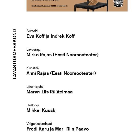
LAVASTUSMEESKOND
Autorid
Eva Koff ja Indrek Koff
Lavastaja
Mirko Rajas (Eesti Noorsooteater)
Kunstnik
Anni Rajas (Eesti Noorsooteater)
Liikumisjuht
Maryn-Liis Rüütelmaa
Helilooja
Mihkel Kuusk
Valguskujundajad
Fredi Karu ja Mari-Riin Paavo