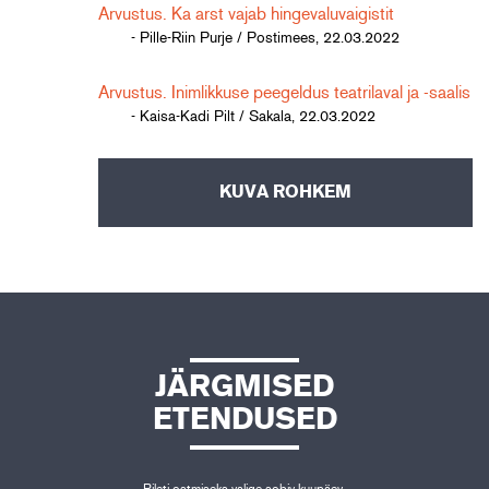
Arvustus. Ka arst vajab hingevaluvaigistit
- Pille-Riin Purje / Postimees, 22.03.2022
Arvustus. Inimlikkuse peegeldus teatrilaval ja -saalis
- Kaisa-Kadi Pilt / Sakala, 22.03.2022
KUVA ROHKEM
JÄRGMISED
ETENDUSED