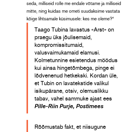
seda, milliseid rolle me endale võtame ja milliseid
mitte, ning kuidas me ometi suudaksime vastata
kõige lihtsamale küsimusele:
kes me oleme?“
Taago Tubina lavastus «Arst» on
praegu üks jõulisemaid,
kompromissitumaid,
valusvaimukamaid elamusi.
Kolmetunnine esietendus möödus
kui ainsa hinge­tõmbega, pinge ei
lõdvenenud hetkekski. Kordan üle,
et ­Tubin on lavatekstide valikul
isikupärane, otsiv, olemuslikku
tabav, vahel sammuke ajast ees
Pille-Riin Purje, Postimees
Rõõmustab fakt, et niisugune