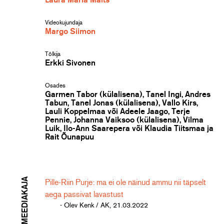
Laura Maria Mäits
Videokujundaja
Margo Siimon
Tõlkija
Erkki Sivonen
Osades
Garmen Tabor (külalisena), Tanel Ingi, Andres
Tabun, Tanel Jonas (külalisena), Vallo Kirs,
Lauli Koppelmaa või Adeele Jaago, Terje
Pennie, Johanna Vaiksoo (külalisena), Vilma
Luik, Ilo-Ann Saarepera või Klaudia Tiitsmaa ja
Rait Õunapuu
MEEDIAKAJA
Pille-Riin Purje: ma ei ole näinud ammu nii täpselt
aega passivat lavastust
- Olev Kenk / AK, 21.03.2022