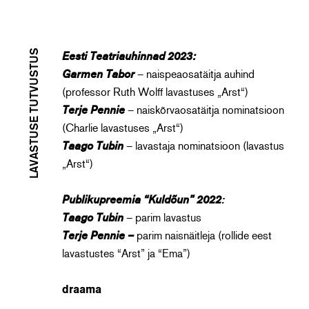
LAVASTUSE TUTVUSTUS
Eesti Teatriauhinnad 2023:
Garmen Tabor
– naispeaosatäitja auhind
(
professor Ruth Wolff lavastuses „Arst“)
Terje Pennie
–
naiskõrvaosatäitja nominatsioon
(Charlie lavastuses „Arst“)
Taago Tubin
– lavastaja nominatsioon (lavastus
„Arst“)
Publikupreemia “Kuldõun” 2022
:
Taago Tubin
– parim lavastus
Terje Pennie –
parim naisnäitleja (rollide eest
lavastustes “Arst” ja “Ema”)
draama