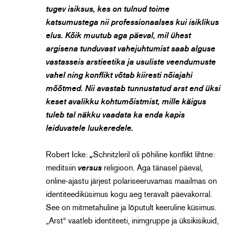
tugev isiksus, kes on tulnud toime
katsumustega nii professionaalses kui isiklikus
elus. Kõik muutub aga päeval, mil ühest
argisena tunduvast vahejuhtumist saab alguse
vastasseis arstieetika ja usuliste veendumuste
vahel ning konflikt võtab kiiresti nõiajahi
mõõtmed. Nii avastab tunnustatud arst end üksi
keset
avalikku kohtumõistmist, mille käigus
tuleb tal näkku vaadata ka enda kapis
leiduvatele luukeredele.
Robert Icke:
„
Schnitzleril oli põhiline konflikt lihtne:
meditsiin
versus
religioon. Aga tänasel päeval,
online-ajastu järjest polariseeruvamas maailmas on
identiteediküsimus kogu aeg teravalt päevakorral.
See on mitmetahuline ja lõputult keeruline küsimus.
„Arst“ vaatleb identiteeti, inimgruppe ja üksikisikuid,