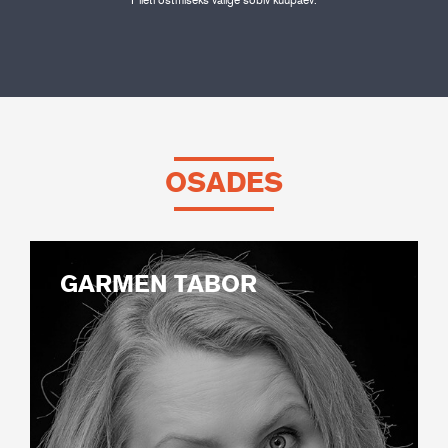
Pileti ostmiseks valige sobiv kuupäev.
OSADES
GARMEN TABOR