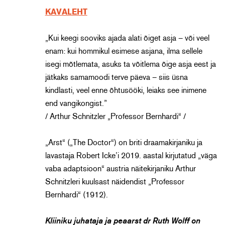
KAVALEHT
„Kui keegi sooviks ajada alati õiget asja – või veel
enam: kui hommikul esimese asjana, ilma sellele
isegi mõtlemata, asuks ta võitlema õige asja eest ja
jätkaks samamoodi terve päeva – siis üsna
kindlasti, veel enne õhtusööki, leiaks see inimene
end vangikongist.”
/ Arthur Schnitzler „Professor Bernhardi“ /
„Arst“ („The Doctor“) on briti draamakirjaniku ja
lavastaja Robert Icke’i 2019. aastal kirjutatud „väga
vaba adaptsioon“ austria näitekirjaniku Arthur
Schnitzleri kuulsast näidendist „Professor
Bernhardi“ (1912).
Kliiniku juhataja ja peaarst dr Ruth Wolff on