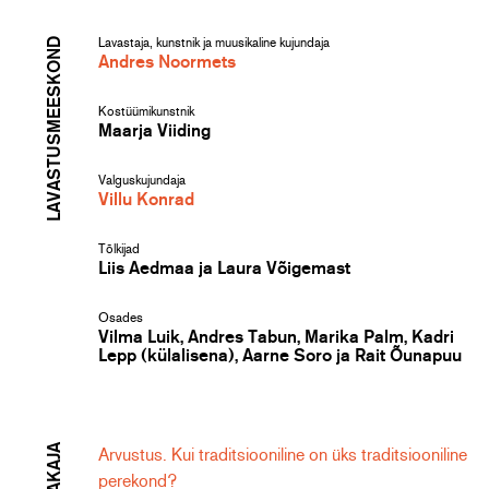
LAVASTUSMEESKOND
Lavastaja, kunstnik ja muusikaline kujundaja
Andres Noormets
Kostüümikunstnik
Maarja Viiding
Valguskujundaja
Villu Konrad
Tõlkijad
Liis Aedmaa ja Laura Võigemast
Osades
Vilma Luik, Andres Tabun, Marika Palm, Kadri
Lepp (külalisena), Aarne Soro ja Rait Õunapuu
Arvustus. Kui traditsiooniline on üks traditsiooniline
perekond?