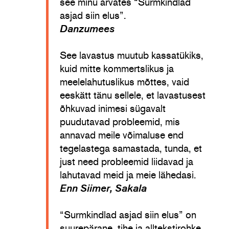
see minu arvates “Surmkindlad
asjad siin elus”.
Danzumees
See lavastus muutub kassatükiks,
kuid mitte kommertslikus ja
meelelahutuslikus mõttes, vaid
eeskätt tänu sellele, et lavastusest
õhkuvad inimesi sügavalt
puudutavad probleemid, mis
annavad meile võimaluse end
tegelastega samastada, tunda, et
just need probleemid liidavad ja
lahutavad meid ja meie lähedasi.
Enn Siimer, Sakala
“Surmkindlad asjad siin elus” on
suurepärane, tihe ja alltekstirohke