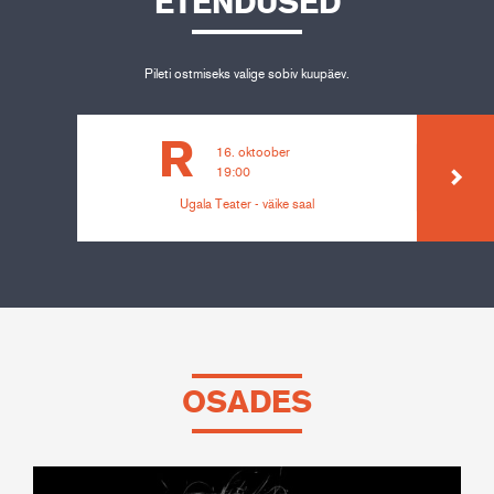
ETENDUSED
Pileti ostmiseks valige sobiv kuupäev.
R
16. oktoober
19:00
Ugala Teater - väike saal
OSADES