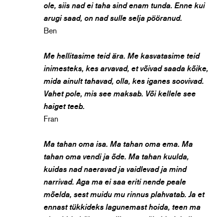
ole, siis nad ei taha sind enam tunda. Enne kui
arugi saad, on nad sulle selja pööranud.
Ben
Me hellitasime teid ära. Me kasvatasime teid
inimesteks, kes arvavad, et võivad saada kõike,
mida ainult tahavad, olla, kes iganes soovivad.
Vahet pole, mis see maksab. Või kellele see
haiget teeb.
Fran
Ma tahan oma isa. Ma tahan oma ema. Ma
tahan oma vendi ja õde. Ma tahan kuulda,
kuidas nad naeravad ja vaidlevad ja mind
narrivad. Aga ma ei saa eriti nende peale
mõelda, sest muidu mu rinnus plahvatab. Ja et
ennast tükkideks lagunemast hoida, teen ma