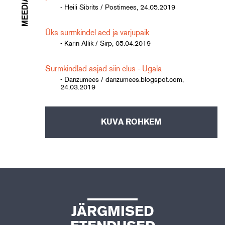
MEEDIAKAJA
- Heili Sibrits / Postimees, 24.05.2019
Üks surmkindel aed ja varjupaik
- Karin Allik / Sirp, 05.04.2019
Surmkindlad asjad siin elus - Ugala
- Danzumees / danzumees.blogspot.com,
24.03.2019
KUVA ROHKEM
JÄRGMISED