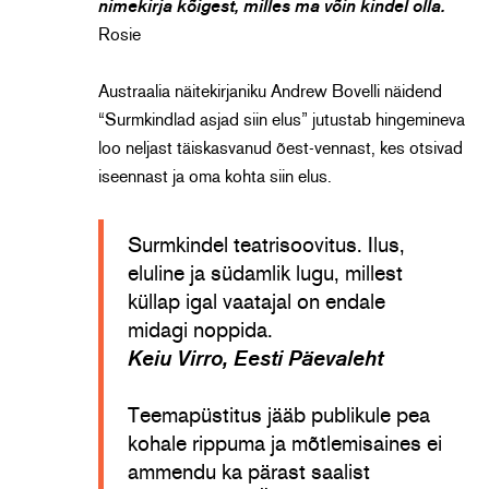
nimekirja kõigest, milles ma võin kindel olla.
Rosie
Austraalia näitekirjaniku Andrew Bovelli näidend
“Surmkindlad asjad siin elus” jutustab hingemineva
loo neljast täiskasvanud õest-vennast, kes otsivad
iseennast ja oma kohta siin elus.
Surmkindel teatrisoovitus. Ilus,
eluline ja südamlik lugu, millest
küllap igal vaatajal on endale
midagi noppida.
Keiu Virro, Eesti Päevaleht
Teemapüstitus jääb publikule pea
kohale rippuma ja mõtlemisaines ei
ammendu ka pärast saalist