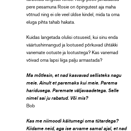
pere pesamuna Rosie on õpingutest aja maha
võtnud ning ei ole veel üldse kindel, mida ta oma
eluga pihta tahab hakata.
Kuidas langetada olulisi otsuseid, kui sinu enda
väärtushinnangud ja lootused põrkuvad ühtäkki
vanemate ootuste ja lootustega? Kas vanemad
võivad oma lapsi liiga palju armastada?
Ma mõtlesin, et nad kasvavad sellisteks nagu
meie. Ainult et paremaks kui meie. Parema
haridusega. Paremate väljavaadetega. Selle
nimel sai ju rabatud. Või mis?
Bob
Kas me niimoodi käitumegi oma tütardega?
Kiidame neid, aga ise arvame samal ajal, et nad