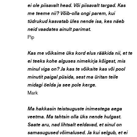
ei ole piisavalt head. Või piisavalt targad. Kas
me teeme nii? Võib-olla ongi parem, kui
tüdrukud kasvatab üles nende isa, kes näeb
neid vaadates ainult parimat.
Pip
Kas me võiksime üks kord elus rääkida nii, et te
ei teeks kohe alguses nimekirja kõigest, mis
minul viga on? Ja kas te võiksite kas või pool
minutit paigal püsida, sest ma üritan teile
midagi öelda ja see pole kerge.
Mark
Ma hakkasin teistsuguste inimestega aega
veetma. Ma tahtsin olla üks nende hulgast.
Saate aru, nad lihtsalt eeldavad, et sinul on
samasugused võimalused. Ja kui selgub, et ei