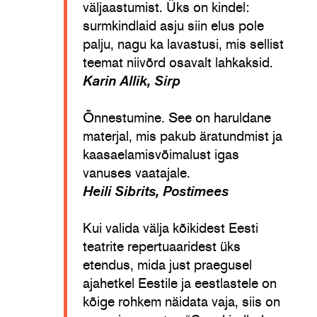
väljaastumist. Üks on kindel:
surmkindlaid asju siin elus pole
palju, nagu ka lavastusi, mis sellist
teemat niivõrd osavalt lahkaksid.
Karin Allik, Sirp
Õnnestumine. See on haruldane
materjal, mis pakub äratundmist ja
kaasaelamisvõimalust igas
vanuses vaatajale.
Heili Sibrits, Postimees
Kui valida välja kõikidest Eesti
teatrite repertuaaridest üks
etendus, mida just praegusel
ajahetkel Eestile ja eestlastele on
kõige rohkem näidata vaja, siis on