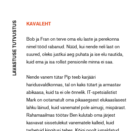
LAVASTUSE TUTVUSTUS
KAVALEHT
Bob ja Fran on terve oma elu laste ja perekonna
nimel tööd rabanud. Nüüd, kui nende neli last on
suured, oleks justkui aeg puhata ja ise elu nautida,
kuid ema ja isa rollist pensionile minna ei saa.
Nende vanem tütar Pip teeb karjääri
haridusvaldkonnas, tal on kaks tütart ja armastav
abikaasa, kuid ta ei ole õnnelik. IT-spetsialistist
Mark on ootamatult oma pikaaegsest elukaaslasest
lahku läinud, kuid vanematel pole aimugi, mispärast.
Rahamaailmas töötav Ben kulutab oma järjest
kasvavat sissetulekut vanematele kalleid, kuid
tarbetuid kingitusi tehes. Kõigi poolt jumaldatud