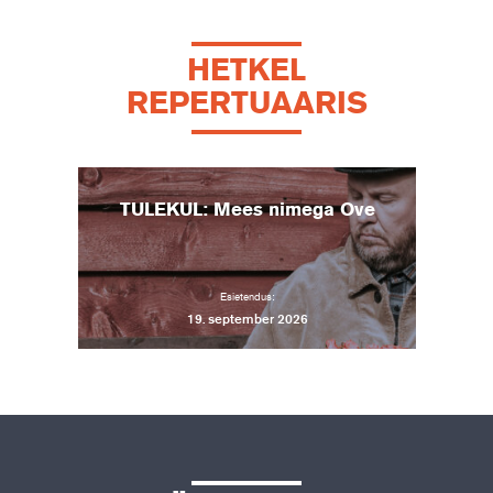
HETKEL
REPERTUAARIS
TULEKUL: Mees nimega Ove
Esietendus:
19. september 2026