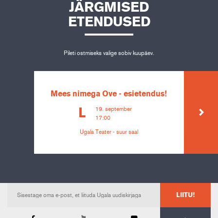
JÄRGMISED
ETENDUSED
Pileti ostmiseks valige sobiv kuupäev.
Mees nimega Ove - esietendus!
19. september
L
17:00
Ugala Teater - suur saal
LIITU!