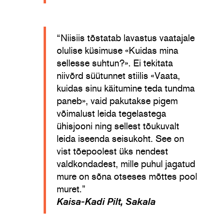
“Niisiis tõstatab lavastus vaatajale
olulise küsimuse «Kuidas mina
sellesse suhtun?». Ei tekitata
niivõrd süütunnet stiilis «Vaata,
kuidas sinu käitumine teda tundma
paneb», vaid pakutakse pigem
võimalust leida tegelastega
ühisjooni ning sellest tõukuvalt
leida iseenda seisukoht. See on
vist tõepoolest üks nendest
valdkondadest, mille puhul jagatud
mure on sõna otseses mõttes pool
muret.”
Kaisa-Kadi Pilt, Sakala