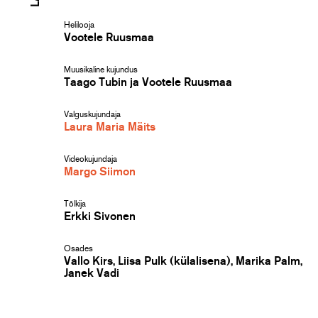
Helilooja
Vootele Ruusmaa
Muusikaline kujundus
Taago Tubin ja Vootele Ruusmaa
Valguskujundaja
Laura Maria Mäits
Videokujundaja
Margo Siimon
Tõlkija
Erkki Sivonen
Osades
Vallo Kirs, Liisa Pulk (külalisena), Marika Palm,
Janek Vadi