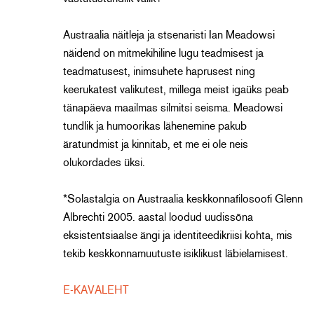
Austraalia näitleja ja stsenaristi Ian Meadowsi
näidend on mitmekihiline lugu teadmisest ja
teadmatusest, inimsuhete haprusest ning
keerukatest valikutest, millega meist igaüks peab
tänapäeva maailmas silmitsi seisma. Meadowsi
tundlik ja humoorikas lähenemine pakub
äratundmist ja kinnitab, et me ei ole neis
olukordades üksi.
*Solastalgia on Austraalia keskkonnafilosoofi Glenn
Albrechti 2005. aastal loodud uudissõna
eksistentsiaalse ängi ja identiteedikriisi kohta, mis
tekib keskkonnamuutuste isiklikust läbielamisest.
E-KAVALEHT