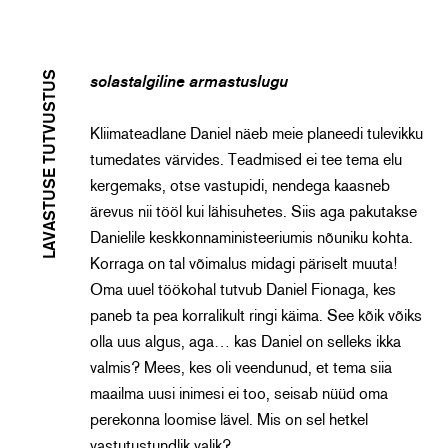
LAVASTUSE TUTVUSTUS
solastalgiline armastuslugu
Kliimateadlane Daniel näeb meie planeedi tulevikku
tumedates värvides. Teadmised ei tee tema elu
kergemaks, otse vastupidi, nendega kaasneb
ärevus nii tööl kui lähisuhetes. Siis aga pakutakse
Danielile keskkonnaministeeriumis nõuniku kohta.
Korraga on tal võimalus midagi päriselt muuta!
Oma uuel töökohal tutvub Daniel Fionaga, kes
paneb ta pea korralikult ringi käima. See kõik võiks
olla uus algus, aga… kas Daniel on selleks ikka
valmis? Mees, kes oli veendunud, et tema siia
maailma uusi inimesi ei too, seisab nüüd oma
perekonna loomise lävel. Mis on sel hetkel
vastutustundlik valik?