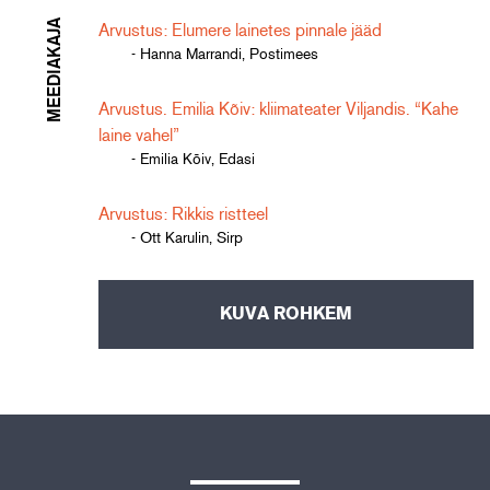
MEEDIAKAJA
Arvustus: Elumere lainetes pinnale jääd
- Hanna Marrandi, Postimees
Arvustus. Emilia Kõiv: kliimateater Viljandis. “Kahe
laine vahel”
- Emilia Kõiv, Edasi
Arvustus: Rikkis ristteel
- Ott Karulin, Sirp
KUVA ROHKEM