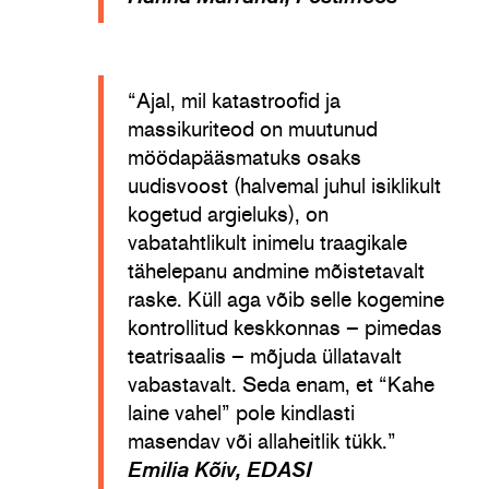
“Ajal, mil katastroofid ja
massikuriteod on muutunud
möödapääsmatuks osaks
uudisvoost (halvemal juhul isiklikult
kogetud argieluks), on
vabatahtlikult inimelu traagikale
tähelepanu andmine mõistetavalt
raske. Küll aga võib selle kogemine
kontrollitud keskkonnas – pimedas
teatrisaalis – mõjuda üllatavalt
vabastavalt. Seda enam, et “Kahe
laine vahel” pole kindlasti
masendav või allaheitlik tükk.”
Emilia Kõiv, EDASI