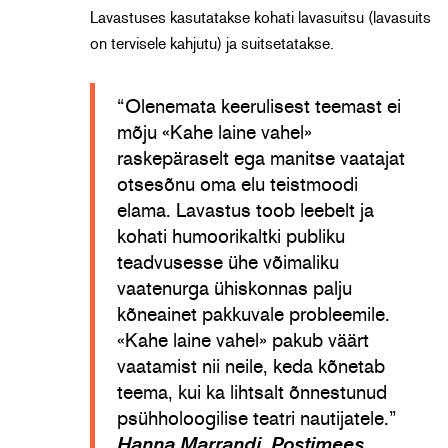
Lavastuses kasutatakse kohati lavasuitsu (lavasuits
on tervisele kahjutu) ja suitsetatakse.
“Olenemata keerulisest teemast ei
mõju «Kahe laine vahel»
raskepäraselt ega manitse vaatajat
otsesõnu oma elu teistmoodi
elama. Lavastus toob leebelt ja
kohati humoorikaltki publiku
teadvusesse ühe võimaliku
vaatenurga ühiskonnas palju
kõneainet pakkuvale probleemile.
«Kahe laine vahel» pakub väärt
vaatamist nii neile, keda kõnetab
teema, kui ka lihtsalt õnnestunud
psühholoogilise teatri nautijatele.”
Hanna Marrandi, Postimees