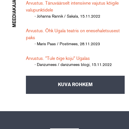
MEEDIAKAJA
Arvustus. Tänuväärselt intensiivne vajutus kõigile
valupunktidele
- Johanna Rannik / Sakala, 15.11.2022
Arvustus. Õhk Ugala teatris on enesehaletsusest
paks
- Maris Paas / Postimees, 28.11.2023
Arvustus. "Tule õige koju" Ugalas
- Danzumees / danzumees blogi, 15.11.2022
KUVA ROHKEM