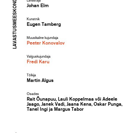
LAVASTUSMEESKOND
Lavastaja
Johan Elm
Kunstnik
Eugen Tamberg
Muusikaline kujundaja
Peeter Konovalov
Valguskujundaja
Fredi Karu
Tõlkija
Martin Algus
Osades
Rait Õunapuu, Lauli Koppelmaa või Adeele
Jaago, Janek Vadi, Jaana Kena, Oskar Punga,
Tanel Ingi ja Margus Tabor