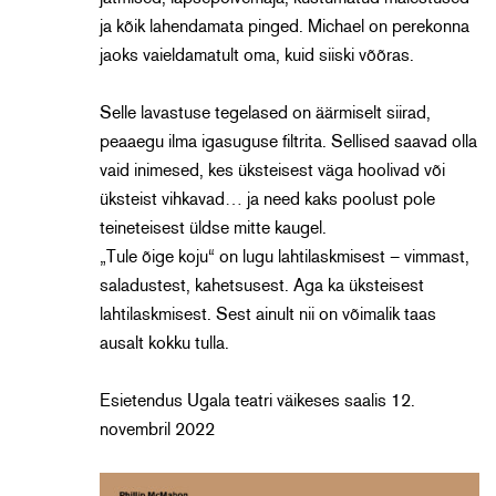
ja kõik lahendamata pinged. Michael on
perekonna
jaoks
vaieldamatult oma, kuid siiski võõras.
Selle
lavastuse
tegelased on äärmiselt siirad,
peaaegu ilma igasuguse filtrita. Sellised saavad olla
vaid inimesed, kes üksteisest väga hoolivad või
üksteist vihkavad… ja need kaks poolust pole
teineteisest üldse
mitte
kaugel.
„Tule õige koju“ on lugu lahtilaskmisest
– v
imma
st
,
saladus
test
, kahetsu
sest.
Aga ka üksteisest
lahtilaskmisest. Sest ainult nii on võimalik taas
ausalt kokku tulla.
Esietendus Ugala teatri väikeses saalis 12.
novembril 2022