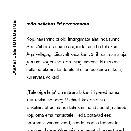
LAVASTUSE TUTVUSTUS
mõrunaljakas iiri peredraama
Koju naasmine ei ole ilmtingimata alati hea tunne.
See võib olla viimane asi, mida sa teha tahaksid.
Aga kellegagi piisavalt kaua kas või lihtsalt sama aja
ja ruumi kogemine loob mingi sideme. Nimetame
selle perekonnaks. Ja üldjuhul on see side sitkem,
kui arvata võiksid.
„Tule õige koju“ on
mõrunaljakas
iiri peredraama,
kus keskmine poeg Michael,
kes on
olnud
väikelinnast eemal ligi kakskümmend aastat, naaseb
koju oma ema matustele. Teda ootavad ees
noorem ja vanem vend, nende teod ja tegemata
jätmised,
lapsepõlve
maja, kustumatud mälestused