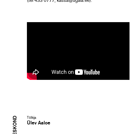
(tel 433 0777, kassa@ugala.ee).
Tõlkija
Ülev Aaloe