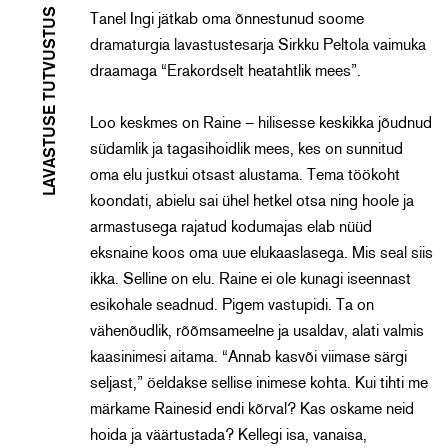
LAVASTUSE TUTVUSTUS
Tanel Ingi jätkab oma õnnestunud soome
dramaturgia lavastustesarja Sirkku Peltola vaimuka
draamaga “Erakordselt heatahtlik mees”.
Loo keskmes on Raine – hilisesse keskikka jõudnud
südamlik ja tagasihoidlik mees, kes on sunnitud
oma elu justkui otsast alustama. Tema töökoht
koondati, abielu sai ühel hetkel otsa ning hoole ja
armastusega rajatud kodumajas elab nüüd
eksnaine koos oma uue elukaaslasega. Mis seal siis
ikka. Selline on elu. Raine ei ole kunagi iseennast
esikohale seadnud. Pigem vastupidi. Ta on
vähenõudlik, rõõmsameelne ja usaldav, alati valmis
kaasinimesi aitama. “Annab kasvõi viimase särgi
seljast,” öeldakse sellise inimese kohta. Kui tihti me
märkame Rainesid endi kõrval? Kas oskame neid
hoida ja väärtustada? Kellegi isa, vanaisa,