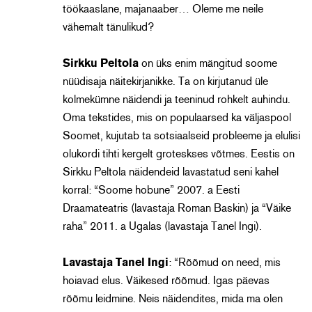
töökaaslane, majanaaber… Oleme me neile
vähemalt tänulikud?
Sirkku Peltola
on üks enim mängitud soome
nüüdisaja näitekirjanikke. Ta on kirjutanud üle
kolmekümne näidendi ja teeninud rohkelt auhindu.
Oma tekstides, mis on populaarsed ka väljaspool
Soomet, kujutab ta sotsiaalseid probleeme ja elulisi
olukordi tihti kergelt groteskses võtmes. Eestis on
Sirkku Peltola näidendeid lavastatud seni kahel
korral: “Soome hobune” 2007. a Eesti
Draamateatris (lavastaja Roman Baskin) ja “Väike
raha” 2011. a Ugalas (lavastaja Tanel Ingi).
Lavastaja Tanel Ingi
: “Rõõmud on need, mis
hoiavad elus. Väikesed rõõmud. Igas päevas
rõõmu leidmine. Neis näidendites, mida ma olen