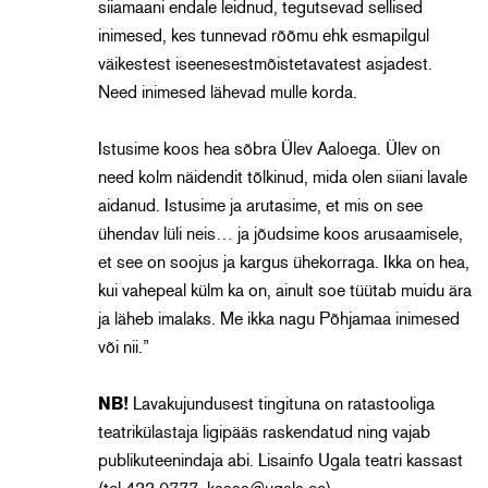
siiamaani endale leidnud, tegutsevad sellised
inimesed, kes tunnevad rõõmu ehk esmapilgul
väikestest iseenesestmõistetavatest asjadest.
Need inimesed lähevad mulle korda.
Istusime koos hea sõbra Ülev Aaloega. Ülev on
need kolm näidendit tõlkinud, mida olen siiani lavale
aidanud. Istusime ja arutasime, et mis on see
ühendav lüli neis… ja jõudsime koos arusaamisele,
et see on soojus ja kargus ühekorraga. Ikka on hea,
kui vahepeal külm ka on, ainult soe tüütab muidu ära
ja läheb imalaks. Me ikka nagu Põhjamaa inimesed
või nii.”
NB!
Lavakujundusest tingituna on ratastooliga
teatrikülastaja ligipääs raskendatud ning vajab
publikuteenindaja abi. Lisainfo Ugala teatri kassast