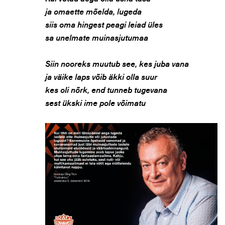
ja omaette mõelda, lugeda
siis oma hingest peagi leiad üles
sa unelmate muinasjutumaa
Siin nooreks muutub see, kes juba vana
ja väike laps võib äkki olla suur
kes oli nõrk, end tunneb tugevana
sest ükski ime pole võimatu