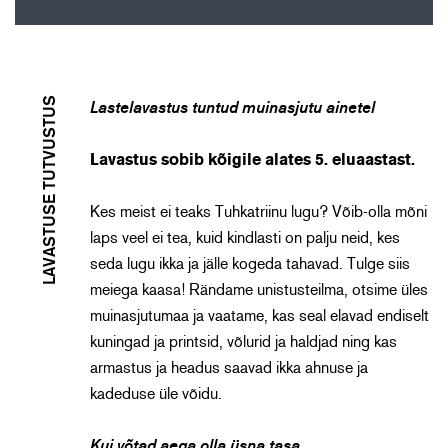
LAVASTUSE TUTVUSTUS
Lastelavastus tuntud muinasjutu ainetel
Lavastus sobib kõigile alates 5. eluaastast.
Kes meist ei teaks Tuhkatriinu lugu? Võib-olla mõni
laps veel ei tea, kuid kindlasti on palju neid, kes
seda lugu ikka ja jälle kogeda tahavad. Tulge siis
meiega kaasa! Rändame unistusteilma, otsime üles
muinasjutumaa ja vaatame, kas seal elavad endiselt
kuningad ja printsid, võlurid ja haldjad ning kas
armastus ja headus saavad ikka ahnuse ja
kadeduse üle võidu.
Kui võtad aega olla üsna tasa