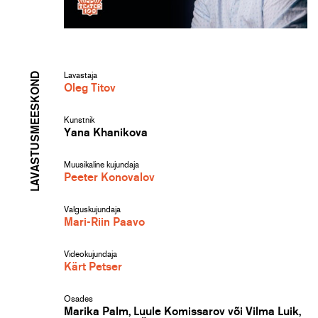
LAVASTUSMEESKOND
Lavastaja
Oleg Titov
Kunstnik
Yana Khanikova
Muusikaline kujundaja
Peeter Konovalov
Valguskujundaja
Mari-Riin Paavo
Videokujundaja
Kärt Petser
Osades
Marika Palm, Luule Komissarov või Vilma Luik,