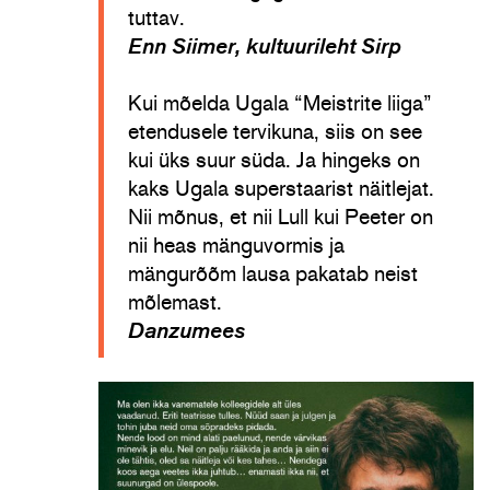
tuttav.
Enn Siimer, kultuurileht Sirp
Kui mõelda Ugala “Meistrite liiga”
etendusele tervikuna, siis on see
kui üks suur süda. Ja hingeks on
kaks Ugala superstaarist näitlejat.
Nii mõnus, et nii Lull kui Peeter on
nii heas mänguvormis ja
mängurõõm lausa pakatab neist
mõlemast.
Danzumees