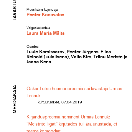
Muusikaline kujundaja
Peeter Konovalov
Valguskujundaja
Laura Maria Mäits
Osades
Luule Komissarov, Peeter Jürgens, Elina
Reinold (külalisena), Vallo Kirs, Triinu Meriste ja
Jaana Kena
MEEDIAKAJA
Oskar Lutsu huumoripreemia sai lavastaja Urmas
Lennuk
- kultuur.err.ee, 07.04.2019
Kirjanduspreemia nominent Urmas Lennuk:
"Meistrite liigat" kirjutades tuli ära unustada, et
teeme komöödiat