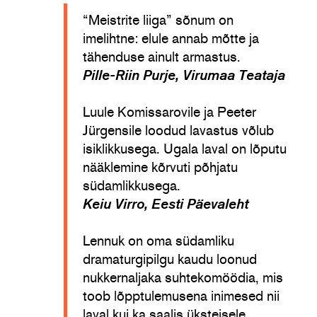
“Meistrite liiga” sõnum on
imelihtne: elule annab mõtte ja
tähenduse ainult armastus.
Pille-Riin Purje, Virumaa Teataja
Luule Komissarovile ja Peeter
Jürgensile loodud lavastus võlub
isiklikkusega. Ugala laval on lõputu
nääklemine kõrvuti põhjatu
südamlikkusega.
Keiu Virro, Eesti Päevaleht
Lennuk on oma südamliku
dramaturgipilgu kaudu loonud
nukkernaljaka suhtekomöödia, mis
toob lõpptulemusena inimesed nii
laval kui ka saalis üksteisele