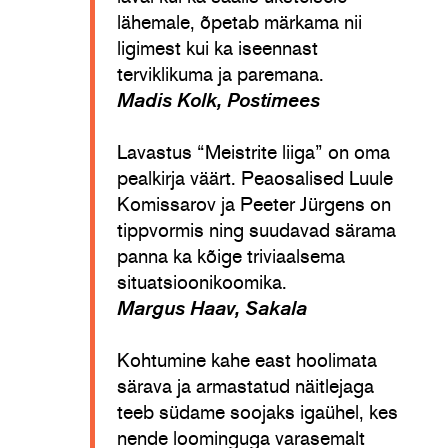
lähemale, õpetab märkama nii
ligimest kui ka iseennast
terviklikuma ja paremana.
Madis Kolk, Postimees
Lavastus “Meistrite liiga” on oma
pealkirja väärt. Peaosalised Luule
Komissarov ja Peeter Jürgens on
tippvormis ning suudavad särama
panna ka kõige triviaalsema
situatsioonikoomika.
Margus Haav, Sakala
Kohtumine kahe east hoolimata
särava ja armastatud näitlejaga
teeb südame soojaks igaühel, kes
nende loominguga varasemalt