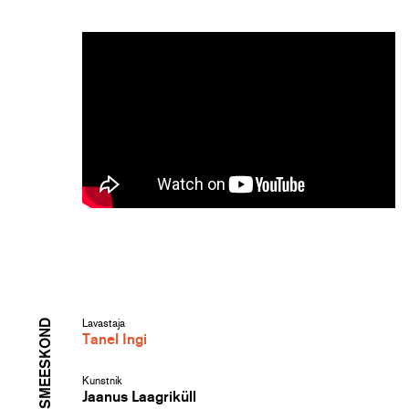
LAVASTUSMEESKOND
Lavastaja
Tanel Ingi
Kunstnik
Jaanus Laagriküll