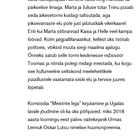
päikselise ilmaga. Marta ja Juliuse tütar Triinu püüab
seda äikesetormi kuidagi taltsutada, aga
piksevarraste elu pole just jalutuskäik vikerkaarel.
Eriti kui Marta sõbrannad Kaisa ja Helle veel kampa
löövad. Kolm jalgpallifanaatikut, kellest üks töötab
politseis, võiksid muuta isegi maailma ajalugu.
Õnneks satub selle tormi keskmesse režissöör
Toomas ja nõnda polegi midagi imestada, kui kogu
see hullumeelne seltskond meeleheitlikele
püüdlustele vaatamata siiski elu ja tervise juures
lõpetab.
Komöödia “Meistrite liiga” kirjutamine ja Ugalas
lavale jõudmine oli ka üks põhjuseid, miks 2018.
aasta loomingu eest pälvis näitekirjanik Urmas
Lennuk Oskar Lutsu nimelise huumoripreemia.