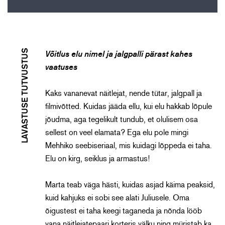
LAVASTUSE TUTVUSTUS
Võitlus elu nimel ja jalgpalli pärast kahes
vaatuses
Kaks vananevat näitlejat, nende tütar, jalgpall ja
filmivõtted. Kuidas jääda ellu, kui elu hakkab lõpule
jõudma, aga tegelikult tundub, et olulisem osa
sellest on veel elamata? Ega elu pole mingi
Mehhiko seebiseriaal, mis kuidagi lõppeda ei taha.
Elu on kirg, seiklus ja armastus!
Marta teab väga hästi, kuidas asjad käima peaksid,
kuid kahjuks ei sobi see alati Juliusele. Oma
õigustest ei taha keegi taganeda ja nõnda lööb
vana näitlejatepaari korteris välku ning müristab ka