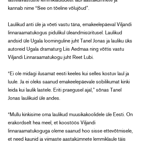
lastelavastuste lemmiklauludest läbi aastakümnete ja
kannab nime “See on tõeline võlujõud”.
Laulikud anti üle ja võeti vastu täna, emakeelepäeval Viljandi
linnaraamatukogus pidulikul üleandmisüritusel. Laulikud
andsid üle Ugala loominguline juht Tanel Jonas ja lauliku üks
autoreid Ugala dramaturg Liis Aedmaa ning võttis vastu
Viljandi Linnaraamatukogu juht Reet Lubi.
“Ei ole midagi ilusamat eesti keeles kui selles kostuv laul ja
luule. Ja ei oleks saanud emakeelepäevale sobilikumat kinki
leida kui laulik lastele. Eriti praegusel ajal,” sõnas Tanel
Jonas laulikuid üle andes.
“Mullu kinkisime oma laulikud muusikakoolidele üle Eesti. On
erakordselt hea meel, et koostöös Viljandi
linnaraamatukoguga oleme saanud hoo sisse ettevõtmisele,
et need kaunid ja viimaste aastakümnete lemmiklaule täis