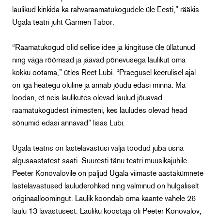
laulikud kinkida ka rahvaraamatukogudele üle Eesti,” rääkis
Ugala teatri juht Garmen Tabor.
“Raamatukogud olid sellise idee ja kingituse üle üllatunud
ning väga rõõmsad ja jäävad põnevusega laulikut oma
kokku ootama,” ütles Reet Lubi. “Praegusel keerulisel ajal
on iga heategu oluline ja annab jõudu edasi minna. Ma
loodan, et neis laulikutes olevad laulud jõuavad
raamatukogudest inimesteni, kes lauludes olevad head
sõnumid edasi annavad” lisas Lubi.
Ugala teatris on lastelavastusi välja toodud juba üsna
algusaastatest saati. Suuresti tänu teatri muusikajuhile
Peeter Konovalovile on paljud Ugala viimaste aastakümnete
lastelavastused lauluderohked ning valminud on hulgaliselt
originaalloomingut. Laulik koondab oma kaante vahele 26
laulu 13 lavastusest. Lauliku koostaja oli Peeter Konovalov,