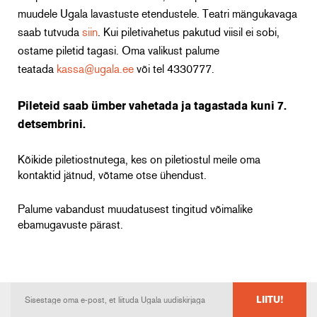
muudele Ugala lavastuste etendustele.
Teatri mängukavaga
saab tutvuda
siin
.
Kui piletivahetus pakutud viisil ei sobi,
ostame piletid tagasi. Oma valikust palume
teatada
kassa@ugala.ee
või tel 4330777.
Pileteid saab ümber vahetada ja tagastada kuni 7.
detsembrini.
Kõikide piletiostnutega, kes on piletiostul meile oma
kontaktid jätnud, võtame otse ühendust.
Palume vabandust muudatusest tingitud võimalike
ebamugavuste pärast.
LIITU!