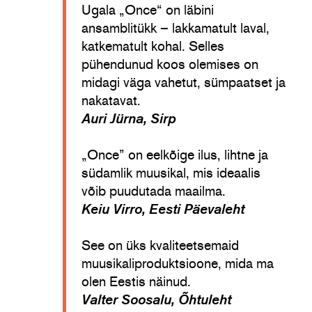
Ugala „Once“ on läbini
ansamblitükk – lakkamatult laval,
katkematult kohal. Selles
pühendunud koos olemises on
midagi väga vahetut, sümpaatset ja
nakatavat.
Auri Jürna, Sirp
„Once” on eelkõige ilus, lihtne ja
südamlik muusikal, mis ideaalis
võib puudutada maailma.
Keiu Virro, Eesti Päevaleht
See on üks kvaliteetsemaid
muusikaliproduktsioone, mida ma
olen Eestis näinud.
Valter Soosalu, Õhtuleht