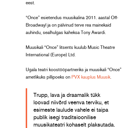
eest.
“Once” esietendus muusikalina 2011. aastal Off-
Broadwayl ja on pälvinud terve rea mainekaid
auhindu, sealhulgas kaheksa Tony Awardi.
Muusikali “Once” litsents kuulub Music Theatre
International (Europe) Ltd.
Ugala teatri koostööpartneriks ja muusikali “Once”
ametlikuks pillipoeks on
PVX kauplus Muusik
.
Trupp, lava ja draamalik tükk
loovad niivõrd veenva terviku, et
esimeste laulude vahele ei taipa
publik isegi traditsioonilise
muusikateatri kohaselt plaksutada.