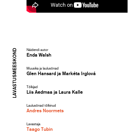
LAVASTUSMEESKOND
Näidendi autor
Enda Walsh
Muusika ja laulusõnad
Glen Hansard ja Markéta Irglová
Tõlkijad
Liis Aedmaa ja Laura Kalle
Laulusõnad tõlkinud
Andres Noormets
Lavastaja
Taago Tubin