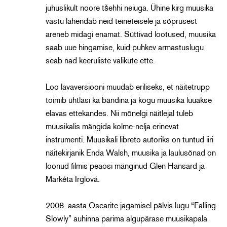
juhuslikult noore tšehhi neiuga. Ühine kirg muusika
vastu lähendab neid teineteisele ja sõprusest
areneb midagi enamat. Süttivad lootused, muusika
saab uue hingamise, kuid puhkev armastuslugu
seab nad keeruliste valikute ette.
Loo lavaversiooni muudab eriliseks, et näitetrupp
toimib ühtlasi ka bändina ja kogu muusika luuakse
elavas ettekandes. Nii mõnelgi näitlejal tuleb
muusikalis mängida kolme-nelja erinevat
instrumenti. Muusikali libreto autoriks on tuntud iiri
näitekirjanik Enda Walsh, muusika ja laulusõnad on
loonud filmis peaosi mänginud Glen Hansard ja
Markéta Irglová.
2008. aasta Oscarite jagamisel pälvis lugu “Falling
Slowly” auhinna parima algupärase muusikapala