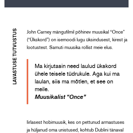
LAVASTUSE TUTVUSTUS
John Carney mängufilmil põhinev muusikal “Once”
(“Ükskord”) on isemoodi lugu üksindusest, kirest ja
lootustest. Samuti muusika rollist meie elus.
Ma kirjutasin need laulud ükskord
ühele teisele tüdrukule. Aga kui ma
laulan, siis ma mõtlen, et see on
meile.
Muusikalist “Once”
Iirlasest hobimuusik, kes on pettunud armastuses
ja hüljanud oma unistused, kohtub Dublini tänaval