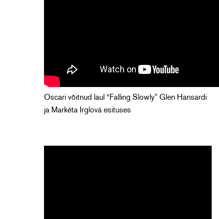
Oscari võitnud laul “Falling Slowly” Glen Hansardi
ja Markéta Irglová esituses