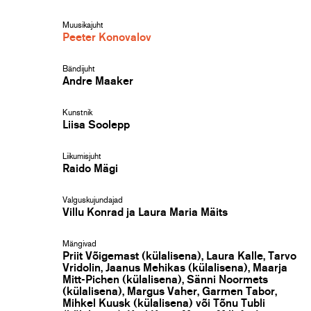
Muusikajuht
Peeter Konovalov
Bändijuht
Andre Maaker
Kunstnik
Liisa Soolepp
Liikumisjuht
Raido Mägi
Valguskujundajad
Villu Konrad ja Laura Maria Mäits
Mängivad
Priit Võigemast (külalisena), Laura Kalle, Tarvo
Vridolin, Jaanus Mehikas (külalisena), Maarja
Mitt-Pichen (külalisena), Sänni Noormets
(külalisena), Margus Vaher, Garmen Tabor,
Mihkel Kuusk (külalisena) või Tõnu Tubli